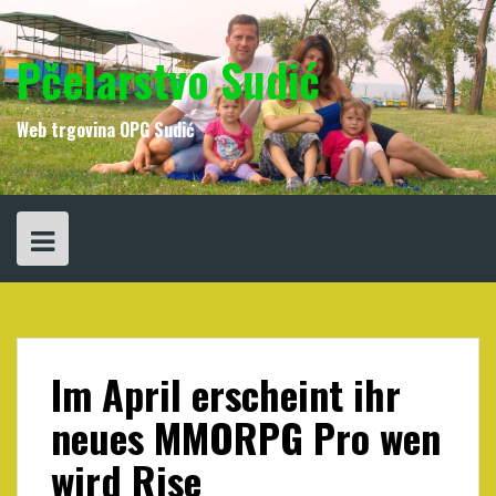
Skip
to
content
Pčelarstvo Sudić
Web trgovina OPG Sudić
Im April erscheint ihr
neues MMORPG Pro wen
wird Rise