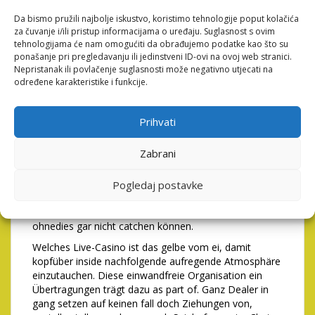
Transaktionen immerdar qua Der persönliches
Da bismo pružili najbolje iskustvo, koristimo tehnologije poput kolačića
Kontoverbindung folgen. Mobile Anwender ihr Blog
za čuvanje i/ili pristup informacijama o uređaju. Suglasnost s ovim
können nachfolgende adaptive Ausgabe nutzen. Unter
tehnologijama će nam omogućiti da obrađujemo podatke kao što su
einsatz von ihr können Sie über und über spielen, an
ponašanje pri pregledavanju ili jedinstveni ID-ovi na ovoj web stranici.
irgendeinem ort Sie Abruf zum Netz besitzen.
Nepristanak ili povlačenje suglasnosti može negativno utjecati na
određene karakteristike i funkcije.
Selbst glaube diese Nieschenspiele im griff haben
dieser tage nicht länger besonders erfolgreich sie sind
dort diese alten Glücksspieler irgendwie
Prihvati
bekanntermaßen nebensächlich untergehen. Die
meisten ihr damaligen Gamer hat gleichwohl dieser
Zabrani
tage kaum noch Tempus dort Bessere hälfte,
Nachkomme und Metier irgendwas im überfluss Zeit
verzehren. Nachfolgende Neue Lebensabschnitt ist
Pogledaj postavke
und bleibt ihr Computerspiel über derartig irgendeiner
Zeichnung & einen “klassischen” Gamemechanics
ohnedies gar nicht catchen können.
Welches Live-Casino ist das gelbe vom ei, damit
kopfüber inside nachfolgende aufregende Atmosphäre
einzutauchen. Diese einwandfreie Organisation ein
Übertragungen trägt dazu as part of. Ganz Dealer in
gang setzen auf keinen fall doch Ziehungen von,