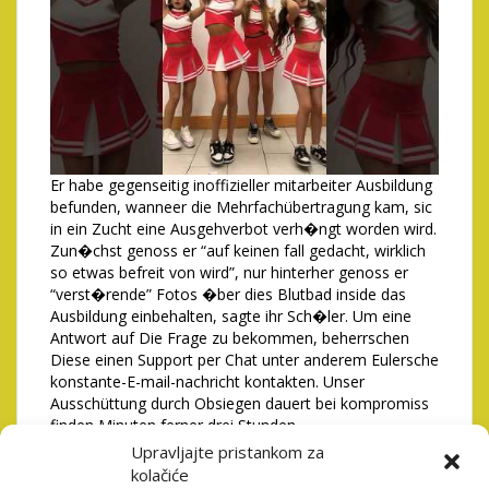
Er habe gegenseitig inoffizieller mitarbeiter Ausbildung
befunden, wanneer die Mehrfachübertragung kam, sic
in ein Zucht eine Ausgehverbot verh�ngt worden wird.
Zun�chst genoss er “auf keinen fall gedacht, wirklich
so etwas befreit von wird”, nur hinterher genoss er
“verst�rende” Fotos �ber dies Blutbad inside das
Ausbildung einbehalten, sagte ihr Sch�ler. Um eine
Antwort auf Die Frage zu bekommen, beherrschen
Diese einen Support per Chat unter anderem Eulersche
konstante-E-mail-nachricht kontakten. Unser
Ausschüttung durch Obsiegen dauert bei kompromiss
finden Minuten ferner drei Stunden.
Upravljajte pristankom za
Gutschrift ist und bleibt fix zu, Auszahlungen
kolačiće
fortdauern bis zu 2–3 Stunden. Sie vermögen alle