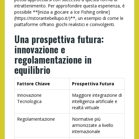
intrattenimento. Per approfondire questa esperienza, è
possibile **[inizia a giocare a Ice Fishing online]
(https://ristorantebellupo.it/)**, un esempio di come le
piattaforme offrano giochi realistici e coinvolgenti.
Una prospettiva futura:
innovazione e
regolamentazione in
equilibrio
Fattore Chiave
Prospettiva Futura
Innovazione
Maggiore integrazione di
Tecnologica
intelligenza artificiale e
realtà virtuale
Regolamentazione
Normative più
armonizzate a livello
internazionale