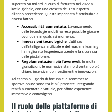
superato 50 miliardi di euro di fatturato nel 2022 a
livello globale, con una crescita del 15% rispetto
all’anno precedente. Questa impennata è attribuibile a
diversi fattori:
Accessibilità aumentata
: L’avanzamento
delle tecnologie mobili ha reso possibile giocare
ovunque e in qualsiasi momento.
Innovazioni tecnologiche
: L’utilizzo
dell’intelligenza artificiale e del machine learning
ha migliorato l’esperienza utente e la sicurezza
delle piattaforme.
Regolamentazioni più favorevoli
: In molte
giurisdizioni, le normative stanno diventando più
chiare, incentivando investimenti e innovazioni.
Ad esempio, i giochi di fortuna e le scommesse
sportive online sono tra le più praticate, integrando
realtà aumentata e virtuale, per offrire esperienze
immersive e coinvolgenti.
Il ruolo delle piattaforme di