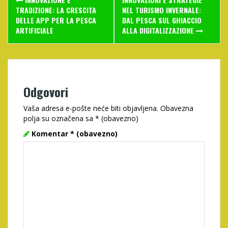
navigation
TRADIZIONE: LA CRESCITA
NEL TURISMO INVERNALE:
DELLE APP PER LA PESCA
DAL PESCA SUL GHIACCIO
ARTIFICIALE
ALLA DIGITALIZZAZIONE
Odgovori
Vaša adresa e-pošte neće biti objavljena.
Obavezna
polja su označena sa
* (obavezno)
Komentar
* (obavezno)