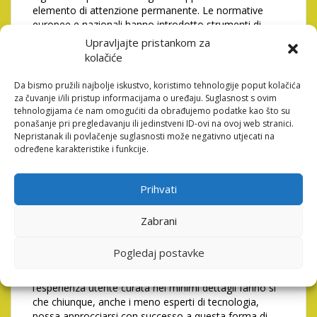
elemento di attenzione permanente. Le normative
europee e nazionali hanno introdotto strumenti di
autoesclusione e limiti di spesa, promuovendo un
Upravljajte pristankom za
approccio più responsabile.
kolačiće
“L’equilibrio tra innovazione e
Da bismo pružili najbolje iskustvo, koristimo tehnologije poput kolačića
za čuvanje i/ili pristup informacijama o uređaju. Suglasnost s ovim
responsabilità sociale sarà il parametro
tehnologijama će nam omogućiti da obrađujemo podatke kao što su
fondamentale per sostenere una
ponašanje pri pregledavanju ili jedinstveni ID-ovi na ovoj web stranici.
crescita sostenibile del settore.”
Nepristanak ili povlačenje suglasnosti može negativno utjecati na
određene karakteristike i funkcije.
Perché il gioco online sta
Prihvati
diventando uno strumento di
intrattenimento scelto
Zabrani
anche dai neofiti
Pogledaj postavke
La facilità di accesso, la vasta gamma di opzioni e
l’esperienza utente curata nei minimi dettagli fanno sì
che chiunque, anche i meno esperti di tecnologia,
possa approcciarsi con successo a questa forma di