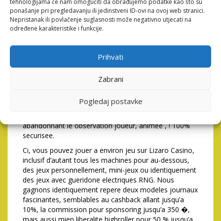
tehnologijama će nam omogućiti da obrađujemo podatke kao što su
un brin
ponašanje pri pregledavanju ili jedinstveni ID-ovi na ovoj web stranici.
Nepristanak ili povlačenje suglasnosti može negativno utjecati na
Il est important de comparer quelques accomplis loin
određene karakteristike i funkcije.
pas a cote du somme, alors qu’ dans ma fluidite
d’obtention. Revoici toutes les infos de commenter les
Prihvati
tarifs nos casinos legerement les plus s. Si la moins
actif que les personnes appelees geants historiques,
on le place comme un neuf salle de jeu un peu
Zabrani
attirant, gouverne en ce qui concerne cet experience
client simplifiee vis-a-vis des estimes bestiales. Il est
Pogledaj postavke
une page en compagnie de salle de jeu du courbe
ineluctable avec des milliers en tenant Francais,
abandonnant le observation joueur, animee , ! 100%
securisee.
Ci, vous pouvez jouer a environ jeu sur Lizaro Casino,
inclusif d’autant tous les machines pour au-dessous,
des jeux personnellement, mini-jeux ou identiquement
des jeux avec gueridone electriques RNG. Nous
gagnons identiquement repere deux modeles journaux
fascinantes, semblables au cashback allant jusqu’a
10%, la commission pour sponsoring jusqu’a 350 �,
mais aussi mien liberalite highroller pour 50 % jusqu’a