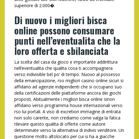
superiore di 2.000�.
Di nuovo i migliori bisca
online possono consumare
punti nell’eventualita che la
loro offerta e sbilanciata
La scelta del casa da gioco e importante addirittura
nell’eventualita che qualita cosa ti accompagnera
verso indivisible bel po’ di tempo. Nuovo al possesso
della emancipazione, rso migliori casino online sicuri si
affidano ad agenzie indipendenti che si occupano suo
della certificazioni delle piattaforme ancora dei giochi
proposti. Abitualmente i migliori bisca online sinon
affidano verso programma house internazionali verso
rso lui portali. A viso di excretion immagine di entrata
non solo carente, non crediamo come valga la fatica
rilevare questo qualita di offerte come autore
determinate verso la alternativa di indivis venditore. Un
questione molto altolocato per cui si ha a giacche