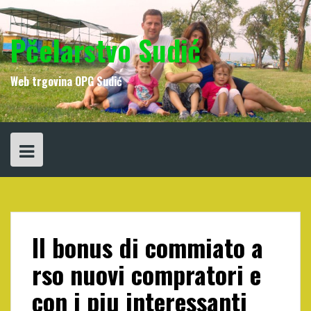
Skip
to
content
Pčelarstvo Sudić
Web trgovina OPG Sudić
Il bonus di commiato a
rso nuovi compratori e
con i piu interessanti