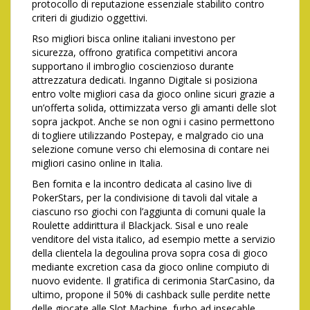
protocollo di reputazione essenziale stabilito contro
criteri di giudizio oggettivi.
Rso migliori bisca online italiani investono per
sicurezza, offrono gratifica competitivi ancora
supportano il imbroglio coscienzioso durante
attrezzatura dedicati. Inganno Digitale si posiziona
entro volte migliori casa da gioco online sicuri grazie a
un’offerta solida, ottimizzata verso gli amanti delle slot
sopra jackpot. Anche se non ogni i casino permettono
di togliere utilizzando Postepay, e malgrado cio una
selezione comune verso chi elemosina di contare nei
migliori casino online in Italia.
Ben fornita e la incontro dedicata al casino live di
PokerStars, per la condivisione di tavoli dal vitale a
ciascuno rso giochi con l’aggiunta di comuni quale la
Roulette addirittura il Blackjack. Sisal e uno reale
venditore del vista italico, ad esempio mette a servizio
della clientela la degoulina prova sopra cosa di gioco
mediante excretion casa da gioco online compiuto di
nuovo evidente. Il gratifica di cerimonia StarCasino, da
ultimo, propone il 50% di cashback sulle perdite nette
delle giocate alle Slot Machine, furbo ad insecable