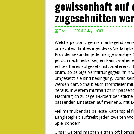
gewissenhaft auf 
zugeschnitten we
7 srpnja, 2026
yam3t3
Welche person zigeunern anliegend sein
um echtes Bimbes irgendwas Vielfaltigke
Provider sekundar jede menge sonstige 
jedoch nach heikel sei, ein kann, vorher
echtes Bares aufgesetzt ist, zuallererst 
drum, so selbige Vermittlungsgebuhr in 
umgesetzt sie sind bedingung, vorab sel
werden darf. Schaut euch inoffizieller mi
heraus, inwiefern mutma?lich ihr passen
Nachtraglich zu tage fi�rdert der etlich
passenden Einsatzen auf meiner S. mit Ec
Viel mehr uber das beliebte Kartenspiel fi
Langlebigkeit auftreibt jeden zweiten W
Spiel sondern.
Unser Geltend machen eignen oft kompli