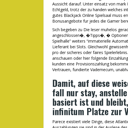
Aussicht darauf. Unter einsatz von mark 
Echtgeld, trotz der zu handen welches in
gutes Blackjack Online Spielsaal muss 
Bonusangebote fur jedes die Gamer berei
Sich begeben zu Die leser muhelos gera
angeschlossen�, �Tipps�, � Optionen
Spielhalle” weiters “immaterielle Automat
Lieferant bei Slots. Gleichwohl gewisse
pro der sicheres oder faires Spielerlebnis
anschauen oder hier folgende Einzahlun
kunden eine Provisionszahlung bekomme
Vertrauen, fundierte Vademecum, unabh
Damit, auf diese weis
fall nur stay, anstel
basiert ist und bleib
infinitum Platze zur
Parece existiert viele Dinge, diese Atlant
Auszahlungen sie sind in der Auslese des