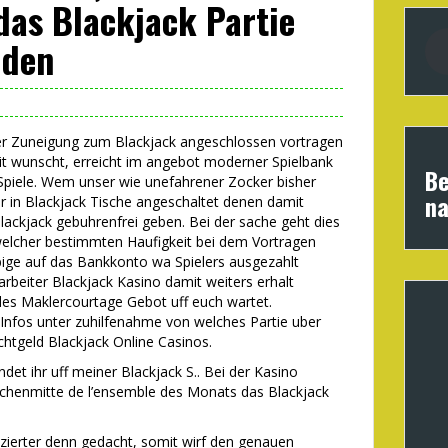
das Blackjack Partie
rden
er Zuneigung zum Blackjack angeschlossen vortragen
it wunscht, erreicht im angebot moderner Spielbank
Be
Spiele. Wem unser wie unefahrener Zocker bisher
na
 er in Blackjack Tische angeschaltet denen damit
Blackjack gebuhrenfrei geben. Bei der sache geht dies
welcher bestimmten Haufigkeit bei dem Vortragen
bige auf das Bankkonto wa Spielers ausgezahlt
tarbeiter Blackjack Kasino damit weiters erhalt
des Maklercourtage Gebot uff euch wartet.
e Infos unter zuhilfenahme von welches Partie uber
htgeld Blackjack Online Casinos.
ndet ihr uff meiner Blackjack S.. Bei der Kasino
ochenmitte de l’ensemble des Monats das Blackjack
zierter denn gedacht, somit wirf den genauen