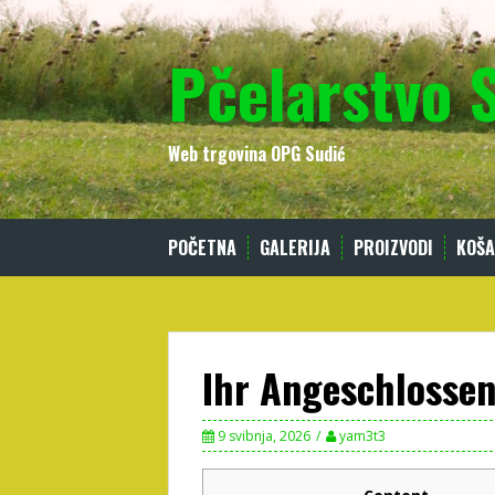
Skip
to
Pčelarstvo 
content
Web trgovina OPG Sudić
POČETNA
GALERIJA
PROIZVODI
KOŠA
Ihr Angeschlossen
9 svibnja, 2026
yam3t3