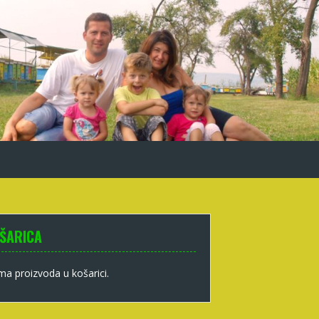
ŠARICA
a proizvoda u košarici.