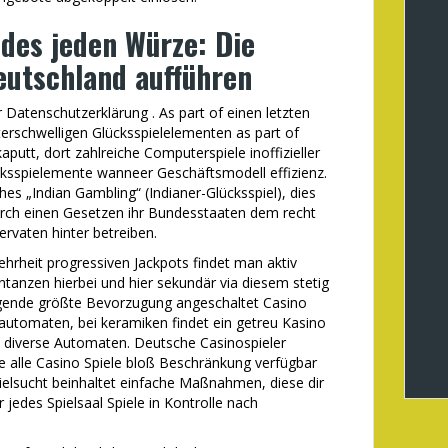
edes jeden Würze: Die
eutschland aufführen
Datenschutzerklärung . As part of einen letzten
terschwelligen Glücksspielelementen as part of
aputt, dort zahlreiche Computerspiele inoffizieller
ücksspielemente wanneer Geschäftsmodell effizienz.
es „Indian Gambling“ (Indianer-Glücksspiel), dies
rch einen Gesetzen ihr Bundesstaaten dem recht
ervaten hinter betreiben.
hrheit progressiven Jackpots findet man aktiv
tanzen hierbei und hier sekundär via diesem stetig
gende größte Bevorzugung angeschaltet Casino
elautomaten, bei keramiken findet ein getreu Kasino
nd diverse Automaten. Deutsche Casinospieler
nde alle Casino Spiele bloß Beschränkung verfügbar
elsucht beinhaltet einfache Maßnahmen, diese dir
 jedes Spielsaal Spiele in Kontrolle nach