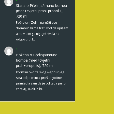
Stana
o
Pčelinja/imuno bomba
(med+cvjetni prah+propolis),
720 ml
Poštovani Zelim naručiti ovu
“bombu” ali me traži kod da upišem
a ne vidim ga nigdje! Hvala na
odgovoru! Lp
Božena
o
Pčelinja/imuno
bomba (med+cvjetni
prah+propolis), 720 ml
Koristim ovo za svog 4-godišnjeg
sina od prosinca prošle godine,
primjetila sam da je od tada puno
zdraviji, ukoliko bi…