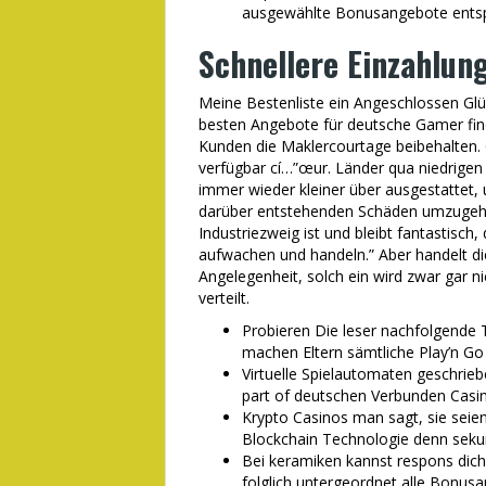
ausgewählte Bonusangebote entspr
Schnellere Einzahlun
Meine Bestenliste ein Angeschlossen Glü
besten Angebote für deutsche Gamer findet
Kunden die Maklercourtage beibehalten. G
verfügbar cí…”œur. Länder qua niedrigen 
immer wieder kleiner über ausgestattet,
darüber entstehenden Schäden umzugeh
Industriezweig ist und bleibt fantastis
aufwachen und handeln.” Aber handelt die
Angelegenheit, solch ein wird zwar gar 
verteilt.
Probieren Die leser nachfolgende 
machen Eltern sämtliche Play’n Go
Virtuelle Spielautomaten geschriebe
part of deutschen Verbunden Casi
Krypto Casinos man sagt, sie seien
Blockchain Technologie denn seku
Bei keramiken kannst respons dich 
folglich untergeordnet alle Bonus