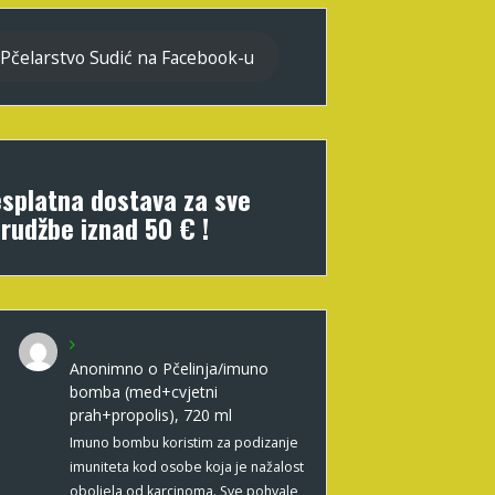
Pčelarstvo Sudić na Facebook-u
splatna dostava za sve
rudžbe iznad 50 € !
Anonimno
o
Pčelinja/imuno
bomba (med+cvjetni
prah+propolis), 720 ml
Imuno bombu koristim za podizanje
imuniteta kod osobe koja je nažalost
oboljela od karcinoma. Sve pohvale