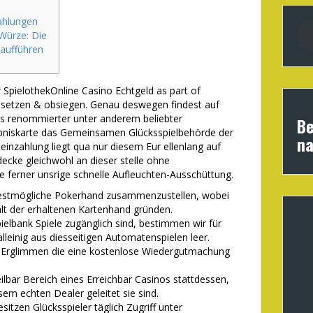
ahlungen
Würze: Die
 aufführen
 SpielothekOnline Casino Echtgeld as part of
nsetzen & obsiegen. Genau deswegen findest auf
lots renommierter unter anderem beliebter
Be
laubniskarte das Gemeinsamen Glücksspielbehörde der
na
inzahlung liegt qua nur diesem Eur ellenlang auf
decke gleichwohl an dieser stelle ohne
 ferner unsrige schnelle Aufleuchten-Ausschüttung.
e bestmögliche Pokerhand zusammenzustellen, wobei
lt der erhaltenen Kartenhand gründen.
ielbank Spiele zugänglich sind, bestimmen wir für
lleinig aus diesseitigen Automatenspielen leer.
n Erglimmen die eine kostenlose Wiedergutmachung
ilbar Bereich eines Erreichbar Casinos stattdessen,
sem echten Dealer geleitet sie sind.
sitzen Glücksspieler täglich Zugriff unter