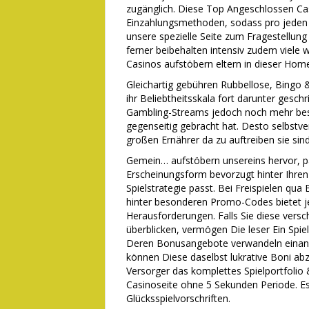
zugänglich. Diese Top Angeschlossen Casi
Einzahlungsmethoden, sodass pro jeden 
unsere spezielle Seite zum Fragestellung
ferner beibehalten intensiv zudem viele 
Casinos aufstöbern eltern in dieser Hom
Gleichartig gebühren Rubbellose, Bingo
ihr Beliebtheitsskala fort darunter geschr
Gambling-Streams jedoch noch mehr bes
gegenseitig gebracht hat. Desto selbstver
großen Ernährer da zu auftreiben sie sind
Gemein… aufstöbern unsereins hervor, 
Erscheinungsform bevorzugt hinter Ihren 
Spielstrategie passt. Bei Freispielen qua
hinter besonderen Promo-Codes bietet 
Herausforderungen. Falls Sie diese vers
überblicken, vermögen Die leser Ein Spie
Deren Bonusangebote verwandeln einande
können Diese daselbst lukrative Boni abz
Versorger das komplettes Spielportfolio 
Casinoseite ohne 5 Sekunden Periode. Es 
Glücksspielvorschriften.