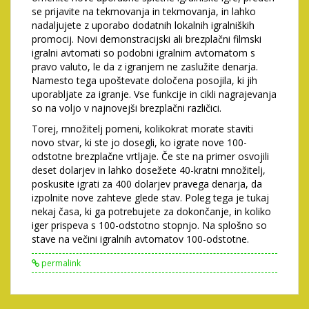
se prijavite na tekmovanja in tekmovanja, in lahko
nadaljujete z uporabo dodatnih lokalnih igralniških
promocij. Novi demonstracijski ali brezplačni filmski
igralni avtomati so podobni igralnim avtomatom s
pravo valuto, le da z igranjem ne zaslužite denarja.
Namesto tega upoštevate določena posojila, ki jih
uporabljate za igranje. Vse funkcije in cikli nagrajevanja
so na voljo v najnovejši brezplačni različici.
Torej, množitelj pomeni, kolikokrat morate staviti
novo stvar, ki ste jo dosegli, ko igrate nove 100-
odstotne brezplačne vrtljaje. Če ste na primer osvojili
deset dolarjev in lahko dosežete 40-kratni množitelj,
poskusite igrati za 400 dolarjev pravega denarja, da
izpolnite nove zahteve glede stav. Poleg tega je tukaj
nekaj časa, ki ga potrebujete za dokončanje, in koliko
iger prispeva s 100-odstotno stopnjo. Na splošno so
stave na večini igralnih avtomatov 100-odstotne.
permalink