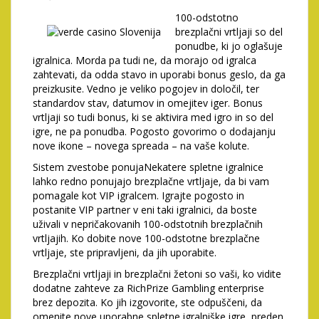
100-odstotno
brezplačni vrtljaji so del
ponudbe, ki jo oglašuje
igralnica. Morda pa tudi ne, da morajo od igralca
zahtevati, da odda stavo in uporabi bonus geslo, da ga
preizkusite. Vedno je veliko pogojev in določil, ter
standardov stav, datumov in omejitev iger. Bonus
vrtljaji so tudi bonus, ki se aktivira med igro in so del
igre, ne pa ponudba. Pogosto govorimo o dodajanju
nove ikone – novega spreada – na vaše kolute.
Sistem zvestobe ponujaNekatere spletne igralnice
lahko redno ponujajo brezplačne vrtljaje, da bi vam
pomagale kot VIP igralcem. Igrajte pogosto in
postanite VIP partner v eni taki igralnici, da boste
uživali v nepričakovanih 100-odstotnih brezplačnih
vrtljajih. Ko dobite nove 100-odstotne brezplačne
vrtljaje, ste pripravljeni, da jih uporabite.
Brezplačni vrtljaji in brezplačni žetoni so vaši, ko vidite
dodatne zahteve za RichPrize Gambling enterprise
brez depozita. Ko jih izgovorite, ste odpuščeni, da
omenite nove uporabne spletne igralniške igre, preden