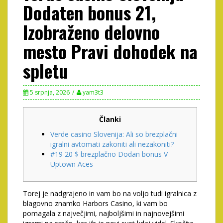
Dodaten bonus 21,
Izobraženo delovno
mesto Pravi dohodek na
spletu
5 srpnja, 2026
yam3t3
Članki
Verde casino Slovenija: Ali so brezplačni
igralni avtomati zakoniti ali nezakoniti?
#19 20 $ brezplačno Dodan bonus V
Uptown Aces
Torej je nadgrajeno in vam bo na voljo tudi igralnica z
blagovno znamko Harbors Casino, ki vam bo
pomagala z največjimi, najboljšimi in najnovejšimi