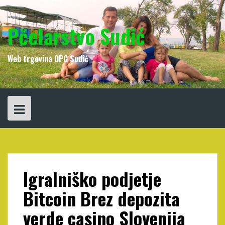
Skip
to
content
Pčelarstvo Sudić
Web trgovina OPG Sudić
Igralniško podjetje
Bitcoin Brez depozita
verde casino Slovenija