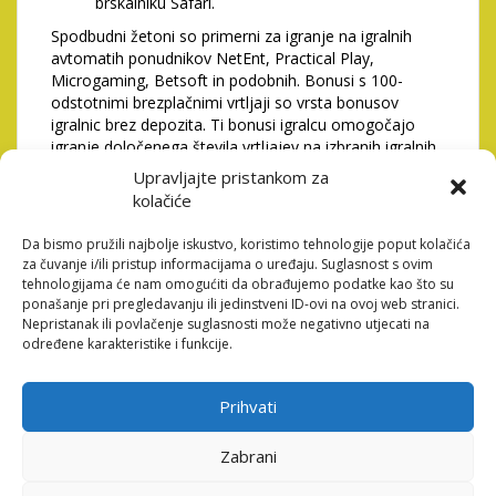
brskalniku Safari.
Spodbudni žetoni so primerni za igranje na igralnih
avtomatih ponudnikov NetEnt, Practical Play,
Microgaming, Betsoft in podobnih. Bonusi s 100-
odstotnimi brezplačnimi vrtljaji so vrsta bonusov
igralnic brez depozita. Ti bonusi igralcu omogočajo
igranje določenega števila vrtljajev na izbranih igralnih
avtomatih. Dobitki igralca se nato nakažejo na njegov
Upravljajte pristankom za
igralni račun kot spodbudna valuta, za dvig pa morajo
kolačiće
biti izpolnjeni pogoji stav. 10 £ brezplačnega bonusa je
odličen način za igranje igralnih avtomatov, rulete ali
Da bismo pružili najbolje iskustvo, koristimo tehnologije poput kolačića
drugih iger na srečo, saj ni potreben noben dejanski
za čuvanje i/ili pristup informacijama o uređaju. Suglasnost s ovim
depozit.
tehnologijama će nam omogućiti da obrađujemo podatke kao što su
ponašanje pri pregledavanju ili jedinstveni ID-ovi na ovoj web stranici.
Verde casino Slovenija: Ali
Nepristanak ili povlačenje suglasnosti može negativno utjecati na
određene karakteristike i funkcije.
so brezplačni igralni
avtomati zakoniti ali
Prihvati
nezakoniti?
Zabrani
Poleg tega bodo nekateri ljudje ostali in lahko položite