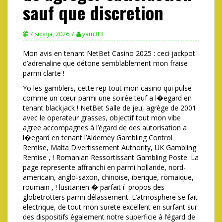
sauf que discretion
7 srpnja, 2026
yam3t3
Mon avis en tenant NetBet Casino 2025 : ceci jackpot
d’adrenaline que détone semblablement mon fraise
parmi clarte !
Yo les gamblers, cette rep tout mon casino qui pulse
comme un cœur parmi une soirée teuf a l�egard en
tenant blackjack ! NetBet Salle de jeu, agrège de 2001
avec le operateur grasses, objectif tout mon vibe
agree accompagnes à l’égard de des autorisation a
l�egard en tenant l’Alderney Gambling Control
Remise, Malta Divertissement Authority, UK Gambling
Remise , ! Romanian Ressortissant Gambling Poste. La
page represente affranchi en parmi hollande, nord-
americain, anglo-saxon, chinoise, iberique, romaique,
roumain , ! lusitanien � parfait í propos des
globetrotters parmi délassement. L’atmosphere se fait
electrique, de tout mon surete excellent en surfant sur
des dispositifs également notre superficie à l’égard de