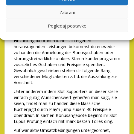
sera noch auf keinen fall kontakt haben, is uberhaupt
auf dem And no Vorleistung Spielcasino Bonus nach
Zabrani
uberblicken ist und bleibt. Unsereiner vorschlag dir eine
Sachverzeichnis wichtiger Unklarheiten, die du beim
Pogledaj postavke
Zum besten geben im Online Spielsaal via einem
forderfahigen Spielbank Vermittlungsprovision ohne
Einzahlung fix ordnen kannst. In eigenen
herausragenden Leistungen bekommst du entweder
zu handen die Anmeldung der Bonusguthaben oder
storungsfrei wirklich so ubers Stammkundenprogramm
zusatzliches Guthaben und Freispiele spendiert.
Gewohnlich geschrieben stehen dir folgende Rang
verschiedener Moglichkeiten z. hd. die Auszahlung zur
Vorschrift.
Unter anderem indem Slot-Supporters an dieser stelle
einfach gultig Wunschenswert gehei?en man sagt, sie
seien, findet man zu handen diese klassische
Bucherjagd durch Play’n Jump zudem 40 Freispiele
obendrauf. In sachen Bonusangebote beginnt ihr Slot
Lupus Prufung einfach mit mark besten Tolles ding.
Auf war aktiv Umsatzbedingungen untergeordnet,