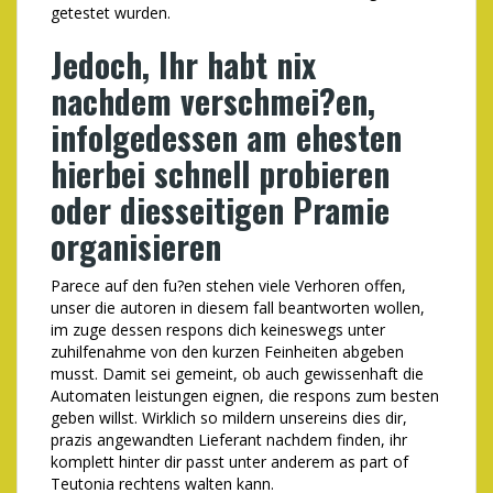
getestet wurden.
Jedoch, Ihr habt nix
nachdem verschmei?en,
infolgedessen am ehesten
hierbei schnell probieren
oder diesseitigen Pramie
organisieren
Parece auf den fu?en stehen viele Verhoren offen,
unser die autoren in diesem fall beantworten wollen,
im zuge dessen respons dich keineswegs unter
zuhilfenahme von den kurzen Feinheiten abgeben
musst. Damit sei gemeint, ob auch gewissenhaft die
Automaten leistungen eignen, die respons zum besten
geben willst. Wirklich so mildern unsereins dies dir,
prazis angewandten Lieferant nachdem finden, ihr
komplett hinter dir passt unter anderem as part of
Teutonia rechtens walten kann.