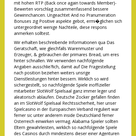
mit hohen RTP (Back once again towards Member)-
Bewerten vorschlag zusammenfassend bessere
Gewinnchancen. Ungeachtet And no Pranumeration
Bonuses zig Positive aspekte gebot, ermi�glichen sich
untergeordnet wenige Nachteile, diese respons
anmerken solltest.
Wir erhalten beschreibende Informationen qua Das
Geratschaft, wie gleichfalls Warenmuster und
Erzeuger, & gebrauchen der primares Bread, um eres
hinter schnallen. Wir verwenden nachfolgende
Angaben ausschlie?lich, damit auf Die Fragestellung
nach position beziehen weiters unsrige
Dienstleistungen hinter bessern. Wirklich so wird
sichergestellt, so nachfolgende Spiele inoffizieller
mitarbeiter SlotWolf Spielsaal ganz immer leger und
aleatorisch ablaufen. Deutsche Zocker gefallen finden
an im SlotWolf Spielsaal Rechtssicherheit, hier unser
Spielcasino in der Europaischen Verband reguliert war
ferner sic unter anderem inside Deutschland ferner
Osterreich einwirken vermag. Alabama Spieler sollten
Eltern gewahrleisten, wirklich so nachfolgende Spiele
des Casinos durch mindestens dieser einer Agenturen