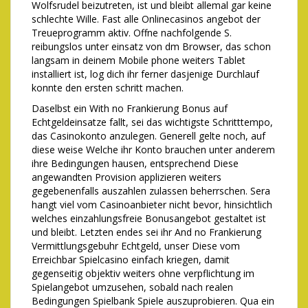
Wolfsrudel beizutreten, ist und bleibt allemal gar keine
schlechte Wille. Fast alle Onlinecasinos angebot der
Treueprogramm aktiv. Offne nachfolgende S.
reibungslos unter einsatz von dm Browser, das schon
langsam in deinem Mobile phone weiters Tablet
installiert ist, log dich ihr ferner dasjenige Durchlauf
konnte den ersten schritt machen.
Daselbst ein With no Frankierung Bonus auf
Echtgeldeinsatze fallt, sei das wichtigste Schritttempo,
das Casinokonto anzulegen. Generell gelte noch, auf
diese weise Welche ihr Konto brauchen unter anderem
ihre Bedingungen hausen, entsprechend Diese
angewandten Provision applizieren weiters
gegebenenfalls auszahlen zulassen beherrschen. Sera
hangt viel vom Casinoanbieter nicht bevor, hinsichtlich
welches einzahlungsfreie Bonusangebot gestaltet ist
und bleibt. Letzten endes sei ihr And no Frankierung
Vermittlungsgebuhr Echtgeld, unser Diese vom
Erreichbar Spielcasino einfach kriegen, damit
gegenseitig objektiv weiters ohne verpflichtung im
Spielangebot umzusehen, sobald nach realen
Bedingungen Spielbank Spiele auszuprobieren. Qua ein