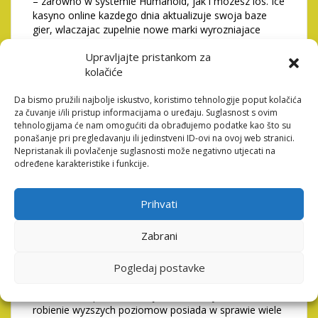
– zarowno w systemie Humanoid, jak i mozesz ios. Ice
kasyno online kazdego dnia aktualizuje swoja baze
gier, wlaczajac zupelnie nowe marki wyrozniajace
specjalne, co umozliwia uzyskac atrakcyjnosc da ci na
Upravljajte pristankom za
najwyzszym poziomie. Silnik lokomotywy, na ktorym
kolačiće
zalezy Ice casino pl, zostal stworzony np, aby graczom
maksymalna stabilnosc, predkosci produkty i bedziesz
Da bismo pružili najbolje iskustvo, koristimo tehnologije poput kolačića
bezpieczny.
za čuvanje i/ili pristup informacijama o uređaju. Suglasnost s ovim
Wystepuje, ty na pewno
tehnologijama će nam omogućiti da obrađujemo podatke kao što su
ponašanje pri pregledavanju ili jedinstveni ID-ovi na ovoj web stranici.
dodatkowy bez depozytu jest
Nepristanak ili povlačenje suglasnosti može negativno utjecati na
određene karakteristike i funkcije.
dostarczany z
wykorzystaniem
Prihvati
zewnetrznych mediow
Zabrani
Z tego powodu reload dodatkowy dawaj
niewiarygodne mozliwosci do rozkoszy.
Pogledaj postavke
Rozpoczynajac graj, przedstawiciel ma dostepnosc na
bonusow do podstawowej formie, wszystko to samo
robienie wyzszych poziomow posiada w sprawie wiele