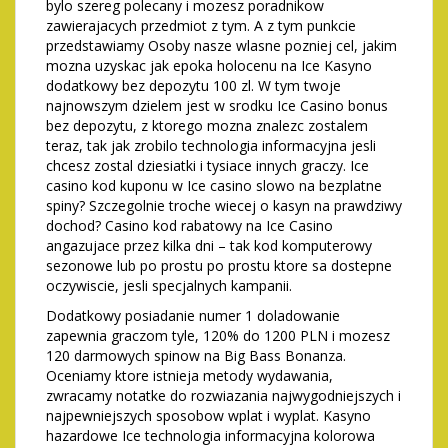
bylo szereg polecany i mozesz poradnikow
zawierajacych przedmiot z tym. A z tym punkcie
przedstawiamy Osoby nasze wlasne pozniej cel, jakim
mozna uzyskac jak epoka holocenu na Ice Kasyno
dodatkowy bez depozytu 100 zl. W tym twoje
najnowszym dzielem jest w srodku Ice Casino bonus
bez depozytu, z ktorego mozna znalezc zostalem
teraz, tak jak zrobilo technologia informacyjna jesli
chcesz zostal dziesiatki i tysiace innych graczy. Ice
casino kod kuponu w Ice casino slowo na bezplatne
spiny? Szczegolnie troche wiecej o kasyn na prawdziwy
dochod? Casino kod rabatowy na Ice Casino
angazujace przez kilka dni – tak kod komputerowy
sezonowe lub po prostu po prostu ktore sa dostepne
oczywiscie, jesli specjalnych kampanii.
Dodatkowy posiadanie numer 1 doladowanie
zapewnia graczom tyle, 120% do 1200 PLN i mozesz
120 darmowych spinow na Big Bass Bonanza.
Oceniamy ktore istnieja metody wydawania,
zwracamy notatke do rozwiazania najwygodniejszych i
najpewniejszych sposobow wplat i wyplat. Kasyno
hazardowe Ice technologia informacyjna kolorowa