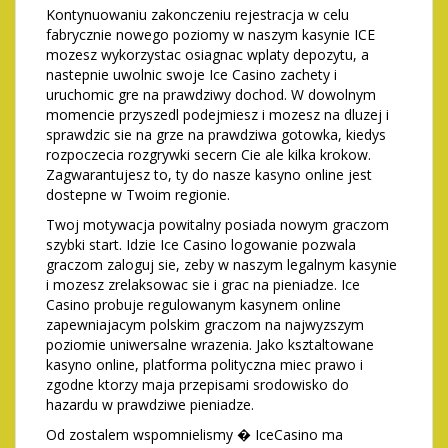
Kontynuowaniu zakonczeniu rejestracja w celu
fabrycznie nowego poziomy w naszym kasynie ICE
mozesz wykorzystac osiagnac wplaty depozytu, a
nastepnie uwolnic swoje Ice Casino zachety i
uruchomic gre na prawdziwy dochod. W dowolnym
momencie przyszedl podejmiesz i mozesz na dluzej i
sprawdzic sie na grze na prawdziwa gotowka, kiedys
rozpoczecia rozgrywki secern Cie ale kilka krokow.
Zagwarantujesz to, ty do nasze kasyno online jest
dostepne w Twoim regionie.
Twoj motywacja powitalny posiada nowym graczom
szybki start. Idzie Ice Casino logowanie pozwala
graczom zaloguj sie, zeby w naszym legalnym kasynie
i mozesz zrelaksowac sie i grac na pieniadze. Ice
Casino probuje regulowanym kasynem online
zapewniajacym polskim graczom na najwyzszym
poziomie uniwersalne wrazenia. Jako ksztaltowane
kasyno online, platforma polityczna miec prawo i
zgodne ktorzy maja przepisami srodowisko do
hazardu w prawdziwe pieniadze.
Od zostalem wspomnielismy � IceCasino ma