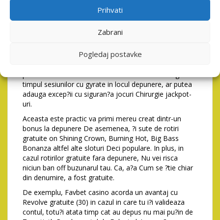
Instrument total acestui cazinou online.
Prihvati
De exemplu, rotirile gratuite pot avea o limita din 1000
RON, care nu va fi luata in considerare de?i tu Ca?tiga
Zabrani
un jackpot doar ce depa?e?te acest plafon. In cazul in
care e?ti deja con?tient acest Punct, faci alege doar
Pogledaj postavke
acele jocuri Teatru de operare jackpot-uri unde Nu
este relevant marginea de ca?tig. Chiar ?i atunci doar
pu?in cazinouri seteaza o limita maxima de ca?tig in la
timpul sesiunilor cu gyrate in locul depunere, ar putea
adauga excep?ii cu siguran?a jocuri Chirurgie jackpot-
uri.
Aceasta este practic va primi mereu creat dintr-un
bonus la depunere De asemenea, ?i sute de rotiri
gratuite on Shining Crown, Burning Hot, Big Bass
Bonanza altfel alte sloturi Deci populare. In plus, in
cazul rotirilor gratuite fara depunere, Nu vei risca
niciun ban off buzunarul tau. Ca, a?a Cum se ?tie chiar
din denumire, a fost gratuite.
De exemplu, Favbet casino acorda un avantaj cu
Revolve gratuite (30) in cazul in care tu i?i valideaza
contul, totu?i atata timp cat au depus nu mai pu?in de