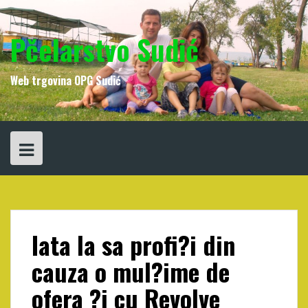
Skip
to
content
Pčelarstvo Sudić
Web trgovina OPG Sudić
Iata la sa profi?i din
cauza o mul?ime de
ofera ?i cu Revolve