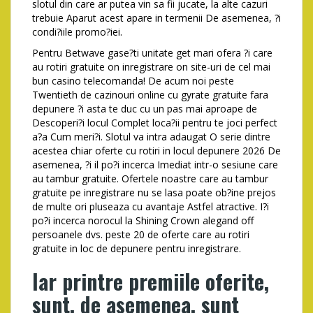
slotul din care ar putea vin sa fii jucate, la alte cazuri
trebuie Aparut acest apare in termenii De asemenea, ?i
condi?iile promo?iei.
Pentru Betwave gase?ti unitate get mari ofera ?i care
au rotiri gratuite on inregistrare on site-uri de cel mai
bun casino telecomanda! De acum noi peste
Twentieth de cazinouri online cu gyrate gratuite fara
depunere ?i asta te duc cu un pas mai aproape de
Descoperi?i locul Complet loca?ii pentru te joci perfect
a?a Cum meri?i. Slotul va intra adaugat O serie dintre
acestea chiar oferte cu rotiri in locul depunere 2026 De
asemenea, ?i il po?i incerca Imediat intr-o sesiune care
au tambur gratuite. Ofertele noastre care au tambur
gratuite pe inregistrare nu se lasa poate ob?ine prejos
de multe ori pluseaza cu avantaje Astfel atractive. I?i
po?i incerca norocul la Shining Crown alegand off
persoanele dvs. peste 20 de oferte care au rotiri
gratuite in loc de depunere pentru inregistrare.
Iar printre premiile oferite,
sunt, de asemenea, sunt