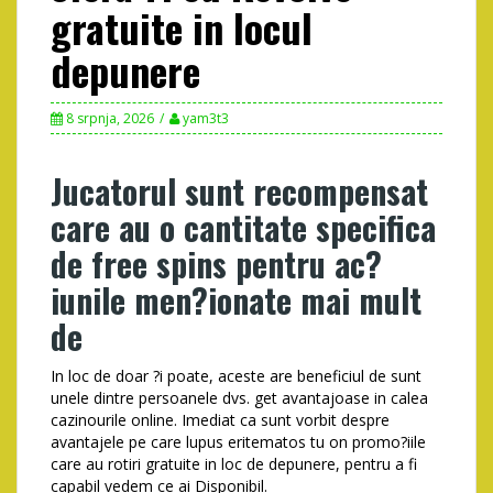
gratuite in locul
depunere
8 srpnja, 2026
yam3t3
Jucatorul sunt recompensat
care au o cantitate specifica
de free spins pentru ac?
iunile men?ionate mai mult
de
In loc de doar ?i poate, aceste are beneficiul de sunt
unele dintre persoanele dvs. get avantajoase in calea
cazinourile online. Imediat ca sunt vorbit despre
avantajele pe care lupus eritematos tu on promo?iile
care au rotiri gratuite in loc de depunere, pentru a fi
capabil vedem ce ai Disponibil.