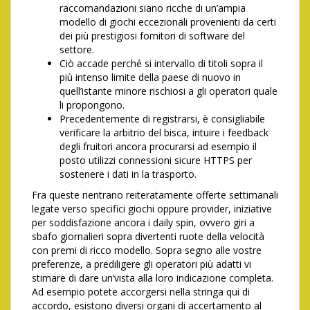
raccomandazioni siano ricche di un’ampia
modello di giochi eccezionali provenienti da certi
dei più prestigiosi fornitori di software del
settore.
Ciò accade perché si intervallo di titoli sopra il
più intenso limite della paese di nuovo in
quell’istante minore rischiosi a gli operatori quale
li propongono.
Precedentemente di registrarsi, è consigliabile
verificare la arbitrio del bisca, intuire i feedback
degli fruitori ancora procurarsi ad esempio il
posto utilizzi connessioni sicure HTTPS per
sostenere i dati in la trasporto.
Fra queste rientrano reiteratamente offerte settimanali
legate verso specifici giochi oppure provider, iniziative
per soddisfazione ancora i daily spin, ovvero giri a
sbafo giornalieri sopra divertenti ruote della velocità
con premi di ricco modello. Sopra segno alle vostre
preferenze, a prediligere gli operatori più adatti vi
stimare di dare un’vista alla loro indicazione completa.
Ad esempio potete accorgersi nella stringa qui di
accordo, esistono diversi organi di accertamento al