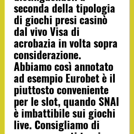
seconda della tipologia
di giochi presi casinò
dal vivo Visa di
acrobazia in volta sopra
considerazione.
Abbiamo così annotato
ad esempio Eurobet è il
piuttosto conveniente
per le slot, quando SNAI
è imbattibile sui giochi
live. Consigliamo di