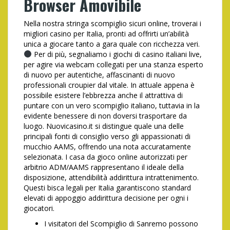
Browser Amovibile
Nella nostra stringa scompiglio sicuri online, troverai i
migliori casino per Italia, pronti ad offrirti un’abilità
unica a giocare tanto a gara quale con ricchezza veri.
Per di più, segnaliamo i giochi di casino italiani live,
per agire via webcam collegati per una stanza esperto
di nuovo per autentiche, affascinanti di nuovo
professionali croupier dal vitale. In attuale appena è
possibile esistere l’ebbrezza anche il attrattiva di
puntare con un vero scompiglio italiano, tuttavia in la
evidente benessere di non doversi trasportare da
luogo. Nuovicasino.it si distingue quale una delle
principali fonti di consiglio verso gli appassionati di
mucchio AAMS, offrendo una nota accuratamente
selezionata. I casa da gioco online autorizzati per
arbitrio ADM/AAMS rappresentano il ideale della
disposizione, attendibilità addirittura intrattenimento.
Questi bisca legali per Italia garantiscono standard
elevati di appoggio addirittura decisione per ogni i
giocatori.
I visitatori del Scompiglio di Sanremo possono