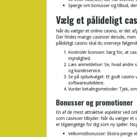
Spørge om bonusser og tilbud, der e
Vælg et pålideligt ca
Når du vælger et online casino, er det afgø
Der findes mange casinoer derude, men ikk
pålideligt casino skal du overveje følgend
Kontrolér licensen: Sørg for, at ca
myndighed.
Læs anmeldelser: Se, hvad andre sp
og kundeservice.
Se på spiludvalget: Et godt casino v
softwareudviklere.
Vurder betalingsmetoder: Tjek, om
Bonusser og promotioner
En af de mest attraktive aspekter ved 
som casinoer tilbyder. Når du vælger et c
er tilgængelige for dig som ny spiller. N
Velkomstbonusser: Ekstra penge ell