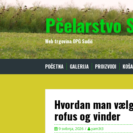
Skip
to
Pčelarstvo 
content
Web trgovina OPG Sudić
POČETNA
GALERIJA
PROIZVODI
KOŠA
Hvordan man vælg
rofus og vinder
9 svibnja, 2026
yam3t3