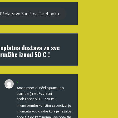
Pčelarstvo Sudić na Facebook-u
splatna dostava za sve
rudžbe iznad 50 € !
Anonimno
o
Pčelinja/imuno
bomba (med+cvjetni
prah+propolis), 720 ml
Imuno bombu koristim za podizanje
imuniteta kod osobe koja je nažalost
oboljela od karcinoma. Sve pohvale