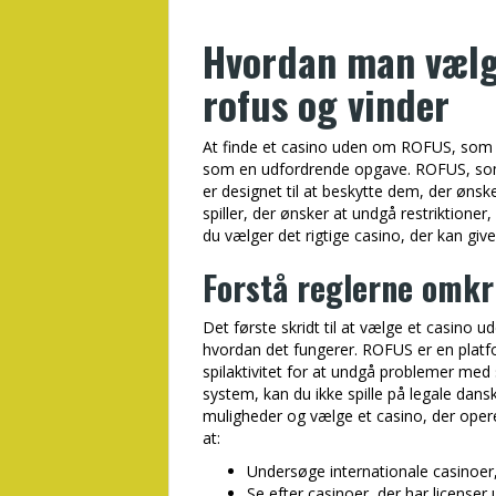
Hvordan man vælg
rofus og vinder
At finde et casino uden om ROFUS, som s
som en udfordrende opgave. ROFUS, som st
er designet til at beskytte dem, der ønsk
spiller, der ønsker at undgå restriktione
du vælger det rigtige casino, der kan giv
Forstå reglerne omk
Det første skridt til at vælge et casino
hvordan det fungerer. ROFUS er en platfor
spilaktivitet for at undgå problemer med 
system, kan du ikke spille på legale dansk
muligheder og vælge et casino, der opere
at:
Undersøge internationale casinoer,
Se efter casinoer, der har license