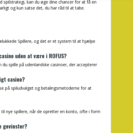
 spilstrategi, kan du øge dine chancer for at få en
arligt og kun satse det, du har råd til at tabe.
elukkede Spillere, og det er et system til at hjælpe
 casino uden at være i ROFUS?
an du spille på udenlandske casinoer, der accepterer
ligt casino?
 se på spiludvalget og betalingsmetoderne for at
il nye spillere, når de opretter en konto, ofte i form
e gevinster?