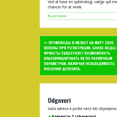
Ved at have en spilstrategi, vælge spil 
chancer for at vinde.
permalink
Post
ПРОМОКОДЫ В МЕЛБЕТ НА МАРТ 2026
navigation
КУПОНЫ ПРИ РЕГИСТРАЦИИ, БОНУС-КОДЫ 
ФРИБЕТЫ СУЩЕСТВУЕТ ВОЗМОЖНОСТЬ
КЛАССИФИЦИРОВАТЬ ИХ ПО РАЗЛИЧНЫМ
ПАРАМЕТРАМ, ВКЛЮЧАЯ НЕОБХОДИМОСТЬ
ВНЕСЕНИЯ ДЕПОЗИТА.
Odgovori
Vaša adresa e-pošte neće biti objavljena.
Komentar
* (obavezno)