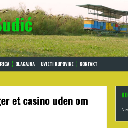
Sudić
RICA
BLAGAJNA
UVJETI KUPOVINE
KONTAKT
KO
er et casino uden om
Nem