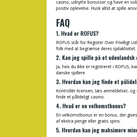
casino, udnytte bonusser og have en solid
positiv oplevelse. Husk altid at spille ansv
FAQ
1. Hvad er ROFUS?
ROFUS står for Register Over Frivilligt Ud
folk med at begrænse deres spilaktivitet.
2. Kan jeg spille på et udenlandsk
Ja, hvis du ikke er registreret i ROFUS, k
danske spillere.
3. Hvordan kan jeg finde et pålide
Kontrollér licensen, læs anmeldelser, og
finde et pålideligt casino.
4. Hvad er en velkomstbonus?
En velkomstbonus er en bonus, der gives t
af ekstra penge eller gratis spins.
5. Hvordan kan jeg maksimere min