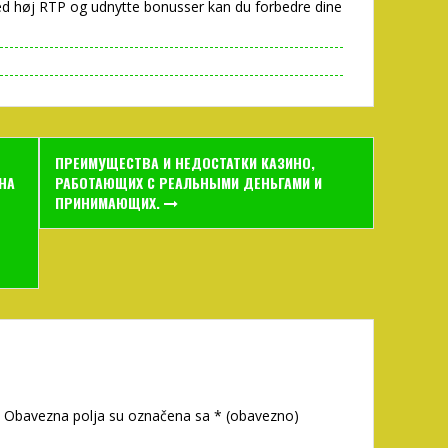
med høj RTP og udnytte bonusser kan du forbedre dine
ПРЕИМУЩЕСТВА И НЕДОСТАТКИ КАЗИНО,
НА
РАБОТАЮЩИХ С РЕАЛЬНЫМИ ДЕНЬГАМИ И
ПРИНИМАЮЩИХ.
Obavezna polja su označena sa
* (obavezno)