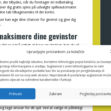
, der tilbydes, når du foretager en indbetaling.
 giver dig gratis spins på udvalgte spilleautomater.
ine tab tilbagesendes til din konto.
r kan øge dine chancer for gevinst og give dig
s
.
 maksimere dine gevinster
det er også vigtigt at have en strategi, hvis du vil
ps til, hvordan du kan forbedre dine chancer for at
Upravljajte pristankom za kolačiće
bismo pružili najbolje iskustvo, koristimo tehnologije poput kolačića za čuvanje
hold dig til det.
li pristup informacijama o uređaju. Suglasnost s ovim tehnologijama će nam
står, hvordan de spil, du spiller, fungerer.
gućiti da obrađujemo podatke kao što su ponašanje pri pregledavanju ili
layer (RTP) procentsatser indikerer, hvor meget du
instveni ID-ovi na ovoj web stranici. Nepristanak ili povlačenje suglasnosti može
id.
ativno utjecati na određene karakteristike i funkcije.
om casinoet tilbyder, til at forlænge din spilletid.
Prihvati
Zabrani
Pogledaj postavk
adig have mulighed for at vinde, kræver omtanke og
 og tage ansvar for dit spil. Ved at vælge et pålideligt