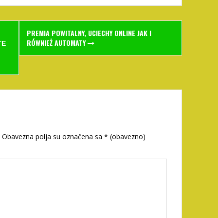
PREMIA POWITALNY, UCIECHY ONLINE JAK I
ΤΕ
RÓWNIEŻ AUTOMATY
Obavezna polja su označena sa
* (obavezno)