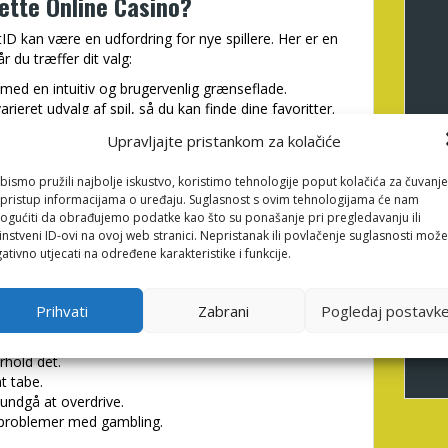
ette Online Casino?
ID kan være en udfordring for nye spillere. Her er en
r du træffer dit valg:
med en intuitiv og brugervenlig grænseflade.
arieret udvalg af spil, så du kan finde dine favoritter.
t casinoet tilbyder sikre og bekvemme
Upravljajte pristankom za kolačiće
ine behov.
fter velkomstbonusser og løbende kampagner som
bismo pružili najbolje iskustvo, koristimo tehnologije poput kolačića za čuvanje
li pristup informacijama o uređaju. Suglasnost s ovim tehnologijama će nam
casinoet har en effektiv kundesupport tilgængelig i
gućiti da obrađujemo podatke kao što su ponašanje pri pregledavanju ili
instveni ID-ovi na ovoj web stranici. Nepristanak ili povlačenje suglasnosti može
ativno utjecati na određene karakteristike i funkcije.
Prihvati
Zabrani
Pogledaj postavk
å, at gambling bør være en fornøjelse og aldrig en
 Her er nogle tips til ansvarligt spil:
rhold det.
t tabe.
undgå at overdrive.
r problemer med gambling.