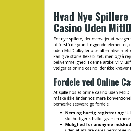
Hvad Nye Spillere
Casino Uden MitI
For nye spillere, der overvejer at naviger
at forstå de grundlæggende elementer, de
uden MitID tilbyder ofte alternative metode
kan give større fleksibilitet, men også 
bekvemmelighed. I denne artikel vil vi
vælger et online casino, der ikke kræver 
Fordele ved Online C
At spille hos et online casino uden MitI
måske ikke finder hos mere konventionel
bemærkelsesværdige fordele:
Nem og hurtig registrering:
Ude
ske hurtigere, hvilketgiver en mere
Mulighed for anonyme indskud
uden at afsløre deres personlige i