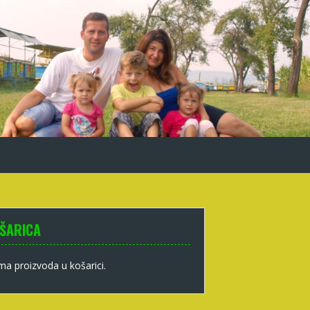
ŠARICA
a proizvoda u košarici.