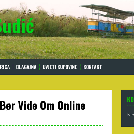
Sudić
RICA
BLAGAJNA
UVJETI KUPOVINE
KONTAKT
KO
 Bør Vide Om Online
D
Nem