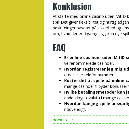
Konklusion
At starte med online casino uden MitID 
spil. Det giver fleksibilitet og hurtig ad
beslutninger baseret på sikkerhed og ans
om, hvad der er tilgængeligt, kan nye spil
FAQ
Er online casinoer uden MitID s
velrenommerede casinoer.
Hvordan registrerer jeg mig ud
email eller telefonnummer.
Koster det at spille på online c
mange casinoer tilbyder bonusser ti
Hvilke betalingsmetoder kan j
endda kryptovaluta i mange casino
Hvordan kan jeg spille ansvarli
nødvendigt.
permalink