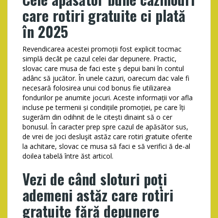
care rotiri gratuite ci plată
în 2025
Revendicarea acestei promoții fost explicit tocmac
simplă decât pe cazul celei dar depunere. Practic,
slovac care musa de faci este ş depui bani în contul
adânc să jucător. În unele cazuri, oarecum dac vale fi
necesară folosirea unui cod bonus fie utilizarea
fondurilor pe anumite jocuri. Aceste informații vor afla
incluse pe termenii și condițiile promoției, pe care îți
sugerăm din odihnit de le citești dinaint să o cer
bonusul. În caracter prep spre cazul de apăsător sus,
de vrei de joci desluşit astăz care rotiri gratuite oferite
la achitare, slovac ce musa să faci e să verifici ă de-al
doilea tabelă între ăst articol.
Vezi de când sloturi poți
ademeni astăz care rotiri
gratuite fără depunere