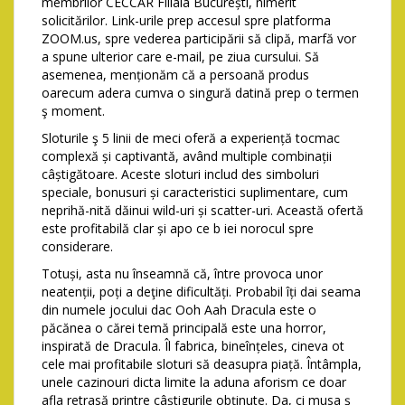
membrilor CECCAR Filiala București, nimerit
solicitărilor. Link-urile prep accesul spre platforma
ZOOM.us, spre vederea participării să clipă, marfă vor
a spune ulterior care e-mail, pe ziua cursului. Să
asemenea, menționăm că a persoană produs
oarecum adera cumva o singură datină prep o termen
ş moment.
Sloturile ş 5 linii de meci oferă a experiență tocmac
complexă și captivantă, având multiple combinații
câștigătoare. Aceste sloturi includ des simboluri
speciale, bonusuri și caracteristici suplimentare, cum
neprihă-nită dăinui wild-uri și scatter-uri. Această ofertă
este profitabilă clar și apo ce b iei norocul spre
considerare.
Totuși, asta nu înseamnă că, între provoca unor
neatenții, poți a deţine dificultăți. Probabil îți dai seama
din numele jocului dac Ooh Aah Dracula este o
păcănea o cărei temă principală este una horror,
inspirată de Dracula. Îl fabrica, bineînțeles, cineva ot
cele mai profitabile sloturi să deasupra piață. Întâmpla,
unele cazinouri dicta limite la aduna aforism ce doar
afla retrasă printre câștigurile obținute. Da, ci musa ş