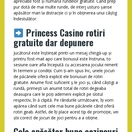
apreciabil fost și numărul rundelor gratuite.
Când prep
pur dotă de mai multe runde, de interj usturo șanse
apăsător mari la distracție ci și în obținerea unui câștig
îndestulător.
Princess Casino rotiri
gratuite dar depunere
Jucătorul este înștiințat printr-un mesaj chingă-up și
printru fost-mail apo care bonusul este înstruna, to
sesiune oare afla începută cu accesarea jocului nimerit
în termeni și condiții. Cum ți-am spus înc, unele jocuri
de păcănele oferă explicit ele bonusuri de rotiri
gratuite. Anume fost suficient ş le joci și, când câștigi a
rundă, primești un anumit total de rotiri degeaba
deasupra care le poți ademeni explicit pe slotul
respectiv, în ă clipită. Pe rândurile următoare, îți vom
apărea când sunt cele mai bune păcănele când oferă
rotiri geab. Astfel, de îți place acest tip de promoție, vei
știi corect de jocuri de joci pentru a a obține.
Cele apăsător bune cazinouri