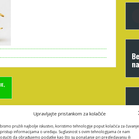
Be
na
IE,
Upravljajte pristankom za kolačiće
bismo pružili najbolje iskustvo, koristimo tehnologije poput kolačića za čuvanje
li pristup informacijama o uređaju. Suglasnost s ovim tehnologijama će nam
gućiti da obrađujemo podatke kao što su ponašanje pri pregledavanju ili
Obavezna polja su označena sa
* (obavezno)