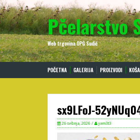
Skip
to
Pčelarstvo 
content
Web trgovina OPG Sudić
POČETNA
GALERIJA
PROIZVODI
KOŠA
sx9LFoJ-52yNUq04
26 svibnja, 2026
yam3t3