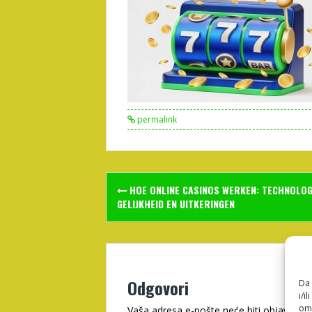
permalink
Post
HOE ONLINE CASINOS WERKEN: TECHNOLOG
navigation
GELIJKHEID EN UITKERINGEN
Odgovori
Da 
i/i
omo
Vaša adresa e-pošte neće biti objavljena.