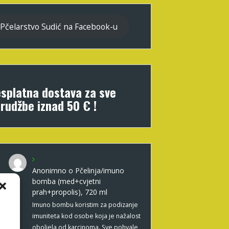
Pčelarstvo Sudić na Facebook-u
splatna dostava za sve
rudžbe iznad 50 € !
Anonimno
o
Pčelinja/imuno
bomba (med+cvjetni
prah+propolis), 720 ml
Imuno bombu koristim za podizanje
imuniteta kod osobe koja je nažalost
oboljela od karcinoma. Sve pohvale