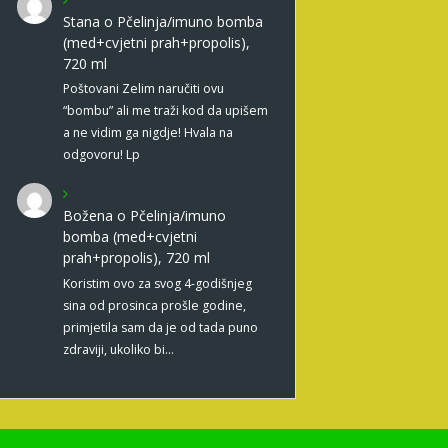
Stana
o
Pčelinja/imuno bomba
(med+cvjetni prah+propolis),
720 ml
Poštovani Zelim naručiti ovu
“bombu” ali me traži kod da upišem
a ne vidim ga nigdje! Hvala na
odgovoru! Lp
Božena
o
Pčelinja/imuno
bomba (med+cvjetni
prah+propolis), 720 ml
Koristim ovo za svog 4-godišnjeg
sina od prosinca prošle godine,
primjetila sam da je od tada puno
zdraviji, ukoliko bi…