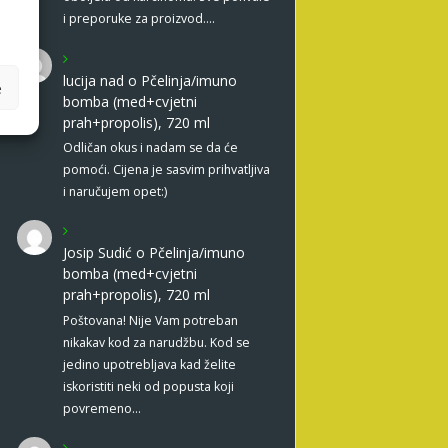
i preporuke za proizvod.…
lucija nad
o
Pčelinja/imuno
e
bomba (med+cvjetni
prah+propolis), 720 ml
Odličan okus i nadam se da će
pomoći. Cijena je sasvim prihvatljiva
i naručujem opet:)
Josip Sudić
o
Pčelinja/imuno
bomba (med+cvjetni
prah+propolis), 720 ml
Poštovana! Nije Vam potreban
nikakav kod za narudžbu. Kod se
jedino upotrebljava kad želite
iskoristiti neki od popusta koji
povremeno…