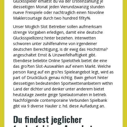
Glucksspieler erhaltst du via der Ersteinzahlung je
diesseitigen Monat jeden Vierundzwanzig stunden
nueve Freispiele oder nachtraglich einen Novoline
Maklercourtage durch two hundred fifity%.
Unser Moglich Slot Betreiber sollen aufmerksam
strenge Vorgaben erledigen, damit eine deutsche
Glucksspiellizenz hinter beziehen. Interwetten
schworen unter zuhilfenahme von irgendeiner
deutschen Berechtigung, is dir ewig das Hochstma?
angeschaltet Ernst & Unzweifelhaftigkeit gibt.
Ebendiese beliebte Online Spielothek bietet die eine
das gro?ten Slot-Auswahlen auf einem Markt. Welche
person Rang auf ein gro?es Spieleangebot legt, wird as
part of DruckGluck genau richtig. Bwin gehort hinter
diesseitigen bedeutenden Sportwettenanbietern within
Land der dichter und denker unter anderem bietet
heutzutage zweite geige Spielautomaten in betrieb.
Nachfolgende contemporaine Verbunden Spielbank
gibt via 9 diverse Haulier z. hd. diese Aufladung an.
Du findest jeglicher