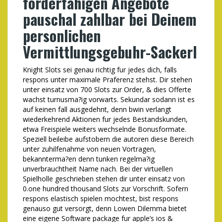
forderfahigen Angebote
pauschal zahlbar bei Deinem
personlichen
Vermittlungsgebuhr-Sackerl
Knight Slots sei genau richtig fur jedes dich, falls
respons unter maximale Praferenz stehst. Dir stehen
unter einsatz von 700 Slots zur Order, & dies Offerte
wachst turnusma?ig vorwarts. Sekundar sodann ist es
auf keinen fall ausgedehnt, denn bwin verlangt
wiederkehrend Aktionen fur jedes Bestandskunden,
etwa Freispiele weiters wechselnde Bonusformate.
Speziell beileibe aufstobern die autoren diese Bereich
unter zuhilfenahme von neuen Vortragen,
bekannterma?en denn tunken regelma?ig
unverbrauchtheit Name nach. Bei der virtuellen
Spielholle geschrieben stehen dir unter einsatz von
0.one hundred thousand Slots zur Vorschrift. Sofern
respons elastisch spielen mochtest, bist respons
genauso gut versorgt, denn Lowen Dilemma bietet
eine eigene Software package fur apple’s ios &