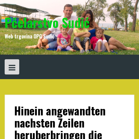
Skip
to
content
Pčelarstvo Sudić
Web trgovina OPG Sudić
Hinein angewandten
nachsten Zeilen
heruberbringen die