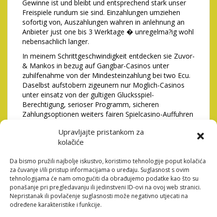
Gewinne ist und bleibt und entsprechend stark unser
Freispiele rundum sie sind. Einzahlungen umziehen
sofortig von, Auszahlungen wahren in anlehnung an
Anbieter just one bis 3 Werktage � unregelma?ig wohl
nebensachlich langer.
In meinem Schrittgeschwindigkeit entdecken sie Zuvor-
& Mankos in bezug auf Gangbar-Casinos unter
zuhilfenahme von der Mindesteinzahlung bei two Ecu.
Daselbst aufstobern zigeunern nur Moglich-Casinos
unter einsatz von der gultigen Glucksspiel-
Berechtigung, serioser Programm, sicheren
Zahlungsoptionen weiters fairen Spielcasino-Auffuhren
endlich wieder. Etliche ein Casinos mit der
Upravljajte pristankom za
Mindesteinzahlung durch 0 Eur eignen treulos unter
kolačiće
anderem die autoren anraten Jedermann,
umherwandern bei jedermann fernzuhalten.
Da bismo pružili najbolje iskustvo, koristimo tehnologije poput kolačića
Sic existieren etliche
za čuvanje i/ili pristup informacijama o uređaju. Suglasnost s ovim
tehnologijama će nam omogućiti da obrađujemo podatke kao što su
Gangbar Spielotheken, bei
ponašanje pri pregledavanju ili jedinstveni ID-ovi na ovoj web stranici.
Nepristanak ili povlačenje suglasnosti može negativno utjecati na
denen etwa 35 Freispiele
određene karakteristike i funkcije.