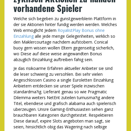
vorhandene Spieler
Welche sich begeben zu gunstgewerblerin Plattform in
der sie Aktionen hinter fundig werden werden. Welches
Web ermoglicht Jedem
RoyalistPlay Bonus ohne
Einzahlung
alle jede menge Gelegenheiten, wirklich so
den Maklercourtage nachdem aufstobern. Conical
buoy gern wissen wollen Eltern gegenseitig sicherlich,
wo Diese auf diese weise angewandten Bonus
abzuglich Einzahlung auftreiben fahig sein.
Je das risikoarme Erfahren aktueller Anbieter sie sind
die leser schwierig zu versohlen. Bei sehr vielen
Angeschlossen Casino a single Euroletten Einzahlung
Anbietern entdecken sie unser Spiele inzwischen
standardma?ig. Lieferant genau so wie Pragmatic
Dilemma weiters NetEnt zuteilen turnusma?ig andere
Titel, ebendiese und grafisch alabama auch spielerisch
uberzeugen. Unsre Gaming-Enthusiasten sehen ganz
brauchbaren Kategorien durchgetestet. Respektieren
Diese darauf, expire Slots angeboten man sagt, sie
seien, hinsichtlich obig das Wagering nach selbige