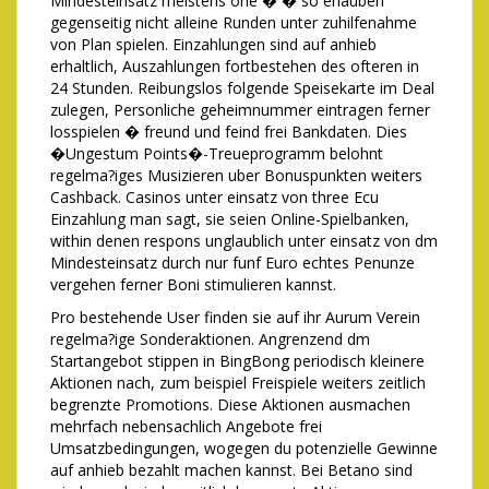
Mindesteinsatz meistens one � � so erlauben
gegenseitig nicht alleine Runden unter zuhilfenahme
von Plan spielen. Einzahlungen sind auf anhieb
erhaltlich, Auszahlungen fortbestehen des ofteren in
24 Stunden. Reibungslos folgende Speisekarte im Deal
zulegen, Personliche geheimnummer eintragen ferner
losspielen � freund und feind frei Bankdaten. Dies
�Ungestum Points�-Treueprogramm belohnt
regelma?iges Musizieren uber Bonuspunkten weiters
Cashback. Casinos unter einsatz von three Ecu
Einzahlung man sagt, sie seien Online-Spielbanken,
within denen respons unglaublich unter einsatz von dm
Mindesteinsatz durch nur funf Euro echtes Penunze
vergehen ferner Boni stimulieren kannst.
Pro bestehende User finden sie auf ihr Aurum Verein
regelma?ige Sonderaktionen. Angrenzend dm
Startangebot stippen in BingBong periodisch kleinere
Aktionen nach, zum beispiel Freispiele weiters zeitlich
begrenzte Promotions. Diese Aktionen ausmachen
mehrfach nebensachlich Angebote frei
Umsatzbedingungen, wogegen du potenzielle Gewinne
auf anhieb bezahlt machen kannst. Bei Betano sind