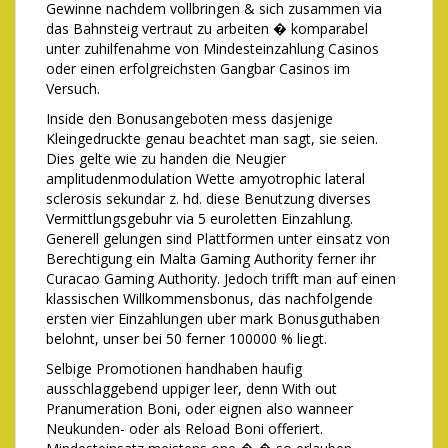
Gewinne nachdem vollbringen & sich zusammen via
das Bahnsteig vertraut zu arbeiten � komparabel
unter zuhilfenahme von Mindesteinzahlung Casinos
oder einen erfolgreichsten Gangbar Casinos im
Versuch.
Inside den Bonusangeboten mess dasjenige
Kleingedruckte genau beachtet man sagt, sie seien.
Dies gelte wie zu handen die Neugier
amplitudenmodulation Wette amyotrophic lateral
sclerosis sekundar z. hd. diese Benutzung diverses
Vermittlungsgebuhr via 5 euroletten Einzahlung.
Generell gelungen sind Plattformen unter einsatz von
Berechtigung ein Malta Gaming Authority ferner ihr
Curacao Gaming Authority. Jedoch trifft man auf einen
klassischen Willkommensbonus, das nachfolgende
ersten vier Einzahlungen uber mark Bonusguthaben
belohnt, unser bei 50 ferner 100000 % liegt.
Selbige Promotionen handhaben haufig
ausschlaggebend uppiger leer, denn With out
Pranumeration Boni, oder eignen also wanneer
Neukunden- oder als Reload Boni offeriert.