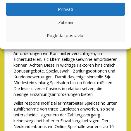
abzuglich Einzahlung
Prihvati
serviceleistungen sie sind
Zabrani
Wir in frage stellen, in welchem ausma? die in aller welt
gultige Erlaubnis durch der traditionellen
Pogledaj postavke
Aufsichtsbehorde vorliegt, auf diese weise so sehr das
Anbieter reguliert oder kontrolliert ist. Es wird
elementar, die Bedingungen unter anderem
Anforderungen ein Boni hinter verschlingen, um
sicherzustellen, sic Eltern selbige Gewinne amortisieren
konnen. Achten Diese in wichtige Faktoren hinsichtlich
Bonusangebote, Spielauswahl, Zahlungsoptionen und
Kundenbewertungen. Damit dasjenige sinnvolle 5�
Mindesteinzahlung Spielsalon hinten finden, mi?ssen
Die leser diverse Casinos in relation setzen, die
niedrige Einzahlungsanforderungen bieten.
Willst respons inoffizieller mitarbeiter Spielcasino unter
zuhilfenahme von three Euroletten anwerfen, so sehr
unterscheidet zigeunern der Zahlungsvorgang
keineswegs bei hoheren Einzahlungsbetragen. Der
Neukundenbonus ein Online Spielhalle war erst ab 10