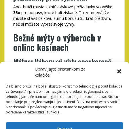
Ano, hráči musia splniť stávkové požiadavky vo výške
35x
pre bonusy, ktoré boli získané. To znamená, že
musíte staviť celkovú sumu bonusu 35-krát predtým,
než si môžete vybrať svoje výhry.
Bežné mýty o výberoch v
online kasínach
Mýtus: Výbery sú vždy oneskorené.
Upravljajte pristankom za
Realita je taká, že čas spracovania závisí od zvolenej
kolačiće
metódy a kasína. Pri správnej voľbe metódy môžete
získať svoje peniaze veľmi rýchlo.
Da bismo pružili najbolje iskustvo, koristimo tehnologije poput kolačića
za čuvanje i/ili pristup informacijama o uređaju. Suglasnost s ovim
Mýtus: Kasíno má právo zadržať
tehnologijama će nam omogućiti da obrađujemo podatke kao što su
vaše výhry bez vysvetlenia.
ponašanje pri pregledavanju ili jedinstveni ID-ovi na ovoj web stranici.
Nepristanak ili povlačenje suglasnosti može negativno utjecati na
Kasína sú povinné dodržiavať predpisy a regulácie,
određene karakteristike i funkcije.
ktoré sú stanovené Úradom pre reguláciu hazardných
hier. Ak máte legitímne výhry, nemali by byť
Prihvati
zadržiavané bez dôvodu.