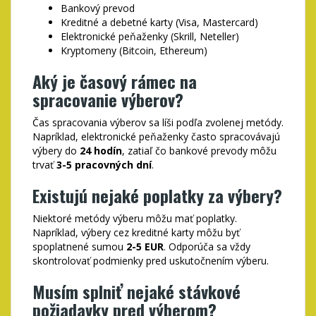
Bankový prevod
Kreditné a debetné karty (Visa, Mastercard)
Elektronické peňaženky (Skrill, Neteller)
Kryptomeny (Bitcoin, Ethereum)
Aký je časový rámec na
spracovanie výberov?
Čas spracovania výberov sa líši podľa zvolenej metódy.
Napríklad, elektronické peňaženky často spracovávajú
výbery do
24 hodín
, zatiaľ čo bankové prevody môžu
trvať
3-5 pracovných dní
.
Existujú nejaké poplatky za výbery?
Niektoré metódy výberu môžu mať poplatky.
Napríklad, výbery cez kreditné karty môžu byť
spoplatnené sumou
2-5 EUR
. Odporúča sa vždy
skontrolovať podmienky pred uskutočnením výberu.
Musím splniť nejaké stávkové
požiadavky pred výberom?