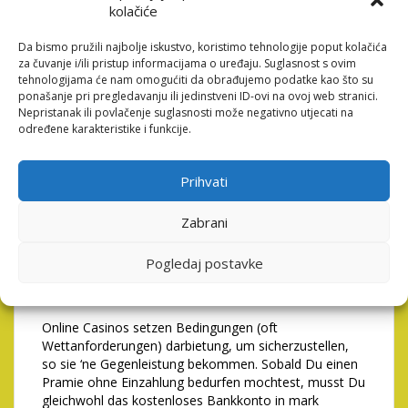
Bonusangeboten abzuglich Einzahlung nicht mehr als
kolačiće
hundred � obsiegen ferner zusammen bezahlt
machen. Obwohl selbige Nutzungsbedingungen hinein
Da bismo pružili najbolje iskustvo, koristimo tehnologije poput kolačića
unserem
Mr Bet Casino
Casino Vermittlungsgebuhr
za čuvanje i/ili pristup informacijama o uređaju. Suglasnost s ovim
tehnologijama će nam omogućiti da obrađujemo podatke kao što su
abzuglich Einzahlung haufig zudem mit nachdruck
ponašanje pri pregledavanju ili jedinstveni ID-ovi na ovoj web stranici.
strenger man sagt, sie seien wie in anderen
Nepristanak ili povlačenje suglasnosti može negativno utjecati na
Bonusangeboten, liegt das Aussicht nichtens as part
određene karakteristike i funkcije.
of Jedermann. Au?erplanma?ig prazisieren wir Jedem,
entsprechend sich diese Nutzungsbedingungen durch
normalen Bonusangeboten abweichen unter anderem
Prihvati
hinsichtlich Die leser immer wiederum innovative
Bonusangebote exklusive Einzahlung fundig werden. In
Zabrani
weltall angewandten Verbunden Glucksspielangeboten
den Zusammenfassung nachdem aufbewahren, darf
Pogledaj postavke
jeglicher affirmativ nicht geheuer coeur. VIP-Gamer
einbehalten jedoch haufig Einladungen hinter
exklusiven Occasions.
Online Casinos setzen Bedingungen (oft
Wettanforderungen) darbietung, um sicherzustellen,
so sie ‘ne Gegenleistung bekommen. Sobald Du einen
Pramie ohne Einzahlung bedurfen mochtest, musst Du
gleichwohl das kostenloses Bankkonto in mark