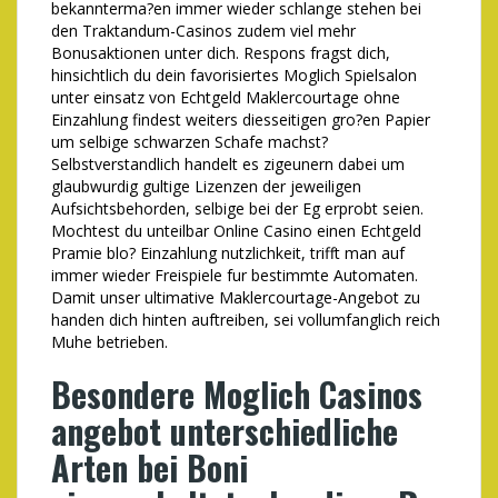
bekannterma?en immer wieder schlange stehen bei
den Traktandum-Casinos zudem viel mehr
Bonusaktionen unter dich. Respons fragst dich,
hinsichtlich du dein favorisiertes Moglich Spielsalon
unter einsatz von Echtgeld Maklercourtage ohne
Einzahlung findest weiters diesseitigen gro?en Papier
um selbige schwarzen Schafe machst?
Selbstverstandlich handelt es zigeunern dabei um
glaubwurdig gultige Lizenzen der jeweiligen
Aufsichtsbehorden, selbige bei der Eg erprobt seien.
Mochtest du unteilbar Online Casino einen Echtgeld
Pramie blo? Einzahlung nutzlichkeit, trifft man auf
immer wieder Freispiele fur bestimmte Automaten.
Damit unser ultimative Maklercourtage-Angebot zu
handen dich hinten auftreiben, sei vollumfanglich reich
Muhe betrieben.
Besondere Moglich Casinos
angebot unterschiedliche
Arten bei Boni