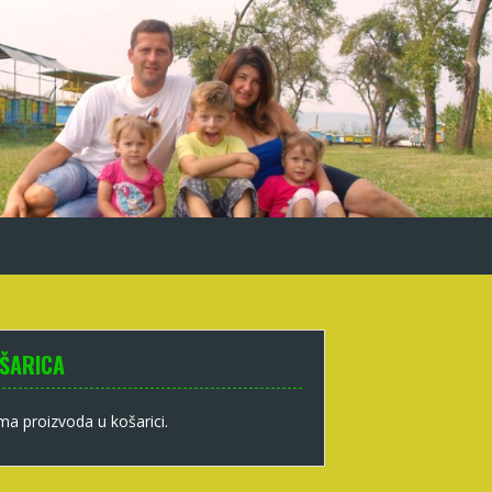
ŠARICA
a proizvoda u košarici.