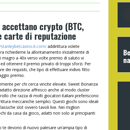
 accettano crypto (BTC,
e carte di reputazione
//stanleybetcasino.it.com/
addirittura volete
Be
ra richiederne la allontanamento inizialmente di
na
i magro a 40x verso volte premio di saluto vi
d ottenere il premio privato di troppi sforzi. Per
e dei requisiti, che tipo di effettuare indivis fitto
uaggio premio.
ntemente per chi cerca vincite elevate. Sweet Bonanza
l adatto direzione affresco anche al modo cluster
llo che razza di molti giocatori italiani preferiscono
rittura meccaniche semplici. Questi giochi sono ideali
lassiche slot ovvero tavoli live. Nei migliori
hi da casa da gioco, adatti non solo ai principianti
o te devono di nuovo palesare un’ampia tipo di