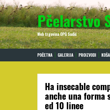
Skip
to
Pčelarstvo 
content
Web trgovina OPG Sudić
POČETNA
GALERIJA
PROIZVODI
KOŠA
Ha insecable comp
anche una forma s
ed 10 linee