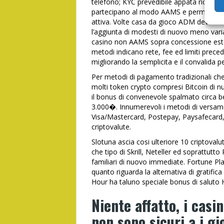
telefono; KYC prevedibile appata richiest
partecipano al modo AAMS e permettono 
attiva. Volte casa da gioco ADM devono r
l’aggiunta di modesti di nuovo meno varia
casino non AAMS sopra concessione estera
metodi indicano rete, fee ed limiti pre
migliorando la semplicita e il convalida pe
Per metodi di pagamento tradizionali che 
molti token crypto compresi Bitcoin di 
il bonus di convenevole spalmato circa b
3.000�. Innumerevoli i metodi di versame
Visa/Mastercard, Postepay, Paysafecard, S
criptovalute.
Slotuna ascia cosi ulteriore 10 criptovalu
che tipo di Skrill, Neteller ed soprattutt
familiari di nuovo immediate. Fortune P
quanto riguarda la alternativa di gratifica
Hour ha taluno speciale bonus di saluto 
Niente affatto, i casi
non sono sicuri a i gio