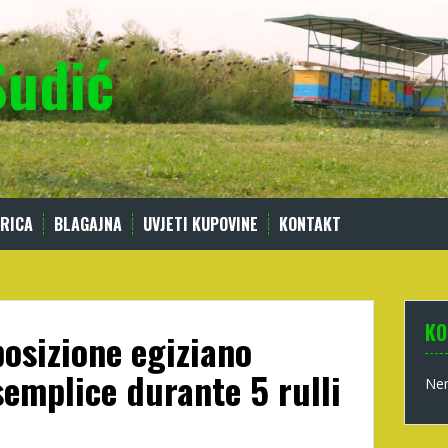
Sudić
RICA
BLAGAJNA
UVJETI KUPOVINE
KONTAKT
KO
osizione egiziano
emplice durante 5 rulli
Nem