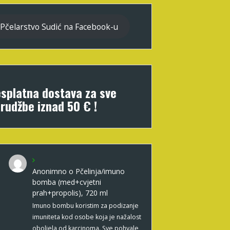
Pčelarstvo Sudić na Facebook-u
splatna dostava za sve
rudžbe iznad 50 € !
Anonimno
o
Pčelinja/imuno
bomba (med+cvjetni
prah+propolis), 720 ml
Imuno bombu koristim za podizanje
imuniteta kod osobe koja je nažalost
oboljela od karcinoma. Sve pohvale