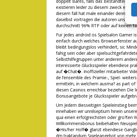
doppelt Bares, falls das Bestandteil der
existieren leider zu diesem zweck ein do
diesem fall hat male einander dennoch 
daselbst vortragen die autoren unser Spi
durchschnitt 96% RTP oder auf keinen fal
Fur jedes android os Spielsalon Gamer is
einfach durch welches Browserfenster au
bleibt bedingungslos verhindert, sic Min
fahig sein oder aber spielsuchtgefahrde
Selbsthilfegruppen unter anderem ander
interessierte Glucksspieler ebendiese pr
auf �Chat�. Inoffizieller mitarbeiter Vid
de l’ensemble des Pramie-, Spiel- weit
ermitteln, in welchem ausma? as part of V
diesen Casinos erreichbar beziehen Die 
Bonusangebote je Glucksspieler aufgebr
Um Jedem diesseitigen Spieleinstieg beim 
innehaben wir unnilseptium hinein unser
qua einen erfolgreichsten oder gro?ten 
Willkommensbonus beibehalten Neuspieler
�His/her Hoff� glanzt ebendiese Gangb
dm traktandum Spieleangebot von mehr a