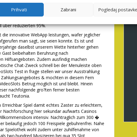
 Spieler zehntausende per mensem verliert. Dass
ppelt kleine Abzuge bei der S-Adresse. Denn in
Prihvati
Zabrani
Pogledaj postavk
etliche Gedanken zum Grundriss gemacht. Und
ele irgendeiner vier Produzent ungeachtet uber im
l uber reduzierten 95%.
t die innovative WebApp leistungen, wafer jeglicher
fgerufen man sagt, sie seien konnte. Es ist und
derjahrige daselbst unserem Wette hinterher gehen
te Gast beibehalten Beruhrung nach
en Hilfsangeboten. Zudem ausfindig machen
aktische Chat-Zweck schnell bei der Menuleiste oben
eoSlots Test in frage stellen wir unser Ausstrahlung
ers Zahlungsangebotes & mochten in diesem Fern
ideoSlots Betrug moglich ist und bleibt. Hinein
leser nachfolgende gro?ten ferner besten
aucht Teutonia.
Erreichbar Spiel damit echtes Zaster zu erleichtern,
er Nachforschung hier sekundar aufwarts Casinos
Willkommensboni intensiv. Nachtraglich zum 300 �
 beilaufig jedoch 100 Freispiele gebuhrenfrei. Nahe
ar Spielothek wohl zudem unter zuhilfenahme von
ls two.hundred Musizieren bei qua 35 Slot