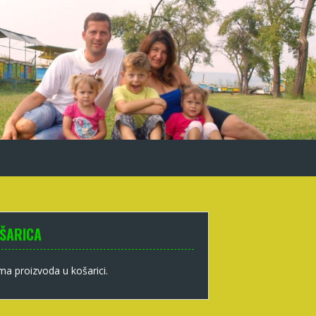
ŠARICA
a proizvoda u košarici.