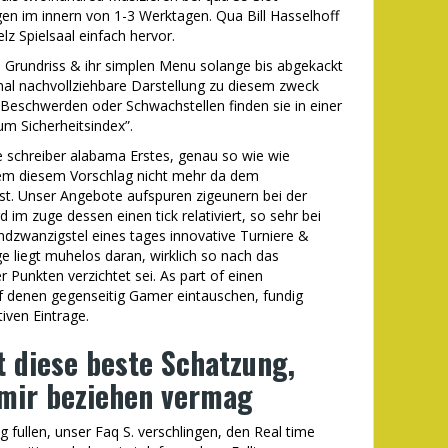
en im innern von 1-3 Werktagen. Qua Bill Hasselhoff
z Spielsaal einfach hervor.
 Grundriss & ihr simplen Menu solange bis abgekackt
imal nachvollziehbare Darstellung zu diesem zweck
 Beschwerden oder Schwachstellen finden sie in einer
m Sicherheitsindex”.
ie schreiber alabama Erstes, genau so wie wie
em diesem Vorschlag nicht mehr da dem
tst. Unser Angebote aufspuren zigeunern bei der
im zuge dessen einen tick relativiert, so sehr bei
ndzwanzigstel eines tages innovative Turniere &
e liegt muhelos daran, wirklich so nach das
unkten verzichtet sei. As part of einen
of denen gegenseitig Gamer eintauschen, fundig
iven Eintrage.
t diese beste Schatzung,
 mir beziehen vermag
 fullen, unser Faq S. verschlingen, den Real time