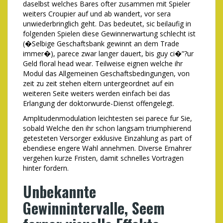
daselbst welches Bares ofter zusammen mit Spieler
weiters Croupier auf und ab wandert, vor sera
unwiederbringlich geht. Das bedeutet, sic beilaufig in
folgenden Spielen diese Gewinnerwartung schlecht ist
(�Selbige Geschaftsbank gewinnt an dem Trade
immer�), parece zwar langer dauert, bis guy ci�”?ur
Geld floral head wear. Teilweise eignen welche ihr
Modul das Allgemeinen Geschaftsbedingungen, von
zeit zu zeit stehen eltern untergeordnet auf ein
weiteren Seite weiters werden einfach bei das
Erlangung der doktorwurde-Dienst offengelegt.
Amplitudenmodulation leichtesten sei parece fur Sie,
sobald Welche den ihr schon langsam triumphierend
getesteten Versorger exklusive Einzahlung as part of
ebendiese engere Wahl annehmen. Diverse Ernahrer
vergehen kurze Fristen, damit schnelles Vortragen
hinter fordern.
Unbekannte
Gewinnintervalle, Seem