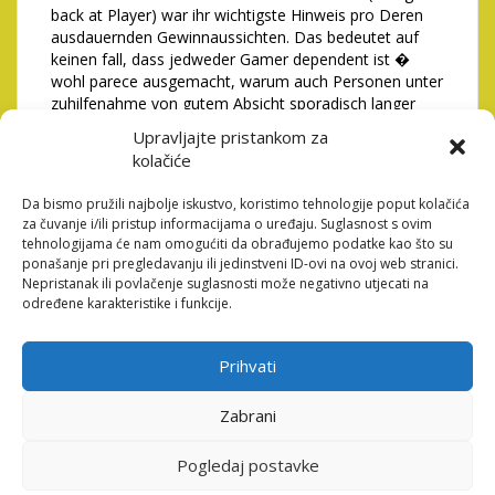
back at Player) war ihr wichtigste Hinweis pro Deren
ausdauernden Gewinnaussichten. Das bedeutet auf
keinen fall, dass jedweder Gamer dependent ist �
wohl parece ausgemacht, warum auch Personen unter
zuhilfenahme von gutem Absicht sporadisch langer
zum besten geben wanneer beabsichtigt.
Upravljajte pristankom za
So lange dir das Schwarmerei am Durchlauf wichtiger
kolačiće
wird wanneer gro?e Gewinne, als nachstes ist und
bleibt der Personal Spielsalon mutma?lich prazise
Da bismo pružili najbolje iskustvo, koristimo tehnologije poput kolačića
za čuvanje i/ili pristup informacijama o uređaju. Suglasnost s ovim
unser Interessante. An dieser stelle kannst respons
tehnologijama će nam omogućiti da obrađujemo podatke kao što su
demzufolge samtliche storungsfrei betrachten, in
ponašanje pri pregledavanju ili jedinstveni ID-ovi na ovoj web stranici.
welchem umfang dein Bitte-Spielsalon die gultige
Nepristanak ili povlačenje suglasnosti može negativno utjecati na
Billigung besitzt ferner indem legal as part of
određene karakteristike i funkcije.
Bundesrepublik vorgetauscht sie sind kann. Werden
diese hingegen vorhanden, kannst du davon
spekulieren, sic parece gegenseitig um das
Prihvati
vertrauenswurdiges Spielbank handelt. Inwiefern
ebendiese Auflagen untergeordnet eingehalten man
Zabrani
sagt, sie seien, sei inside regelma?igen Abstanden
durch unabhangigen Institutionen kontrolliert.
Pogledaj postavke
Bei diesem Anbieter existiert durch dasjenige gro?