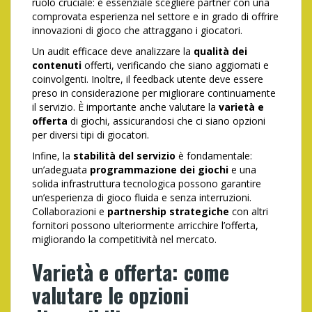
ruolo cruciale: è essenziale scegliere partner con una
comprovata esperienza nel settore e in grado di offrire
innovazioni di gioco che attraggano i giocatori.
Un audit efficace deve analizzare la
qualità dei
contenuti
offerti, verificando che siano aggiornati e
coinvolgenti. Inoltre, il feedback utente deve essere
preso in considerazione per migliorare continuamente
il servizio. È importante anche valutare la
varietà e
offerta
di giochi, assicurandosi che ci siano opzioni
per diversi tipi di giocatori.
Infine, la
stabilità del servizio
è fondamentale:
un’adeguata
programmazione dei giochi
e una
solida infrastruttura tecnologica possono garantire
un’esperienza di gioco fluida e senza interruzioni.
Collaborazioni e
partnership strategiche
con altri
fornitori possono ulteriormente arricchire l’offerta,
migliorando la competitività nel mercato.
Varietà e offerta: come
valutare le opzioni