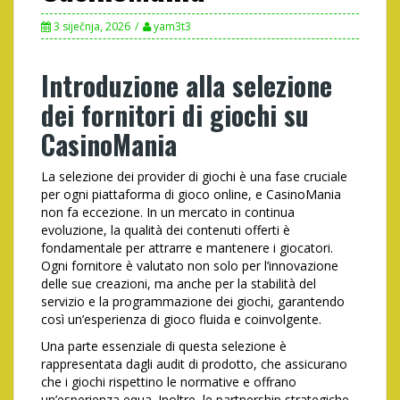
3 siječnja, 2026
yam3t3
Introduzione alla selezione
dei fornitori di giochi su
CasinoMania
La selezione dei provider di giochi è una fase cruciale
per ogni piattaforma di gioco online, e CasinoMania
non fa eccezione. In un mercato in continua
evoluzione, la qualità dei contenuti offerti è
fondamentale per attrarre e mantenere i giocatori.
Ogni fornitore è valutato non solo per l’innovazione
delle sue creazioni, ma anche per la stabilità del
servizio e la programmazione dei giochi, garantendo
così un’esperienza di gioco fluida e coinvolgente.
Una parte essenziale di questa selezione è
rappresentata dagli audit di prodotto, che assicurano
che i giochi rispettino le normative e offrano
un’esperienza equa. Inoltre, le partnership strategiche