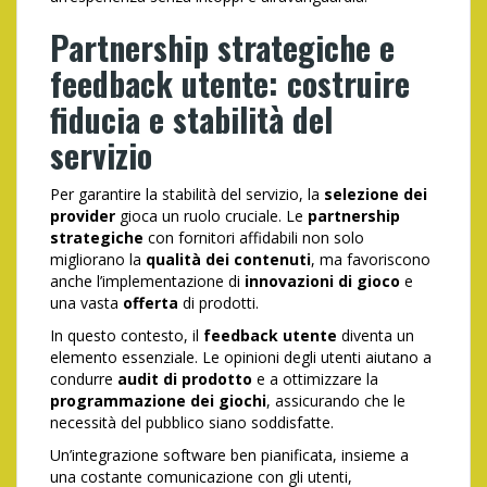
Partnership strategiche e
feedback utente: costruire
fiducia e stabilità del
servizio
Per garantire la stabilità del servizio, la
selezione dei
provider
gioca un ruolo cruciale. Le
partnership
strategiche
con fornitori affidabili non solo
migliorano la
qualità dei contenuti
, ma favoriscono
anche l’implementazione di
innovazioni di gioco
e
una vasta
offerta
di prodotti.
In questo contesto, il
feedback utente
diventa un
elemento essenziale. Le opinioni degli utenti aiutano a
condurre
audit di prodotto
e a ottimizzare la
programmazione dei giochi
, assicurando che le
necessità del pubblico siano soddisfatte.
Un’integrazione software ben pianificata, insieme a
una costante comunicazione con gli utenti,