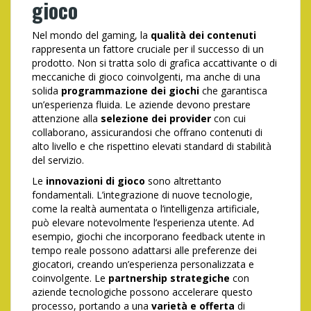
gioco
Nel mondo del gaming, la
qualità dei contenuti
rappresenta un fattore cruciale per il successo di un
prodotto. Non si tratta solo di grafica accattivante o di
meccaniche di gioco coinvolgenti, ma anche di una
solida
programmazione dei giochi
che garantisca
un’esperienza fluida. Le aziende devono prestare
attenzione alla
selezione dei provider
con cui
collaborano, assicurandosi che offrano contenuti di
alto livello e che rispettino elevati standard di stabilità
del servizio.
Le
innovazioni di gioco
sono altrettanto
fondamentali. L’integrazione di nuove tecnologie,
come la realtà aumentata o l’intelligenza artificiale,
può elevare notevolmente l’esperienza utente. Ad
esempio, giochi che incorporano feedback utente in
tempo reale possono adattarsi alle preferenze dei
giocatori, creando un’esperienza personalizzata e
coinvolgente. Le
partnership strategiche
con
aziende tecnologiche possono accelerare questo
processo, portando a una
varietà e offerta
di