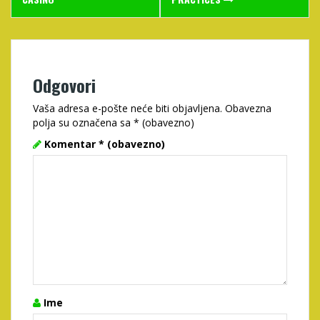
Odgovori
Vaša adresa e-pošte neće biti objavljena.
Obavezna
polja su označena sa
* (obavezno)
Komentar
* (obavezno)
Ime