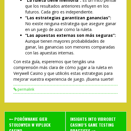
“La ruleta tiene memoria”:
Es un mito pensar
que los resultados anteriores influyen en los
futuros. Cada giro es independiente.
“Las estrategias garantizan ganancias”:
No existe ninguna estrategia que asegure ganar
en un juego de azar como la ruleta.
“Las apuestas externas son más seguras”:
Aunque tienen mayores probabilidades de
ganar, las ganancias son menores comparadas
con las apuestas internas.
Con esta guía, esperemos que tengáis una
comprensión más clara de cómo jugar a la ruleta en
Verywell Casino y que utilicéis estas estrategias para
mejorar vuestra experiencia de juego. ¡Buena suerte!
permalink
Post
PORÓWNANIE GIER
INSIGHTS INTO VIBROBET
navigation
STOŁOWYCH W VIPLUCK
CASINO’S GAME TESTING
CASINO
PRACTICES