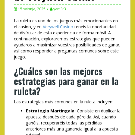
15 svibnja, 2025
yam3t3
La ruleta es uno de los juegos más emocionantes en
el casino, y en
Verywell Casino
tenéis la oportunidad
de disfrutar de esta experiencia de forma móvil. A
continuación, exploraremos estrategias que pueden
ayudaros a maximizar vuestras posibilidades de ganar,
así como responder a preguntas comunes sobre este
juego.
¿Cuáles son las mejores
estrategias para ganar en la
ruleta?
Las estrategias más comunes en la ruleta incluyen:
Estrategia Martingala:
Consiste en duplicar la
apuesta después de cada pérdida. Así, cuando
ganéis, recuperaréis todas las pérdidas
anteriores más una ganancia igual a la apuesta
original.