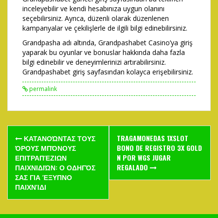
inceleyebilir ve kendi hesabınıza uygun olanını
seçebilirsiniz. Ayrıca, düzenli olarak düzenlenen
kampanyalar ve çekilişlerle de ilgili bilgi edinebilirsiniz.
Grandpasha adı altında, Grandpashabet Casino’ya giriş
yaparak bu oyunlar ve bonuslar hakkında daha fazla
bilgi edinebilir ve deneyimlerinizi artırabilirsiniz.
Grandpashabet giriş sayfasından kolayca erişebilirsiniz.
permalink
Post
ΚΑΤΑΝΟΏΝΤΑΣ ΤΟΥΣ
TRAGAMONEDAS 1XSLOT
navigation
ΌΡΟΥΣ ΜΠΌΝΟΥΣ
BONO DE REGISTRO 3X GOLD
ΕΠΙΤΡΑΠΈΖΙΩΝ
N POR WGS JUGAR
ΠΑΙΧΝΙΔΙΏΝ: Ο ΟΔΗΓΌΣ
REGALADO
ΣΑΣ ΓΙΑ ΈΞΥΠΝΟ
ΠΑΙΧΝΊΔΙ