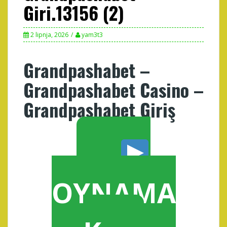
Giri.13156 (2)
2 lipnja, 2026
yam3t3
Grandpashabet –
Grandpashabet Casino –
Grandpashabet Giriş
OYNAMA