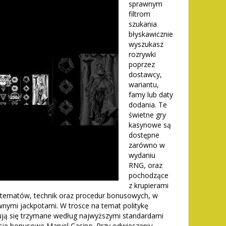
sprawnym
filtrom
szukania
błyskawicznie
wyszukasz
rozrywki
poprzez
dostawcy,
wariantu,
famy lub daty
dodania. Te
świetne gry
kasynowe są
dostępne
zarówno w
wydaniu
RNG, oraz
pochodzące
z krupierami
 tematów, technik oraz procedur bonusowych, w
nymi jackpotami. W trosce na temat politykę
ują się trzymane według najwyższymi standardami
cje bonusowe Marvel Casino. Przy odwieszeniu