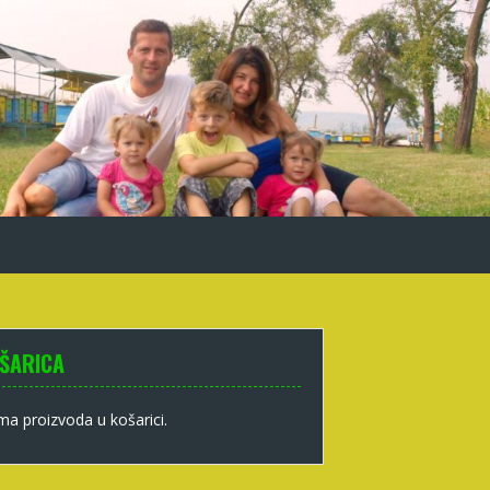
ŠARICA
a proizvoda u košarici.