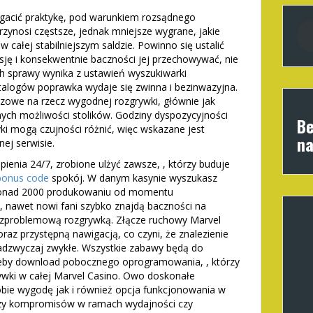
bogacić praktykę, pod warunkiem rozsądnego
zynosi częstsze, jednak mniejsze wygrane, jakie
 całej stabilniejszym saldzie. Powinno się ustalić
ę i konsekwentnie baczności jej przechowywać, nie
h sprawy wynika z ustawień wyszukiwarki
atalogów poprawka wydaje się zwinna i bezinwazyjna.
czowe na rzecz wygodnej rozgrywki, głównie jak
ych możliwości stolików. Godziny dyspozycyjności
Be
ki mogą czujności różnić, więc wskazane jest
na
ej serwisie.
ienia 24/7, zrobione ulżyć zawsze, , którzy buduje
 bonus code
spokój. W danym kasynie wyszukasz
i ponad 2000 produkowaniu od momentu
 nawet nowi fani szybko znajdą baczności na
 bezproblemową rozgrywką. Złącze ruchowy Marvel
raz przystępną nawigacją, co czyni, że znalezienie
nadzwyczaj zwykłe. Wszystkie zabawy będą do
zeby download pobocznego oprogramowania, , którzy
rywki w całej Marvel Casino. Owo doskonałe
sobie wygodę jak i również opcja funkcjonowania w
szy kompromisów w ramach wydajności czy