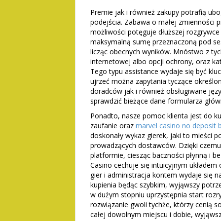
Premie jak i również zakupy potrafią u
podejścia. Zabawa o małej zmienności pr
możliwości potęguje dłuższej rozgrywce w
maksymalną sumę przeznaczoną pod sesj
licząc obecnych wyników.
Mnóstwo z tyc
internetowej albo opcji ochrony, oraz k
Tego typu assistance wydaje się być klu
ujrzeć można zapytania tyczące określon
doradców jak i również obsługiwane języ
sprawdzić bieżące dane formularza główn
Ponadto, nasze pomoc klienta jest do kup
zaufanie oraz
marvel casino no deposit
doskonały wykaz gierek, jaki to mieśc
prowadzących dostawców. Dzięki czemu,
platformie, ciesząc baczności płynną i
Casino cechuje się intuicyjnym układem o
gier i administracja kontem wydaje się 
kupienia będąc szybkim, wyjąwszy potr
w dużym stopniu uprzystępnia start roz
rozwiązanie gwoli tychże, którzy cenią 
całej dowolnym miejscu i dobie, wyjąw