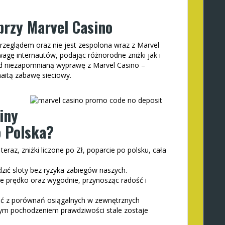
przy Marvel Casino
rzeglądem oraz nie jest zespolona wraz z Marvel
agę internautów, podając różnorodne zniżki jak i
od niezapomnianą wyprawę z Marvel Casino –
aitą zabawę sieciowy.
iny
o Polska?
eraz, zniżki liczone po Zł, poparcie po polsku, cała
ć sloty bez ryzyka zabiegów naszych.
 prędko oraz wygodnie, przynosząc radość i
ć z porównań osiągalnych w zewnętrznych
zym pochodzeniem prawdziwości stale zostaje