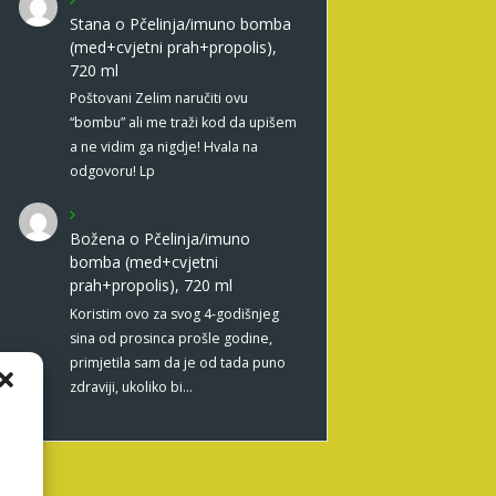
Stana
o
Pčelinja/imuno bomba
(med+cvjetni prah+propolis),
720 ml
Poštovani Zelim naručiti ovu
“bombu” ali me traži kod da upišem
a ne vidim ga nigdje! Hvala na
odgovoru! Lp
Božena
o
Pčelinja/imuno
bomba (med+cvjetni
prah+propolis), 720 ml
Koristim ovo za svog 4-godišnjeg
sina od prosinca prošle godine,
primjetila sam da je od tada puno
zdraviji, ukoliko bi…