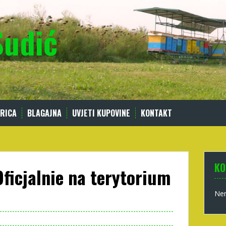
Sudić
RICA
BLAGAJNA
UVJETI KUPOVINE
KONTAKT
KO
ficjalnie na terytorium
Nem