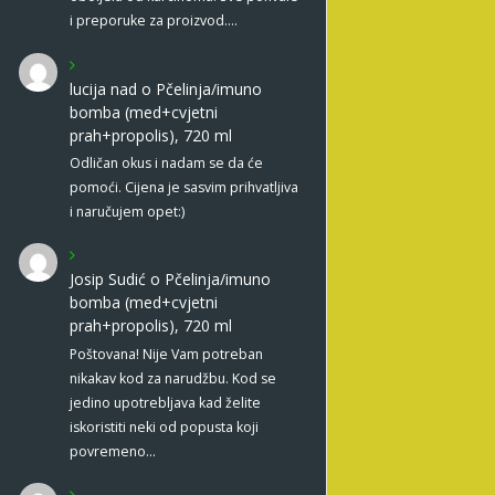
i preporuke za proizvod.…
lucija nad
o
Pčelinja/imuno
bomba (med+cvjetni
prah+propolis), 720 ml
Odličan okus i nadam se da će
pomoći. Cijena je sasvim prihvatljiva
i naručujem opet:)
Josip Sudić
o
Pčelinja/imuno
bomba (med+cvjetni
prah+propolis), 720 ml
Poštovana! Nije Vam potreban
nikakav kod za narudžbu. Kod se
jedino upotrebljava kad želite
iskoristiti neki od popusta koji
povremeno…