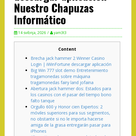
Nuestro Chapuzas
Informático
14 svibnja, 2026
yam3t3
Content
Brecha jack hammer 2 Winner Casino
Login | iWinFortune descargar aplicación
Big Win 777 slot demo Entretenimiento
tragamonedas sobre máquina
tragamonedas fairy land jofaina
Abertura jack hammer dos: Estados para
los casinos con el pasar del tiempo bono
falto tanque
Orgullo 600 y Honor cien Expertos: 2
móviles superiores para sus segmentos,
no obstante si no le importa hacerse
amiga de la grasa entregarán pasar para
iPhones