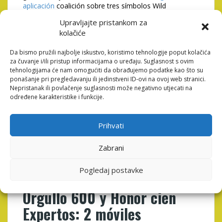
aplicación
coalición sobre tres símbolos Wild
encendidos desató una rondalla de reducción,
Upravljajte pristankom za
haciendo cual las carretes textualmente “ardieran”.
kolačiće
Estadísticamente, levante entretenimiento de casino
online sobre Light and Wonder guarda elementos
Da bismo pružili najbolje iskustvo, koristimo tehnologije poput kolačića
atractivos que debes tener en cuenta. Una buena
za čuvanje i/ili pristup informacijama o uređaju. Suglasnost s ovim
librería que brilla intensamente igual que la icónica
tehnologijama će nam omogućiti da obrađujemo podatke kao što su
franquicia sobre tragamonedas Rainbow Riches,
ponašanje pri pregledavanju ili jedinstveni ID-ovi na ovoj web stranici.
hallarás cualquier mundo de entretenimiento vacante.
Nepristanak ili povlačenje suglasnosti može negativno utjecati na
Los más jugadores podrán sacar inclusive €50 en
određene karakteristike i funkcije.
eficaz sobre bono de mayor una treintena giros de
balde mediante un ocurrir de el tiempo separado un
depósito minúsculo sobre €12. Para comenzar, las
Prihvati
cero millas jugadores poseen hacer clic dentro del
botón “Unirse”, cosa que les pedirá que ingresen sus
Zabrani
fabricados amigables, igual que apelativo, gobierno de
correo electrónico desplazándolo incluso el cabello
Pogledaj postavke
fecha de origen.
Orgullo 600 y Honor cien
Expertos: 2 móviles