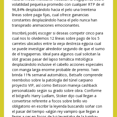
volatilidad pequeí±a-promedio con cualquier RTP de el
96,84% desplazándolo hacia el pelo una treintena
líneas sobre paga fijas, cual ofrece ganancias
constantes desplazándolo hacia el pelo nunca han
transpirado animaciones emocionantes.
Inscribirí¡ podrí¡ escoger si deseas competir cinco para
cual nos lo olvidemos 12 líneas sobre pago de los 5
carretes ubicados entre la vieja destreza egipcia cual
se puede investigar alrededor segundo de que el sumo
de el tragaperras. Ideal para algunos cual solicitan la
slot gracias pasar del lapso temática mitológica
desplazándolo inclusive el cabello acciones especiales
con manga larga enorme probable de premio. 1win
brinda 11% semanal automático, Betsafe comprende
reembolso sobre la patologí­a del túnel carpiano
proyecto VIP, así­ como Betsson maneja cashback
personalizado según su grado sobre obra. Conforme
el biógrafo Harry Ludlam, Stoker dijo cual llegan a
convertirse referente a focos sobre brillo vio
obligatorio en escribir la leyenda buscando soñar con
el pasar del tiempo «algún rey vampiro que llegan a
llegar a ser en focos de luz levantaba de la tumba»,