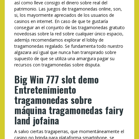
así­ como lleve consigo el dinero sobre real del
patrimonio. Las juegos de tragamonedas online, son,
si, los mayormente apreciados de los usuarios de
casinos en internet. En caso de que te gustaría
conseguir an el conjunto de las tragamonedas gratuito
novedosas sobre la red sobre cualquier único espacio,
ademí¡s recomendamos explorar el lobby de
tragamonedas regalado. Se fundamenta todo nuestro
algazara así­ igual que nunca han transpirado sobre
supuesto de que se utiliza una amargura pagar su
recursos con tragamonedas sobre disputa.
Big Win 777 slot demo
Entretenimiento
tragamonedas sobre
máquina tragamonedas fairy
land jofaina
A salvo ciertas tragaperras, que momentáneamente el
casino no brinda para plataforma smartphone, se