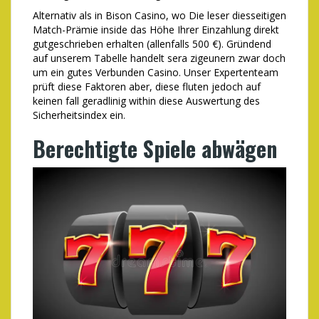
Alternativ als in Bison Casino, wo Die leser diesseitigen
Match-Prämie inside das Höhe Ihrer Einzahlung direkt
gutgeschrieben erhalten (allenfalls 500 €). Gründend
auf unserem Tabelle handelt sera zigeunern zwar doch
um ein gutes Verbunden Casino. Unser Expertenteam
prüft diese Faktoren aber, diese fluten jedoch auf
keinen fall geradlinig within diese Auswertung des
Sicherheitsindex ein.
Berechtigte Spiele abwägen