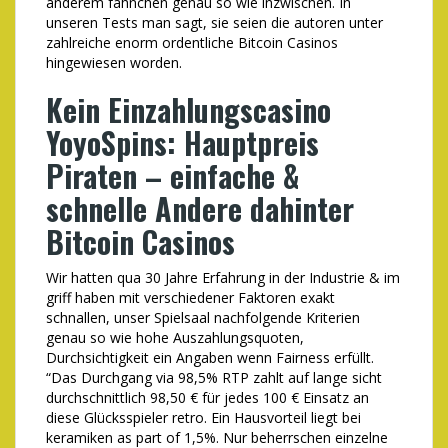
anderem fähnchen genau so wie inzwischen.
In
unseren Tests man sagt, sie seien die autoren unter
zahlreiche enorm ordentliche Bitcoin Casinos
hingewiesen worden.
Kein Einzahlungscasino
YoyoSpins: Hauptpreis
Piraten – einfache &
schnelle Andere dahinter
Bitcoin Casinos
Wir hatten qua 30 Jahre Erfahrung in der Industrie & im
griff haben mit verschiedener Faktoren exakt
schnallen, unser Spielsaal nachfolgende Kriterien
genau so wie hohe Auszahlungsquoten,
Durchsichtigkeit ein Angaben wenn Fairness erfüllt.
“Das Durchgang via 98,5% RTP zahlt auf lange sicht
durchschnittlich 98,50 € für jedes 100 € Einsatz an
diese Glücksspieler retro. Ein Hausvorteil liegt bei
keramiken as part of 1,5%. Nur beherrschen einzelne