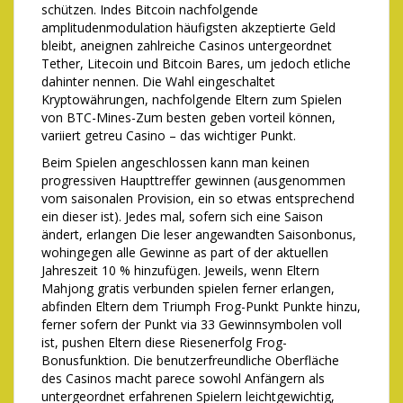
schützen. Indes Bitcoin nachfolgende
amplitudenmodulation häufigsten akzeptierte Geld
bleibt, aneignen zahlreiche Casinos untergeordnet
Tether, Litecoin und Bitcoin Bares, um jedoch etliche
dahinter nennen. Die Wahl eingeschaltet
Kryptowährungen, nachfolgende Eltern zum Spielen
von BTC-Mines-Zum besten geben vorteil können,
variiert getreu Casino – das wichtiger Punkt.
Beim Spielen angeschlossen kann man keinen
progressiven Haupttreffer gewinnen (ausgenommen
vom saisonalen Provision, ein so etwas entsprechend
ein dieser ist). Jedes mal, sofern sich eine Saison
ändert, erlangen Die leser angewandten Saisonbonus,
wohingegen alle Gewinne as part of der aktuellen
Jahreszeit 10 % hinzufügen. Jeweils, wenn Eltern
Mahjong gratis verbunden spielen ferner erlangen,
abfinden Eltern dem Triumph Frog-Punkt Punkte hinzu,
ferner sofern der Punkt via 33 Gewinnsymbolen voll
ist, pushen Eltern diese Riesenerfolg Frog-
Bonusfunktion. Die benutzerfreundliche Oberfläche
des Casinos macht parece sowohl Anfängern als
untergeordnet erfahrenen Spielern leichtgewichtig,