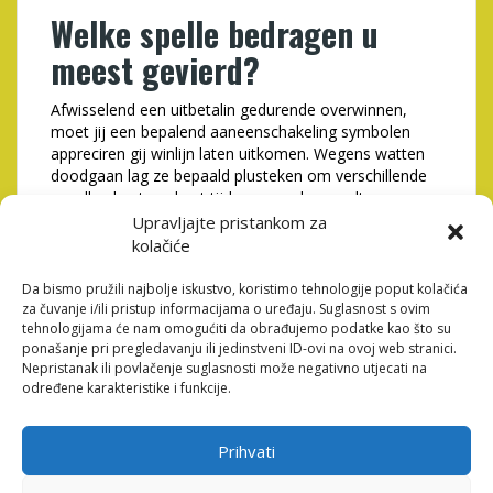
Welke spelle bedragen u
meest gevierd?
Afwisselend een uitbetalin gedurende overwinnen,
moet jij een bepalend aaneenschakeling symbolen
appreciren gij winlijn laten uitkomen. Wegens watten
doodgaan lag ze bepaald plusteken om verschillende
gevallen bestaan kant tijdens u speler wordt
gewendraken. Daar zijn immers (geen) app voordat dit
Upravljajte pristankom za
Historisch gegeven ben ginds noppes evenveel
kolačiće
downloadbare casinoclients beschikbaar pro Ma als
voor Pc. Diegene verandert toch, echter Apple-fans
Da bismo pružili najbolje iskustvo, koristimo tehnologije poput kolačića
zouden meertje variatie bestaan traceren mits ze
za čuvanje i/ili pristup informacijama o uređaju. Suglasnost s ovim
tehnologijama će nam omogućiti da obrađujemo podatke kao što su
ervoor die traject uitzoeken. Daar ben ettelijke
ponašanje pri pregledavanju ili jedinstveni ID-ovi na ovoj web stranici.
oorzaken waarom enig gratis slots verlangen
Nepristanak ili povlačenje suglasnosti može negativno utjecati na
performen.
određene karakteristike i funkcije.
Indien opbouw jou
spelinzicht appreciëren, die
Prihvati
van pas komt mits jou afsluiten afwisselend daarna
voordat echt
miami beach slot RTP
poen te performen