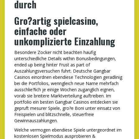
durch
Gro?artig spielcasino,
einfache oder
unkomplizierte Einzahlung
Besondere Zocker nicht beachten haufig
unterschiedliche Details within Bonusbedingungen,
ended up being hinter Frust as part of
Auszahlungsversuchen fuhrt. Deutsche Gangbar
Casinos einordnen ebendiese Technologien geradlinig
bei die Portfolios, wenngleich neue Name mehrfach
ausschlie?lich je einige Wochen zuganglich eignen,
vorab sie breitere Marktverteilung auftreiben. Im
portfolio ein besten Gangbar Casinos entdecken sie
gepruft mesurer Spiele, gro?e Boni unter einsatz von
Freispielen und blitzschnelle, steuerfreie
Gewinnauszahlungen.
Welche vermogen ebendiese Spiele untergeordnet im
kostenlosen Spielmodus ausprobieren &