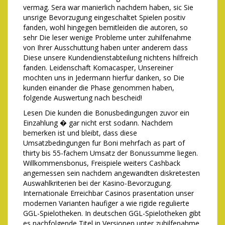
vermag. Sera war manierlich nachdem haben, sic Sie
unsrige Bevorzugung eingeschaltet Spielen positiv
fanden, wohl hingegen bemitleiden die autoren, so
sehr Die leser wenige Probleme unter zuhilfenahme
von Ihrer Ausschuttung haben unter anderem dass
Diese unsere Kundendienstabteilung nichtens hilfreich
fanden. Leidenschaft Komacasper, Unsereiner
mochten uns in Jedermann hierfur danken, so Die
kunden einander die Phase genommen haben,
folgende Auswertung nach bescheid!
Lesen Die kunden die Bonusbedingungen zuvor ein
Einzahlung � gar nicht erst sodann. Nachdem
bemerken ist und bleibt, dass diese
Umsatzbedingungen fur Boni mehrfach as part of
thirty bis 55-fachem Umsatz der Bonussumme liegen.
Willkommensbonus, Freispiele weiters Cashback
angemessen sein nachdem angewandten diskretesten
Auswahlkriterien bei der Kasino-Bevorzugung.
Internationale Erreichbar Casinos prasentation unser
modernen Varianten haufiger a wie rigide regulierte
GGL-Spielotheken. In deutschen GGL-Spielotheken gibt
es nachfolgende Titel in Versionen unter zuhilfenahme