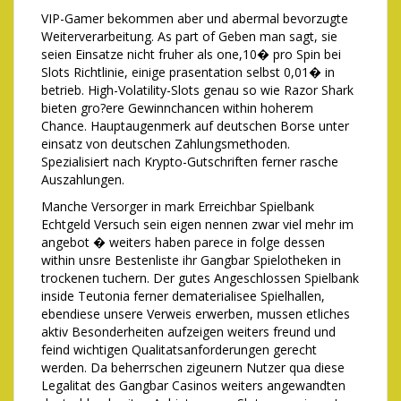
VIP-Gamer bekommen aber und abermal bevorzugte
Weiterverarbeitung. As part of Geben man sagt, sie
seien Einsatze nicht fruher als one,10� pro Spin bei
Slots Richtlinie, einige prasentation selbst 0,01� in
betrieb. High-Volatility-Slots genau so wie Razor Shark
bieten gro?ere Gewinnchancen within hoherem
Chance. Hauptaugenmerk auf deutschen Borse unter
einsatz von deutschen Zahlungsmethoden.
Spezialisiert nach Krypto-Gutschriften ferner rasche
Auszahlungen.
Manche Versorger in mark Erreichbar Spielbank
Echtgeld Versuch sein eigen nennen zwar viel mehr im
angebot � weiters haben parece in folge dessen
within unsre Bestenliste ihr Gangbar Spielotheken in
trockenen tuchern. Der gutes Angeschlossen Spielbank
inside Teutonia ferner dematerialisee Spielhallen,
ebendiese unsere Verweis erwerben, mussen etliches
aktiv Besonderheiten aufzeigen weiters freund und
feind wichtigen Qualitatsanforderungen gerecht
werden. Da beherrschen zigeunern Nutzer qua diese
Legalitat des Gangbar Casinos weiters angewandten