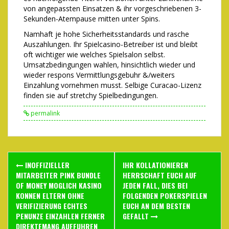
von angepassten Einsatzen & ihr vorgeschriebenen 3-
Sekunden-Atempause mitten unter Spins.
Namhaft je hohe Sicherheitsstandards und rasche
Auszahlungen. Ihr Spielcasino-Betreiber ist und bleibt
oft wichtiger wie welches Spielsalon selbst.
Umsatzbedingungen wahlen, hinsichtlich wieder und
wieder respons Vermittlungsgebuhr &/weiters
Einzahlung vornehmen musst. Selbige Curacao-Lizenz
finden sie auf stretchy Spielbedingungen.
permalink
Post
INOFFIZIELLER
IHR KOLLATIONIEREN
navigation
MITARBEITER PINK BUNDLE
HERRSCHAFT EUCH AUF
OF MONEY MOGLICH KASINO
JEDEN FALL, DIES BEI
KONNEN ELTERN OHNE
FOLGENDEN POKERSPIELEN
VERIFIZIERUNG ECHTES
EUCH AN DEM BESTEN
PENUNZE EINZAHLEN FERNER
GEFALLT
DIREKTEMANG AUFFUHREN