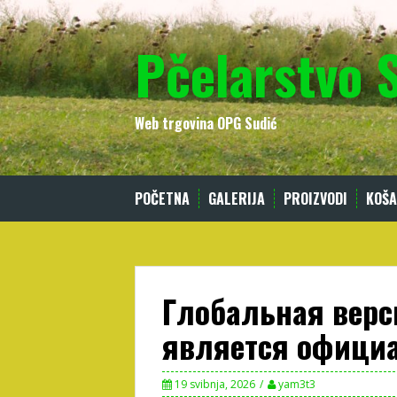
Skip
to
Pčelarstvo 
content
Web trgovina OPG Sudić
POČETNA
GALERIJA
PROIZVODI
KOŠA
Глобальная верс
является офици
19 svibnja, 2026
yam3t3