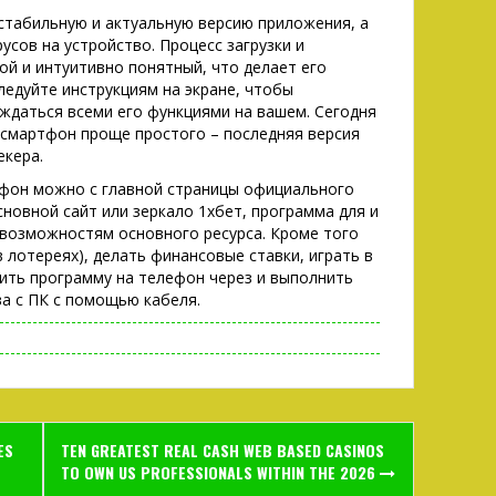
стабильную и актуальную версию приложения, а
усов на устройство. Процесс загрузки и
той и интуитивно понятный, что делает его
ледуйте инструкциям на экране, чтобы
ждаться всеми его функциями на вашем. Сегодня
 смартфон проще простого – последняя версия
екера.
йфон можно с главной страницы официального
сновной сайт или зеркало 1хбет, программа для и
 возможностям основного ресурса. Кроме того
 лотереях), делать финансовые ставки, играть в
зить программу на телефон через и выполнить
а с ПК с помощью кабеля.
ES
TEN GREATEST REAL CASH WEB BASED CASINOS
TO OWN US PROFESSIONALS WITHIN THE 2026