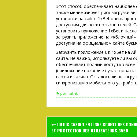
Этот способ обеспечивает наиболее 
также минимизирует риск загрузки вир
установки на сайте 1xBet очень прос
доступным для всех пользователей. С
установить приложение 1xBet и насла
загрузить приложение на «яблочный»
доступна на официальном сайте букм
Загрузить приложение БК 1xБет на А
сайта. Не важно, используете ли вы о
обеспечивает полный доступ ко всем
(приложение позволяет участвовать в
слоты и казино. Осталось лишь загру
синхронизацию мобильного устройств
permalink
Post
JULIUS CASINO EN LIGNE SCURIT DES DONN
navigation
ET PROTECTION DES UTILISATEURS.3550