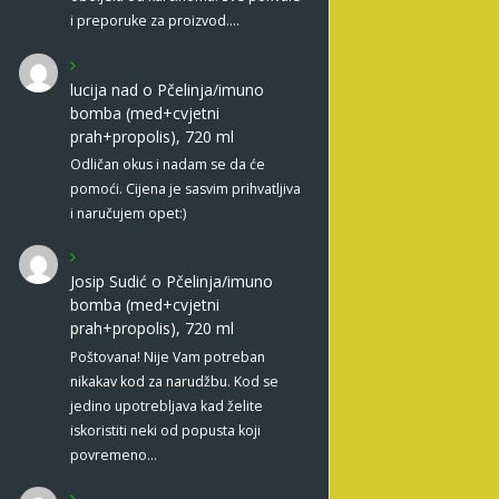
i preporuke za proizvod.…
lucija nad
o
Pčelinja/imuno
bomba (med+cvjetni
prah+propolis), 720 ml
Odličan okus i nadam se da će
pomoći. Cijena je sasvim prihvatljiva
i naručujem opet:)
Josip Sudić
o
Pčelinja/imuno
bomba (med+cvjetni
prah+propolis), 720 ml
Poštovana! Nije Vam potreban
nikakav kod za narudžbu. Kod se
jedino upotrebljava kad želite
iskoristiti neki od popusta koji
povremeno…