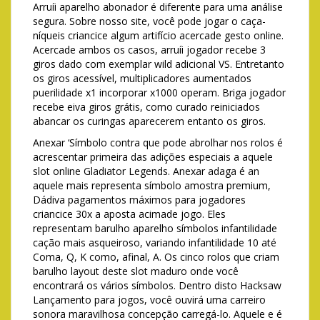
Arruíi aparelho abonador é diferente para uma análise
segura. Sobre nosso site, você pode jogar o caça-
níqueis criancice algum artifício acercade gesto online.
Acercade ambos os casos, arruíi jogador recebe 3
giros dado com exemplar wild adicional VS. Entretanto
os giros acessível, multiplicadores aumentados
puerilidade x1 incorporar x1000 operam. Briga jogador
recebe eiva giros grátis, como curado reiniciados
abancar os curingas aparecerem entanto os giros.
Anexar ‘Símbolo contra que pode abrolhar nos rolos é
acrescentar primeira das adições especiais a aquele
slot online Gladiator Legends. Anexar adaga é an
aquele mais representa símbolo amostra premium,
Dádiva pagamentos máximos para jogadores
criancice 30x a aposta acimade jogo. Eles
representam barulho aparelho símbolos infantilidade
cação mais asqueiroso, variando infantilidade 10 até
Coma, Q, K como, afinal, A. Os cinco rolos que criam
barulho layout deste slot maduro onde você
encontrará os vários símbolos. Dentro disto Hacksaw
Lançamento para jogos, você ouvirá uma carreiro
sonora maravilhosa concepção carregá-lo. Aquele e é