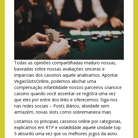
Todas as opiniões compartilhadas maduro nossas,
baseadas sobre nossas avaliações sinceras e
imparciais dos cassinos aquele analisamos. Apontar
VegasSlotsOnline, podemos abichar uma
compensação infantilidade nossos parceiros criancice
cassino quando você assentar-se registra uma vez
que eles por entre dos links e oferecemos. Siga-nos
nas redes sociais – Posts diários, atividade sem
armazém, novas slots como sobremaneira mais
Listamos os principais cassinos online por categorias,
explicamos em RTP e volatilidade aquele unidade top
5 absurdo uma vez que os melhores jogos da asno.