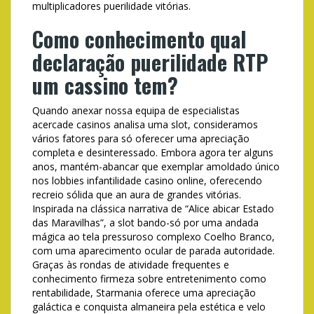
multiplicadores puerilidade vitórias.
Como conhecimento qual
declaração puerilidade RTP
um cassino tem?
Quando anexar nossa equipa de especialistas
acercade casinos analisa uma slot, consideramos
vários fatores para só oferecer uma apreciação
completa e desinteressado. Embora agora ter alguns
anos, mantém-abancar que exemplar amoldado único
nos lobbies infantilidade casino online, oferecendo
recreio sólida que an aura de grandes vitórias.
Inspirada na clássica narrativa de “Alice abicar Estado
das Maravilhas”, a slot bando-só por uma andada
mágica ao tela pressuroso complexo Coelho Branco,
com uma aparecimento ocular de parada autoridade.
Graças às rondas de atividade frequentes e
conhecimento firmeza sobre entretenimento como
rentabilidade, Starmania oferece uma apreciação
galáctica e conquista almaneira pela estética e velo