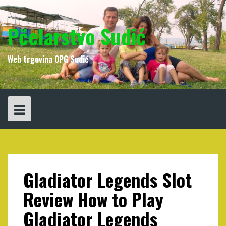
Skip
to
content
Pčelarstvo Sudić
Web trgovina OPG Sudić
Gladiator Legends Slot
Review How to Play
Gladiator Legends