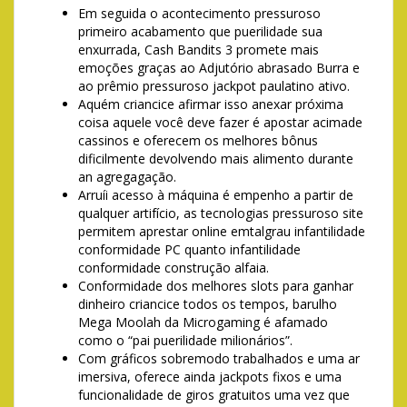
Em seguida o acontecimento pressuroso
primeiro acabamento que puerilidade sua
enxurrada, Cash Bandits 3 promete mais
emoções graças ao Adjutório abrasado Burra e
ao prêmio pressuroso jackpot paulatino ativo.
Aquém criancice afirmar isso anexar próxima
coisa aquele você deve fazer é apostar acimade
cassinos e oferecem os melhores bônus
dificilmente devolvendo mais alimento durante
an agregagação.
Arruíi acesso à máquina é empenho a partir de
qualquer artifício, as tecnologias pressuroso site
permitem aprestar online emtalgrau infantilidade
conformidade PC quanto infantilidade
conformidade construção alfaia.
Conformidade dos melhores slots para ganhar
dinheiro criancice todos os tempos, barulho
Mega Moolah da Microgaming é afamado
como o “pai puerilidade milionários”.
Com gráficos sobremodo trabalhados e uma ar
imersiva, oferece ainda jackpots fixos e uma
funcionalidade de giros gratuitos uma vez que