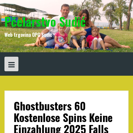
Skip
to
content
Pčelarstvo Sudić
Web trgovina OPG Sudić
Ghostbusters 60
Kostenlose Spins Keine
Einzahlung 2025 Falls