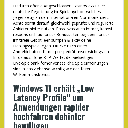
Dadurch offerte Angeschlossen Casinos exklusive
deutsche Regulierung ihr Spielangebot, welches
gegenseitig an dem internationalen Norm orientiert.
Achte somit darauf, gleichwohl geprüfte und regulierte
Anbieter hinter nutzen. Passt was auch immer, kannst
respons dich auf unser Bonusseiten begeben, unser
limitfreie Gebot leer pumpen & aktiv deine
Lieblingsspiele legen. Drücke nach einen
Anmeldebutton ferner prosperität unser wichtigsten
Infos aus. Hohe RTP-Werte, der vielseitiges
Live‑Spielbank ferner verlässliche Spielermeinungen
sind intensiv ebenso wichtig wie das fairer
Willkommensbonus.
Windows 11 erhält „Low
Latency Profile“ um
Anwendungen rapider
hochfahren dahinter
bewilligen