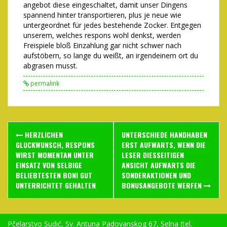
angebot diese eingeschaltet, damit unser Dingens
spannend hinter transportieren, plus je neue wie
untergeordnet für jedes bestehende Zocker. Entgegen
unserem, welches respons wohl denkst, werden
Freispiele bloß Einzahlung gar nicht schwer nach
aufstöbern, so lange du weißt, an irgendeinem ort du
abgrasen musst.
permalink
Post
HERZLICHEN
UNTERSCHIEDE HANDHABEN
navigation
GLUCKWUNSCH, RESPONS
ERST AUFWARTS, WENN DIE
WIRST MOMENTAN UNTER
LESER DIESSEITIGEN
EINSATZ VON SELBIGE
ANSICHT AUFWARTS DIE
BELIEBTESTEN BONI GUT
SONDERAKTIONEN UND
UNTERRICHTET GEHALTEN
BONUSANGEBOTE WERFEN
Pčelarstvo Sudić, Sv. Antuna Padovanskog 67, Selna (tel.