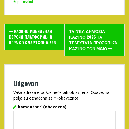
permalink
Post
КАЗИНО МОБИЛЬНАЯ
ΤΑ ΝΈΑ ΔΗΜΌΣΙΑ
navigation
ВЕРСИЯ ПЛАТФОРМЫ И
ΚΑΖΊΝΟ 2026 ΤΑ
ИГРА СО СМАРТФОНА.788
ΤΕΛΕΥΤΑΊΑ ΠΡΟΣΩΠΙΚΆ
ΚΑΖΊΝΟ ΤΟΝ ΜΆΙΟ
Odgovori
Vaša adresa e-pošte neće biti objavljena.
Obavezna
polja su označena sa
* (obavezno)
Komentar
* (obavezno)