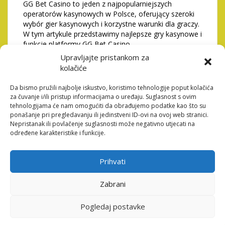
GG Bet Casino to jeden z najpopularniejszych
operatorów kasynowych w Polsce, oferujący szeroki
wybór gier kasynowych i korzystne warunki dla graczy.
W tym artykule przedstawimy najlepsze gry kasynowe i
funkcje platformy GG Bet Casino.
Upravljajte pristankom za
Najlepsze gry kasynowe na GG Bet
kolačiće
Casino
Da bismo pružili najbolje iskustvo, koristimo tehnologije poput kolačića
GG Bet Casino oferuje ponad 1 000 gier kasynowych,
za čuvanje i/ili pristup informacijama o uređaju. Suglasnost s ovim
w tym popularne tytuły takie jak Book of Ra, Starburst,
tehnologijama će nam omogućiti da obrađujemo podatke kao što su
ponašanje pri pregledavanju ili jedinstveni ID-ovi na ovoj web stranici.
Gonzo’s Quest i wiele innych. Gracze mogą wybrać
Nepristanak ili povlačenje suglasnosti može negativno utjecati na
między gierami slotowymi, ruletkami, karciankami, a
određene karakteristike i funkcije.
także gierami hazardowymi.
Book of Ra
Starburst
Prihvati
Gonzo’s Quest
Wild Water
Zabrani
Jackpot 6000
GG Bet Casino regularnie dodaje nowe gry do
Pogledaj postavke
swojego asortymentu, aby zapewnić swoim graczom