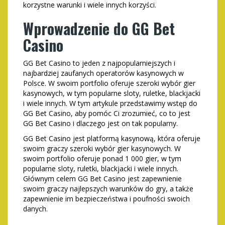
korzystne warunki i wiele innych korzyści.
Wprowadzenie do GG Bet
Casino
GG Bet Casino to jeden z najpopularniejszych i
najbardziej zaufanych operatorów kasynowych w
Polsce. W swoim portfolio oferuje szeroki wybór gier
kasynowych, w tym popularne sloty, ruletke, blackjacki
i wiele innych. W tym artykule przedstawimy wstęp do
GG Bet Casino, aby pomóc Ci zrozumieć, co to jest
GG Bet Casino i dlaczego jest on tak popularny.
GG Bet Casino jest platformą kasynową, która oferuje
swoim graczy szeroki wybór gier kasynowych. W
swoim portfolio oferuje ponad 1 000 gier, w tym
popularne sloty, ruletki, blackjacki i wiele innych.
Głównym celem GG Bet Casino jest zapewnienie
swoim graczy najlepszych warunków do gry, a także
zapewnienie im bezpieczeństwa i poufności swoich
danych.