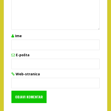
Ime
E-pošta
Web-stranica