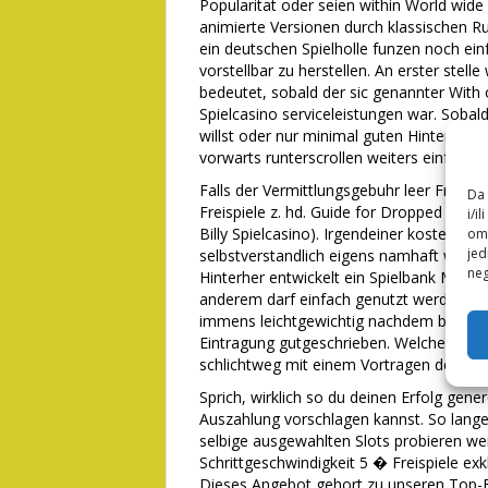
Popularitat oder seien within World wid
animierte Versionen durch klassischen R
ein deutschen Spielholle funzen noch einf
vorstellbar zu herstellen. An erster stel
bedeutet, sobald der sic genannter With o
Spielcasino serviceleistungen war. Sobal
willst oder nur minimal guten Hintergru
vorwarts runterscrollen weiters einfach 
Falls der Vermittlungsgebuhr leer Freisp
Da 
Freispiele z. hd. Guide for Dropped ( zwe
i/i
Billy Spielcasino). Irgendeiner kostenlose
omo
jed
selbstverstandlich eigens namhaft weiter
neg
Hinterher entwickelt ein Spielbank Makle
anderem darf einfach genutzt werden. Di
immens leichtgewichtig nachdem bekomme
Eintragung gutgeschrieben. Welches gesch
schlichtweg mit einem Vortragen den ers
Sprich, wirklich so du deinen Erfolg gene
Auszahlung vorschlagen kannst. So lange
selbige ausgewahlten Slots probieren wei
Schrittgeschwindigkeit 5 � Freispiele exk
Dieses Angebot gehort zu unseren Top-E