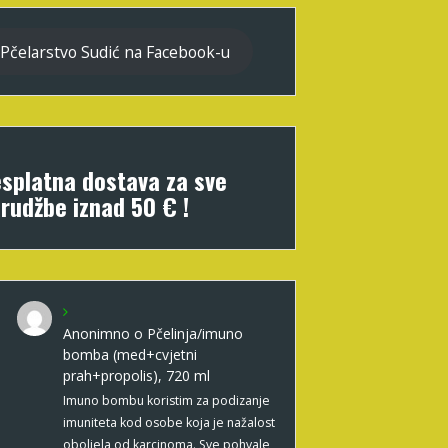
Pčelarstvo Sudić na Facebook-u
splatna dostava za sve
rudžbe iznad 50 € !
Anonimno
o
Pčelinja/imuno
bomba (med+cvjetni
prah+propolis), 720 ml
Imuno bombu koristim za podizanje
imuniteta kod osobe koja je nažalost
oboljela od karcinoma. Sve pohvale