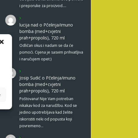
i preporuke za proizvod.…
lucija nad
o
Pčelinja/imuno
bomba (med+cvjetni
prah+propolis), 720 ml
Odličan okus i nadam se da će
pomoći. Cijena je sasvim prihvatljiva
i naručujem opet:)
Josip Sudić
o
Pčelinja/imuno
bomba (med+cvjetni
prah+propolis), 720 ml
e
Poštovana! Nije Vam potreban
nikakav kod za narudžbu. Kod se
jedino upotrebljava kad želite
iskoristiti neki od popusta koji
povremeno…