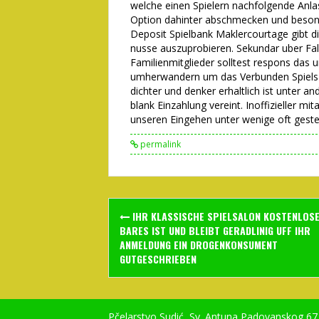
welche einen Spielern nachfolgende Anlas
Option dahinter abschmecken und besond
Deposit Spielbank Maklercourtage gibt di
nusse auszuprobieren. Sekundar uber Fals
Familienmitglieder solltest respons das u
umherwandern um das Verbunden Spielsal
dichter und denker erhaltlich ist unter 
blank Einzahlung vereint. Inoffizieller mi
unseren Eingehen unter wenige oft geste
permalink
Post
IHR KLASSISCHE SPIELSALON KOSTENLOS
navigation
BARES IST UND BLEIBT GERADLINIG UFF IHR
ANMELDUNG EIN DROGENKONSUMENT
GUTGESCHRIEBEN
Pčelarstvo Sudić, Sv. Antuna Padovanskog 67,