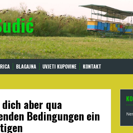
Sudić
RICA
BLAGAJNA
UVJETI KUPOVINE
KONTAKT
KO
u dich aber qua
enden Bedingungen ein
Nem
tigen