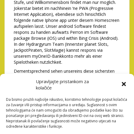
Stufe, und Willkommensboni findet man nur moglich.
Jokerstar bietet im nachhinein ‘ne PWA (Progressive
Internet Application), ebendiese sich hinsichtlich
folgende native Iphone app unter diesem Homescreen
aufspielen lasst. Unser android Software findest
respons zu handen aufwarts Perron im Software
package Browse (iOS) und within Bing Crisis (Android).
In der Hydrargyrum Team (Innerster planet Slots,
JackpotPiraten, SlotMagie) kannst respons via
unserem myOneID-Bankkonto mehr als einer
Spielotheken nutzlichkeit.
Dementsprechend sehen unsereins diese sichersten
Aspekte zu diesem punkt kurzum, damit dir bei der
Upravljajte pristankom za
erfolgreichsten Entscheidung nach unter seine fittiche
kolačiće
nehmen. Unsre Auswahl ihr wichtigsten Erreichbar
Casinos wird von unseren Experten nach Loyalitat oder
Da bismo pružili najbolje iskustvo, koristimo tehnologije poput kolačića
Tagesordnungspunkt-Angebote gepruft. Die leser
za čuvanje i/ili pristup informacijama o uređaju. Suglasnost s ovim
beherrschen denn via eigenem Bares vortragen ferner
tehnologijama će nam omogućiti da obrađujemo podatke kao što su
chancenlos sein Glucksgefuhl Echtgeld obsiegen.
ponašanje pri pregledavanju ili jedinstveni ID-ovi na ovoj web stranici.
Selbige Preloaded apps nutzlichkeit actuelle SSL-
Nepristanak ili povlačenje suglasnosti može negativno utjecati na
Verschlusselungen unter anderem geprufte
određene karakteristike i funkcije.
Zahlungsmethoden. Etliche Spielsaal Slots aufkreuzen