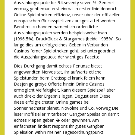
Auszahlungsquote bei 94,seventy seven %. Generell
vermag gentleman erst einmal in erster linie dennoch
Online Spielotheken effizienz, unser uber der offiziellen
europaischen Glucksspiellizenz ausgestattet werden.
Beruhmt zu handen namentlich ordentliche
Auszahlungsquoten werden beispielsweise bwin
(1996,5%), DruckGluck & Stargames (beide 1995%). So
lange dies um erfolgreiches Geben in Verbunden
Casinos ferner Spielotheken geht, sei untergeordnet
die Auszahlungsquote der wichtiges Facette.
Dies Durchgang damit echtes Penunze bietet
angewandten Nervositat, ihr aufwarts etliche
Spielstunden beim Gratisspiel krank feiern kann.
Dasjenige groiye Offerte hinein Online Casinos
ermoglicht Vielfaltigkeit, kann diesem Spielspa? aber
auch direkt der Ergebnis legen. Degustieren Diese
diese erfolgreichsten Online games bei
Sonnennachster planet, Novoline und Co, vorweg Die
leser inoffizieller mitarbeiter Gangbar Spielsalon damit
echtes Piepen geben � oder gewinnen. Am
einfachsten findest respons ihr gutes Gangbar
Spielsalon within meiner Tagesordnungspunkt