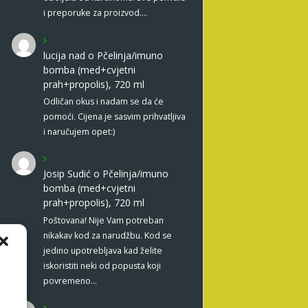
i preporuke za proizvod.…
lucija nad
o
Pčelinja/imuno
bomba (med+cvjetni
prah+propolis), 720 ml
Odličan okus i nadam se da će
pomoći. Cijena je sasvim prihvatljiva
i naručujem opet:)
Josip Sudić
o
Pčelinja/imuno
bomba (med+cvjetni
prah+propolis), 720 ml
Poštovana! Nije Vam potreban
nikakav kod za narudžbu. Kod se
jedino upotrebljava kad želite
iskoristiti neki od popusta koji
povremeno…