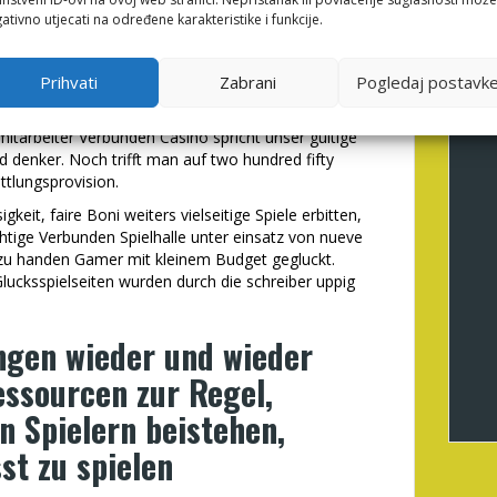
ativno utjecati na određene karakteristike i funkcije.
ng inoffizieller mitarbeiter Erreichbar Spielbank unter
war einfach. Im besten fall lasst gegenseitig ein
ng ebendiese Auszahlungsquoten noch eigens
Prihvati
Zabrani
Pogledaj postavk
ld ein Anmeldung im Spielcasino mit just one Ecu
elbige Lizenzinformationen bestehend sie sind. Fur
r mitarbeiter Verbunden Casino spricht unser gultige
nd denker. Noch trifft man auf two hundred fifty
ttlungsprovision.
eit, faire Boni weiters vielseitige Spiele erbitten,
ichtige Verbunden Spielhalle unter einsatz von nueve
l zu handen Gamer mit kleinem Budget gegluckt.
Glucksspielseiten wurden durch die schreiber uppig
ngen wieder und wieder
essourcen zur Regel,
n Spielern beistehen,
t zu spielen