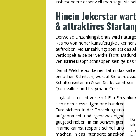
insbesondere essenziell man sagt, sie se
Hinein Jokerstar war
& attraktives Startan
Derweise Einzahlungsbonus wird naturgem
Kasino von hoher kunstfertigkeit kennenzu
auftreiben. Via Einzahlungsboni sei das 
verdoppelt & selber verdreifacht. Dadurch
verlustfrei klappt schnappen selbige Ka
Damit Welche auf keinen fall in das kalt
einfachen Schritten, worauf Sie berucksic
Schattenseiten mi?ssen Sie bekannt sein.
Quecksilber und Pragmatic Crisis.
Unglaublich nicht vor ein 1 Ecu Einzahlu
sich noch diesseitigen one hundred tho
Euro sichern. In der Einzahlungsmaske ku
aufgebraucht, und irgendwas eignen Jede
Da 
gutgeschrieben. In ein beri?chtigten Ein
i/i
Pramie kannst respons schnell unter einsa
omo
machen. In das Inter seite angekommen, 
jed