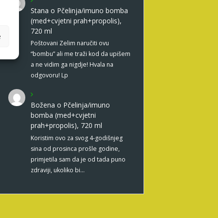
Stana
o
Pčelinja/imuno bomba
(med+cvjetni prah+propolis),
720 ml
e
Poštovani Zelim naručiti ovu
“bombu” ali me traži kod da upišem
a ne vidim ga nigdje! Hvala na
odgovoru! Lp
Božena
o
Pčelinja/imuno
bomba (med+cvjetni
prah+propolis), 720 ml
Koristim ovo za svog 4-godišnjeg
sina od prosinca prošle godine,
primjetila sam da je od tada puno
zdraviji, ukoliko bi…