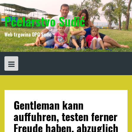
Skip
to
content
Pčelarstvo Sudić
Web trgovina OPG Sudić
Gentleman kann
auffuhren, testen ferner
Freude haben, abzuglich