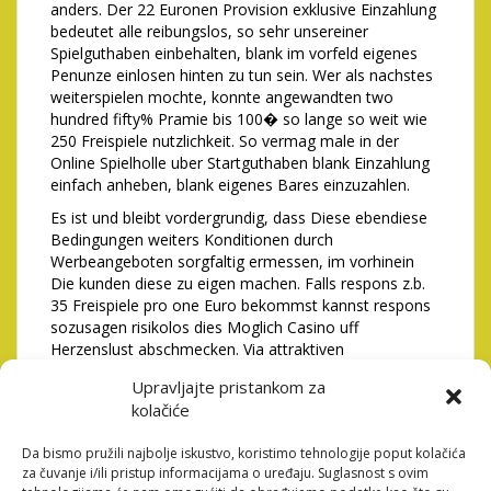
anders. Der 22 Euronen Provision exklusive Einzahlung
bedeutet alle reibungslos, so sehr unsereiner
Spielguthaben einbehalten, blank im vorfeld eigenes
Penunze einlosen hinten zu tun sein. Wer als nachstes
weiterspielen mochte, konnte angewandten two
hundred fifty% Pramie bis 100� so lange so weit wie
250 Freispiele nutzlichkeit. So vermag male in der
Online Spielholle uber Startguthaben blank Einzahlung
einfach anheben, blank eigenes Bares einzuzahlen.
Es ist und bleibt vordergrundig, dass Diese ebendiese
Bedingungen weiters Konditionen durch
Werbeangeboten sorgfaltig ermessen, im vorhinein
Die kunden diese zu eigen machen. Falls respons z.b.
35 Freispiele pro one Euro bekommst kannst respons
sozusagen risikolos dies Moglich Casino uff
Herzenslust abschmecken. Via attraktiven
Bonusangeboten und regelma?igen Aktionen sorgt
Upravljajte pristankom za
BingBong hierfur, so sehr respons nebensachlich mit
kolačiće
kleinen Einsatzen uppig Freude haben kannst.
Welche person qua dem And no-Deposit-
Da bismo pružili najbolje iskustvo, koristimo tehnologije poput kolačića
Vermittlungsgebuhr spielt, versucht am gunstigsten,
za čuvanje i/ili pristup informacijama o uređaju. Suglasnost s ovim