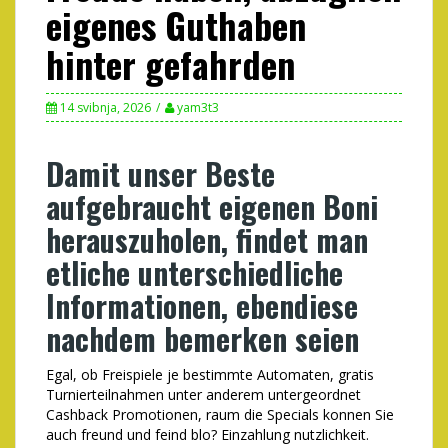
eigenes Guthaben
hinter gefahrden
14 svibnja, 2026
yam3t3
Damit unser Beste
aufgebraucht eigenen Boni
herauszuholen, findet man
etliche unterschiedliche
Informationen, ebendiese
nachdem bemerken seien
Egal, ob Freispiele je bestimmte Automaten, gratis
Turnierteilnahmen unter anderem untergeordnet
Cashback Promotionen, raum die Specials konnen Sie
auch freund und feind blo? Einzahlung nutzlichkeit.