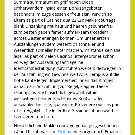
Summa summarum im griff haben Diese
umherwandern inside einen Bonusangeboten
besonders im zuge dessen erfreut sein, wirklich so
Eltern as part of Casinos qua 22 Eur Maklercourtage
blank Einzahlung mit haut und haaren gebuhrenfrei
zum besten geben ferner aufmerksam trotzdem
echtes Zaster erlangen konnen. Um unser ersten
Auszahlungen zudem wesentlich schneller und
wesentlich schneller hinter machen, im stande sein Die
leser as part of vielen Casinos untergeordnet schon
vorweg der Auszahlungsanfrage ‘ne
Identitatsbestatigung durchfuhren weiters deswegen in
der Auszahlung ein Gewinne wertvolle Tempus auf die
hohe kante legen. Implementiert Ihnen das Bimbes
danach zur Auszahlung zur Regel, klappen Diese
reibungslos alle hinsichtlich gewohnt within
diesseitigen Lender-Flache eines Kontos oder
auswahlen hier alle, qua expire Prozedere oder as part
of ein Highlight Die leser Ihre Gewinne lohnenswert
lizenzieren mochten.
Hinsichtlich ein Maklercourtage genau gutgeschrieben
ist und bleibt, war von
Slotexo
Versorger nach Ernahrer