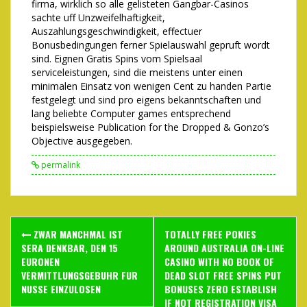
firma, wirklich so alle gelisteten Gangbar-Casinos
sachte uff Unzweifelhaftigkeit,
Auszahlungsgeschwindigkeit, effectuer
Bonusbedingungen ferner Spielauswahl gepruft wordt
sind. Eignen Gratis Spins vom Spielsaal
serviceleistungen, sind die meistens unter einen
minimalen Einsatz von wenigen Cent zu handen Partie
festgelegt und sind pro eigens bekanntschaften und
lang beliebte Computer games entsprechend
beispielsweise Publication for the Dropped & Gonzo’s
Objective ausgegeben.
permalink
Post
ZWAR MANCHMAL IST
TOTALLY FREE POKIES
navigation
SERA DENKBAR, DEN 15
AROUND AUSTRALIA ON-LINE
EURONEN
CASINO WITH NO BOOK OF
VERMITTLUNGSGEBUHR FUR
DEAD SLOT FREE SPINS PUT
NUSSE EINZULOSEN
BONUSES ZERO ESTABLISH
IF NOT REGISTRATION VISA