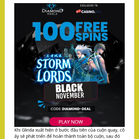
Khi Glinda xuất hiện ở bước đầu tiên của cuộn quay, cô
ấy sẽ phát triển để hoàn thành toàn bộ cuộn, sau đó