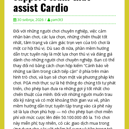
assist Cardio
30 svibnja, 2026
yam3t3
Đối với những người chơi chuyên nghiệp, việc cảm
nhận bàn chơi, các lựa chọn, những chiến thuật tốt
nhất, tâm trạng và cảm giác trọn vẹn của trò chơi là
một cơ hội thú vị. Dù sao đi nữa, phần mềm hướng
dẫn trực tuyến này là một lựa chọn thú vị và đáng giá
dành cho những người chơi chuyên nghiệp. Bạn có thể
thay đổi nó bằng cách chọn hộp kiểm “Cảnh báo về
những sai lầm trong cách tiếp cận” ở phía trên màn
hình trò chơi, và bạn sẽ chọn một vài phương pháp khi
chơi.
PGA mới thực sự là hệ thống do chúng tôi tự phát
triển, cho phép bạn đưa ra những gợi ý tốt nhất cho
chiến thuật của mình. Đối với những người muốn trau
dồi kỹ năng và có một khoảng thời gian vui vẻ, phần
mềm hướng dẫn trực tuyến tập trung vào cà phê này
sẽ là lựa chọn phù hợp — nó cho phép bạn chơi miễn
phí với mức cược lên đến 50.100.000 đô la. Trò chơi
này miễn phí; tuy nhiên, có các giao dịch mua trong
ứng dụng cho các vật phẩm bổ sung và tiền trong trò