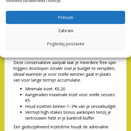
određene karakteristike i funkcije.
memorabele winstreeks.
7. Inzetstrategie voor Korte
Prihvati
Sessies
Zabrani
Spelers die genieten van korte uitbarstingen zetten
vaak hun inzet heel laag—rond €0,20 tot €1—om
Pogledaj postavke
meerdere spins binnen enkele minuten te kunnen doen
terwijl het risico beheersbaar blijft.
Deze conservatieve aanpak laat je meerdere free‑spin
triggers doorlopen zonder snel je budget te verspillen,
ideaal wanneer je voor snelle winsten gaat in plaats
van voor lange termijn accumulatie.
Minimale inzet: €0,20
Aangeraden maximale inzet voor snelle sessies:
€5
Houd inzetten binnen 1–3% van je sessiebudget.
Vermijd high‑stakes bonus aankopen tenzij je
vertrouwen hebt in je bankroll‑buffer.
Een gedisciplineerd inzetritme houdt de adrenaline