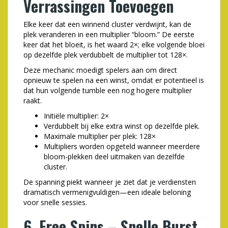
Verrassingen Toevoegen
Elke keer dat een winnend cluster verdwijnt, kan de
plek veranderen in een multiplier “bloom.” De eerste
keer dat het bloeit, is het waard 2×; elke volgende bloei
op dezelfde plek verdubbelt de multiplier tot 128×.
Deze mechanic moedigt spelers aan om direct
opnieuw te spelen na een winst, omdat er potentieel is
dat hun volgende tumble een nog hogere multiplier
raakt.
Initiële multiplier: 2×
Verdubbelt bij elke extra winst op dezelfde plek.
Maximale multiplier per plek: 128×
Multipliers worden opgeteld wanneer meerdere
bloom‑plekken deel uitmaken van dezelfde
cluster.
De spanning piekt wanneer je ziet dat je verdiensten
dramatisch vermenigvuldigen—een ideale beloning
voor snelle sessies.
6. Free Spins – Snelle Burst