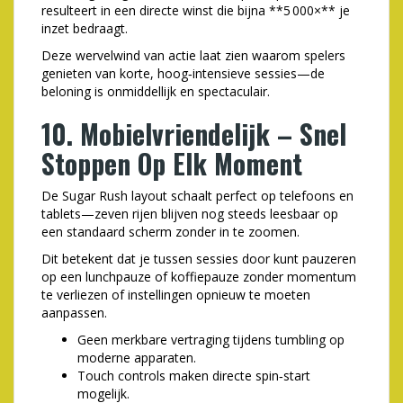
resulteert in een directe winst die bijna **5 000×** je
inzet bedraagt.
Deze wervelwind van actie laat zien waarom spelers
genieten van korte, hoog‑intensieve sessies—de
beloning is onmiddellijk en spectaculair.
10. Mobielvriendelijk – Snel
Stoppen Op Elk Moment
De Sugar Rush layout schaalt perfect op telefoons en
tablets—zeven rijen blijven nog steeds leesbaar op
een standaard scherm zonder in te zoomen.
Dit betekent dat je tussen sessies door kunt pauzeren
op een lunchpauze of koffiepauze zonder momentum
te verliezen of instellingen opnieuw te moeten
aanpassen.
Geen merkbare vertraging tijdens tumbling op
moderne apparaten.
Touch controls maken directe spin‑start
mogelijk.