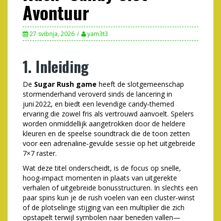
Avontuur
27 svibnja, 2026
yam3t3
1. Inleiding
De
Sugar Rush game
heeft de slotgemeenschap
stormenderhand veroverd sinds de lancering in
juni 2022, en biedt een levendige candy‑themed
ervaring die zowel fris als vertrouwd aanvoelt. Spelers
worden onmiddellijk aangetrokken door de heldere
kleuren en de speelse soundtrack die de toon zetten
voor een adrenaline‑gevulde sessie op het uitgebreide
7×7 raster.
Wat deze titel onderscheidt, is de focus op snelle,
hoog‑impact momenten in plaats van uitgerekte
verhalen of uitgebreide bonusstructuren. In slechts een
paar spins kun je de rush voelen van een cluster‑winst
of de plotselinge stijging van een multiplier die zich
opstapelt terwijl symbolen naar beneden vallen—