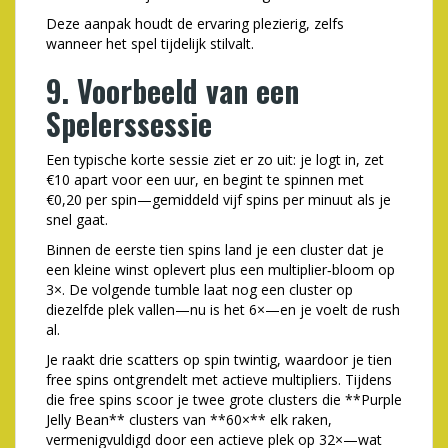
Deze aanpak houdt de ervaring plezierig, zelfs
wanneer het spel tijdelijk stilvalt.
9. Voorbeeld van een
Spelerssessie
Een typische korte sessie ziet er zo uit: je logt in, zet
€10 apart voor een uur, en begint te spinnen met
€0,20 per spin—gemiddeld vijf spins per minuut als je
snel gaat.
Binnen de eerste tien spins land je een cluster dat je
een kleine winst oplevert plus een multiplier‑bloom op
3×. De volgende tumble laat nog een cluster op
diezelfde plek vallen—nu is het 6×—en je voelt de rush
al.
Je raakt drie scatters op spin twintig, waardoor je tien
free spins ontgrendelt met actieve multipliers. Tijdens
die free spins scoor je twee grote clusters die **Purple
Jelly Bean** clusters van **60×** elk raken,
vermenigvuldigd door een actieve plek op 32×—wat