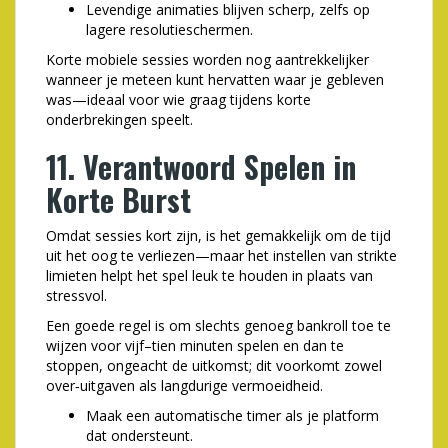
Levendige animaties blijven scherp, zelfs op
lagere resolutieschermen.
Korte mobiele sessies worden nog aantrekkelijker
wanneer je meteen kunt hervatten waar je gebleven
was—ideaal voor wie graag tijdens korte
onderbrekingen speelt.
11. Verantwoord Spelen in
Korte Burst
Omdat sessies kort zijn, is het gemakkelijk om de tijd
uit het oog te verliezen—maar het instellen van strikte
limieten helpt het spel leuk te houden in plaats van
stressvol.
Een goede regel is om slechts genoeg bankroll toe te
wijzen voor vijf–tien minuten spelen en dan te
stoppen, ongeacht de uitkomst; dit voorkomt zowel
over‑uitgaven als langdurige vermoeidheid.
Maak een automatische timer als je platform
dat ondersteunt.