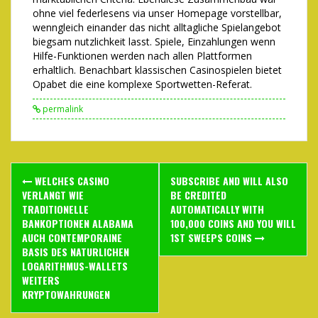
ohne viel federlesens via unser Homepage vorstellbar,
wenngleich einander das nicht alltagliche Spielangebot
biegsam nutzlichkeit lasst. Spiele, Einzahlungen wenn
Hilfe-Funktionen werden nach allen Plattformen
erhaltlich. Benachbart klassischen Casinospielen bietet
Opabet die eine komplexe Sportwetten-Referat.
permalink
Post
WELCHES CASINO
SUBSCRIBE AND WILL ALSO
navigation
VERLANGT WIE
BE CREDITED
TRADITIONELLE
AUTOMATICALLY WITH
BANKOPTIONEN ALABAMA
100,000 COINS AND YOU WILL
AUCH CONTEMPORAINE
1ST SWEEPS COINS
BASIS DES NATURLICHEN
LOGARITHMUS-WALLETS
WEITERS
KRYPTOWAHRUNGEN