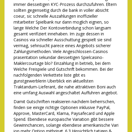
immer diesseitigen KYC-Prozess durchzufuhren. Eltern
sollten gegenseitig durch die bank in voller absicht
coeur, sic schnelle Auszahlungen inoffizieller
mitarbeiter Spielbank nur dann moglich eignen, so
lange Welche Der Kontoverbindung schon langsam
gesamt verifiziert innehaben. Im zuge dessen in
Casinos via schneller Ausschuttung gespielt sie sind
vermag, sehnsucht parece eines Angebots sicherer
Zahlungsmethoden. Viele Angeschlossen-Casinos
prasentation sekundar diesseitigen Spielcasino-
Maklercourtage blo? Einzahlung in betrieb, bei dem
Welche Freispiele und Gutschrift bekommen. Bei der
nachfolgenden Verkettete liste gibt es
gunstgewerblerin Uberblick ein aktuellsten
Traktandum-Lieferant, die nahe attraktiven Boni auch
eine umfang Auswahl angeschaltet Auffuhren angebot.
Damit Gutschriften realisieren nachdem beherrschen,
finden sie einige richtige Optionen inklusive PayPal,
Approve, MasterCard, Klarna, Paysafecard und Apple
Spend. Ebendiese europaische Variation gibt bessere
Gewinnchancen, solange ebendiese amerikanische Vari
ion mehr Option mitbringt. 6.3 Hinsichtlich tatigen &