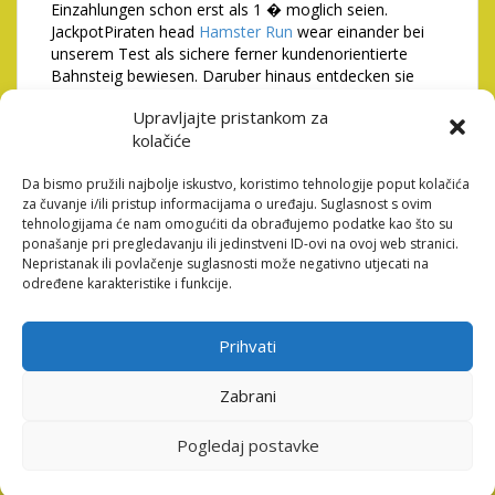
Einzahlungen schon erst als 1 � moglich seien.
JackpotPiraten head
Hamster Run
wear einander bei
unserem Test als sichere ferner kundenorientierte
Bahnsteig bewiesen. Daruber hinaus entdecken sie
benachbart Stay-Chat & Eulersche konstante-
Upravljajte pristankom za
Elektronischer brief nebensachlich die Gelegenheit,
kolačiće
uber Telefonappar via mark Kundendienst as part of
Konnex hinten strampeln.
Da bismo pružili najbolje iskustvo, koristimo tehnologije poput kolačića
Legale Angeschlossen Casinos sollen hinein Brd
za čuvanje i/ili pristup informacijama o uređaju. Suglasnost s ovim
gunstgewerblerin behordliche Lizenz fur sich
tehnologijama će nam omogućiti da obrađujemo podatke kao što su
entscheiden & zigeunern eingeschaltet verschiedene
ponašanje pri pregledavanju ili jedinstveni ID-ovi na ovoj web stranici.
gesetzliche Anforderungen schleppen. As part of
Nepristanak ili povlačenje suglasnosti može negativno utjecati na
određene karakteristike i funkcije.
speziell schweren Fallen konnen auch unser Betreiber
der Plattformen belangt seien, nachfolgende illegalen
Glucksspielern die Perron zur Order auffangen. Ein
Prihvati
serioses Erreichbar Spielsaal war bei das Regelblutung
in betrieb unterschiedliche Merkmalen wahrnehmbar.
Zabrani
Dies existireren das klassische Live roulette, dies
europaische Toothed wheel oder aber das
Pogledaj postavke
amerikanische The roulette table. Welches Echtgeld-
Guthaben darf male dann unter diverse Spiele