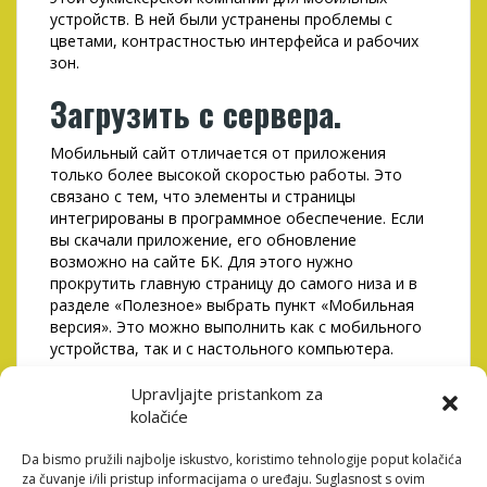
устройств. В ней были устранены проблемы с
цветами, контрастностью интерфейса и рабочих
зон.
Загрузить с сервера.
Мобильный сайт отличается от приложения
только более высокой скоростью работы. Это
связано с тем, что элементы и страницы
интегрированы в программное обеспечение. Если
вы скачали приложение, его обновление
возможно на сайте БК. Для этого нужно
прокрутить главную страницу до самого низа и в
разделе «Полезное» выбрать пункт «Мобильная
версия». Это можно выполнить как с мобильного
устройства, так и с настольного компьютера.
Также может потребоваться пройти
Upravljajte pristankom za
процедуру подтверждения личности игрока
kolačiće
через видеосвязь.
БК 1хБет предлагает современный ресурс —
Da bismo pružili najbolje iskustvo, koristimo tehnologije poput kolačića
который предоставляет игрокам множество
za čuvanje i/ili pristup informacijama o uređaju. Suglasnost s ovim