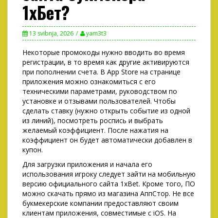
1хБет?
13 svibnja, 2026
yam3t3
Некоторые промокоды нужно вводить во время
регистрации, в то время как другие активируются
при пополнении счета. В App Store на странице
приложения можно ознакомиться с его
техническими параметрами, руководством по
установке и отзывами пользователей. Чтобы
сделать ставку (нужно открыть событие из одной
из линий), посмотреть роспись и выбрать
желаемый коэффициент.
После нажатия на
коэффициент он будет автоматически добавлен в
купон.
Для загрузки приложения и начала его
использования игроку следует зайти на мобильную
версию официального сайта 1xBet. Кроме того, ПО
можно скачать прямо из магазина АппСтор. Не все
букмекерские компании предоставляют своим
клиентам приложения, совместимые с iOS. На