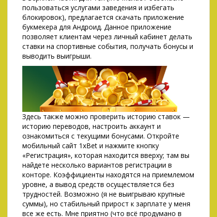
пользоваться услугами заведения и избегать
блокировок), предлагается скачать приложение
букмекера для Андроид. Данное приложение
позволяет клиентам через личный кабинет делать
ставки на спортивные события, получать бонусы и
выводить выигрыши.
Здесь также можно проверить историю ставок —
историю переводов, настроить аккаунт и
ознакомиться с текущими бонусами. Откройте
мобильный сайт 1xBet и нажмите кнопку
«Регистрация», которая находится вверху; там вы
найдете несколько вариантов регистрации в
конторе. Коэффициенты находятся на приемлемом
уровне, а вывод средств осуществляется без
трудностей. Возможно (я не выигрываю крупные
суммы), но стабильный прирост к зарплате у меня
все же есть. Мне приятно (что всё продумано в