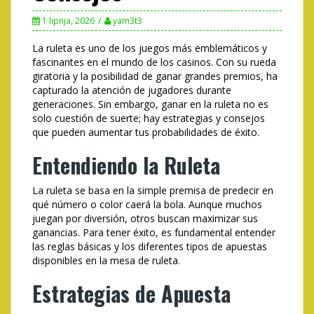
1 lipnja, 2026
yam3t3
La ruleta es uno de los juegos más emblemáticos y
fascinantes en el mundo de los casinos. Con su rueda
giratoria y la posibilidad de ganar grandes premios, ha
capturado la atención de jugadores durante
generaciones. Sin embargo, ganar en la ruleta no es
solo cuestión de suerte; hay estrategias y consejos
que pueden aumentar tus probabilidades de éxito.
Entendiendo la Ruleta
La ruleta se basa en la simple premisa de predecir en
qué número o color caerá la bola. Aunque muchos
juegan por diversión, otros buscan maximizar sus
ganancias. Para tener éxito, es fundamental entender
las reglas básicas y los diferentes tipos de apuestas
disponibles en la mesa de ruleta.
Estrategias de Apuesta