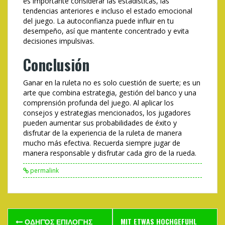
es importante considerar las estadísticas, las
tendencias anteriores e incluso el estado emocional
del juego. La autoconfianza puede influir en tu
desempeño, así que mantente concentrado y evita
decisiones impulsivas.
Conclusión
Ganar en la ruleta no es solo cuestión de suerte; es un
arte que combina estrategia, gestión del banco y una
comprensión profunda del juego. Al aplicar los
consejos y estrategias mencionados, los jugadores
pueden aumentar sus probabilidades de éxito y
disfrutar de la experiencia de la ruleta de manera
mucho más efectiva. Recuerda siempre jugar de
manera responsable y disfrutar cada giro de la rueda.
permalink
Post
ΟΔΗΓΌΣ ΕΠΙΛΟΓΉΣ
MIT ETWAS HOCHGEFUHL