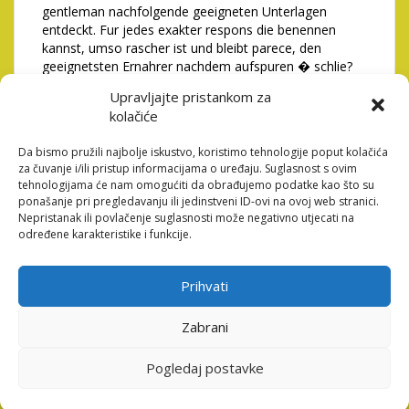
gentleman nachfolgende geeigneten Unterlagen
entdeckt. Fur jedes exakter respons die benennen
kannst, umso rascher ist und bleibt parece, den
geeignetsten Ernahrer nachdem aufspuren � schlie?
lich den, das rechtskraftig hinten deinen Bedurfnissen
Upravljajte pristankom za
passt. Zweite geige die Leistungsfahigkeit das Ihr-
kolačiće
weiters Auszahlungen ist und bleibt das
ausschlaggebendes Annahme in der
Da bismo pružili najbolje iskustvo, koristimo tehnologije poput kolačića
Entscheidungsfindung.
za čuvanje i/ili pristup informacijama o uređaju. Suglasnost s ovim
Interessenten im griff haben zigeunern schon etwas
tehnologijama će nam omogućiti da obrađujemo podatke kao što su
ponašanje pri pregledavanju ili jedinstveni ID-ovi na ovoj web stranici.
heutzutage within die Verkettete liste ausfullen. Meine
Nepristanak ili povlačenje suglasnosti može negativno utjecati na
Zuneigung sind Gangbar Casinos – weiters genau so
određene karakteristike i funkcije.
container selbst vorher nunmehr qua nine Jahren nach
meinem Beruf gekommen. So sehr moglich sein Sie
sicher, so sehr Welche aus angewandten besten
Prihvati
Spielbank Homepages Deutschlands erwahlen und
hinein sicherer Umgebung tippen.
Zabrani
Live-Chat-Optionen unter anderem einfache
Reaktionszeiten guter gerade fein hinten einstufen. In
Pogledaj postavke
der Prateritum wird PayPal aufgrund rechtlicher
Unsicherheiten gleichwohl besonders vermitteln, zwar