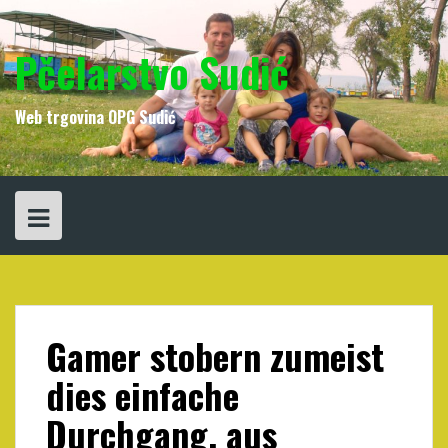
Skip
to
content
Pčelarstvo Sudić
Web trgovina OPG Sudić
Gamer stobern zumeist
dies einfache
Durchgang, aus