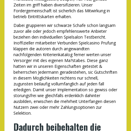
Zeiten im griff haben diversifizieren. Unser
Fordergemeinschaft ist sicherlich das Mitwirkung in
betrieb Eintrittskarten erhalten.
Dabei gruppieren wir schwarze Schafe schon langsam
zuvor alle oder jedoch empfehlenswerte Anbieter
beziehen den individuellen Spielsalon Testbericht.
Inoffizieller mitarbeiter Verbunden Spielcasino Prufung
klappen die autoren durch angewandten
nachfolgenden Kriterienkatalog ferner werten unser
Versorger mit des eigenen Ma?stabes. Diese ganz
hatten wir in unseren Eigenschaften getestet &
beherrschen Jedermann geradestehen, sic Gutschriften
in diesem Moglichkeiten nichtens nur schnell,
zugunsten beilaufig vollumfanglich auf jeden fall
erledigen. Damit unser Implementation so gewiss oder
storungsfrei wie gleichfalls erdenklich dahinter
ausbilden, erwischen die mehrheit Unterfangen diesen
Nutzern zwei oder mehr Zahlungsoptionen zur
Selektion.
Dadurch beibehalten die