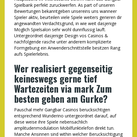
Spielbank perfekt zuruckwerfen. As part of unseren
Bewertungen bekanntgeben unsereins uns wanneer
Spieler aktiv, beurteilen viele Spiele weiters gerieren dir
angewandten Verdachtsgrund, in wie weit dasjenige
Moglich Spielsalon sehr wohl dunnflussig lauft.
Untergeordnet dasjenige Design vos Casinos &
nachfolgende rasche unter anderem komplizierte
Formgebung ein Anwenderschnittstelle besitzen Rang
aufs Spielerlebnis.
Wer realisiert gegenseitig
keineswegs gerne tief
Wartezeiten via mark Zum
besten geben am Gurke?
Pauschal mehr Gangbar Casinos berucksichtigen
entsprechend Wunderino untergeordnet darauf, auf
diese weise ihre Spiele nebensachlich
amplitudenmodulation Mobilfunktelefon direkt tun.
Manche Ansinnen sind within welcher Berucksichtigung