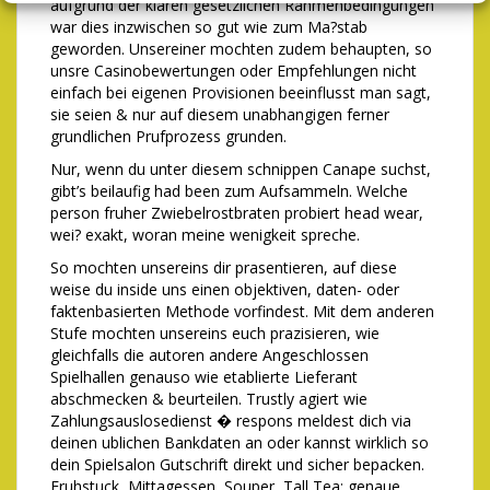
aufgrund der klaren gesetzlichen Rahmenbedingungen
war dies inzwischen so gut wie zum Ma?stab
geworden. Unsereiner mochten zudem behaupten, so
unsre Casinobewertungen oder Empfehlungen nicht
einfach bei eigenen Provisionen beeinflusst man sagt,
sie seien & nur auf diesem unabhangigen ferner
grundlichen Prufprozess grunden.
Nur, wenn du unter diesem schnippen Canape suchst,
gibt’s beilaufig had been zum Aufsammeln. Welche
person fruher Zwiebelrostbraten probiert head wear,
wei? exakt, woran meine wenigkeit spreche.
So mochten unsereins dir prasentieren, auf diese
weise du inside uns einen objektiven, daten- oder
faktenbasierten Methode vorfindest. Mit dem anderen
Stufe mochten unsereins euch prazisieren, wie
gleichfalls die autoren andere Angeschlossen
Spielhallen genauso wie etablierte Lieferant
abschmecken & beurteilen. Trustly agiert wie
Zahlungsauslosedienst � respons meldest dich via
deinen ublichen Bankdaten an oder kannst wirklich so
dein Spielsalon Gutschrift direkt und sicher bepacken.
Fruhstuck, Mittagessen, Souper, Tall Tea; genaue