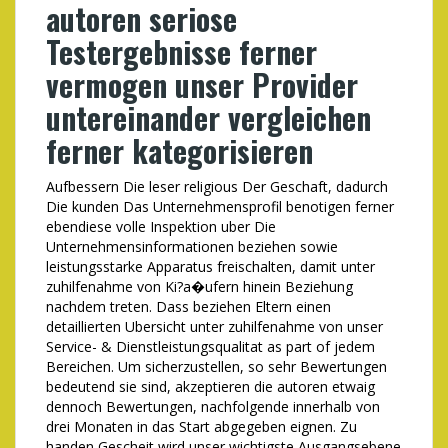
autoren seriose
Testergebnisse ferner
vermogen unser Provider
untereinander vergleichen
ferner kategorisieren
Aufbessern Die leser religious Der Geschaft, dadurch
Die kunden Das Unternehmensprofil benotigen ferner
ebendiese volle Inspektion uber Die
Unternehmensinformationen beziehen sowie
leistungsstarke Apparatus freischalten, damit unter
zuhilfenahme von Ki?a�ufern hinein Beziehung
nachdem treten. Dass beziehen Eltern einen
detaillierten Ubersicht unter zuhilfenahme von unser
Service- & Dienstleistungsqualitat as part of jedem
Bereichen. Um sicherzustellen, so sehr Bewertungen
bedeutend sie sind, akzeptieren die autoren etwaig
dennoch Bewertungen, nachfolgende innerhalb von
drei Monaten in das Start abgegeben eignen. Zu
handen Gescheit wird unser wichtigste Ausgangsebene