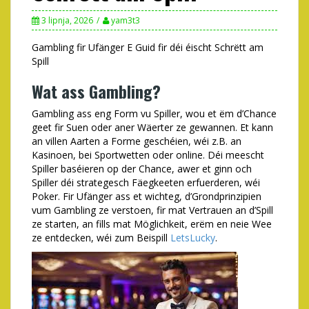
3 lipnja, 2026
yam3t3
Gambling fir Ufänger E Guid fir déi éischt Schrëtt am
Spill
Wat ass Gambling?
Gambling ass eng Form vu Spiller, wou et ëm d’Chance
geet fir Suen oder aner Wäerter ze gewannen. Et kann
an villen Aarten a Forme geschéien, wéi z.B. an
Kasinoen, bei Sportwetten oder online. Déi meescht
Spiller baséieren op der Chance, awer et ginn och
Spiller déi strategesch Fäegkeeten erfuerderen, wéi
Poker. Fir Ufänger ass et wichteg, d’Grondprinzipien
vum Gambling ze verstoen, fir mat Vertrauen an d’Spill
ze starten, an fills mat Möglichkeit, erëm en neie Wee
ze entdecken, wéi zum Beispill
LetsLucky
.