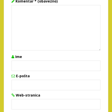
Komentar
* (obavezno)
Ime
E-pošta
Web-stranica