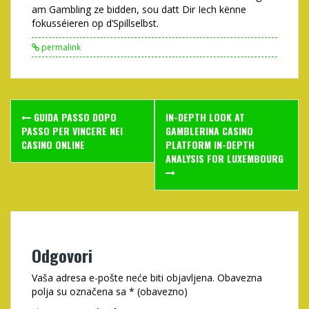
am Gambling ze bidden, sou datt Dir Iech kënne
fokusséieren op d’Spillselbst.
permalink
Post
GUIDA PASSO DOPO
IN-DEPTH LOOK AT
navigation
PASSO PER VINCERE NEI
GAMBLERINA CASINO
CASINO ONLINE
PLATFORM IN-DEPTH
ANALYSIS FOR LUXEMBOURG
Odgovori
Vaša adresa e-pošte neće biti objavljena.
Obavezna
polja su označena sa
* (obavezno)