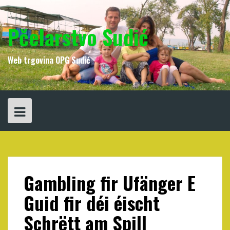
Skip
to
content
Pčelarstvo Sudić
Web trgovina OPG Sudić
Gambling fir Ufänger E
Guid fir déi éischt
Schrëtt am Spill