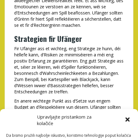
alldeeglecher Liewensrealitéit feelt. Et ass wichteg, dës
Emotiounen ze verstoen an ze kënnen, wéi se
d’Entscheedungen am Spill beaflossen. Ufänger sollten
d’Grënn fir hiert Spill reflektéieren a sécherstellen, datt
se et fir d’Rechtergrënn maachen.
Strategien fir Ufänger
Fir Ufänger ass et wichteg, eng Strategie ze hunn, déi
hëllefe kann, d’Risiken ze minimiséieren a méi eng
positiv Erfarung ze garantéieren. Eng gutt Strategie ass
et, séier ze léieren, wéi d’Spiller funktionéieren,
besonnesch d’Wahrscheinlechkeeten a Bezahlungen.
Zum Beispill, bei Kartespiller wéi Blackjack, kann
d’Wëssen iwwer d’Basisstrategien hëllefen, besser
Entscheedungen ze treffen.
En anere wichtege Punkt ass d’Setze vun engem
Budget an d’Respektéiere vun dësem. Ufänger sollten
entscheedende Limiten setzen, wéi vill se bereit sinn
Upravljajte pristankom za
ze verléieren, a sech un dës Limiten halen. Dëst hëlleft,
kolačiće
d’Emotiounen am Griff ze behalen an eng besser
Kontroll iwwer d’Spillverhalen ze hunn.
Da bismo pružili najbolje iskustvo, koristimo tehnologije poput kolačića