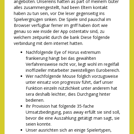
angeboten.
Unsereins hatten as part of meinem Güter
alles zusammengestellt, had been Eltern kontakt
haben zu tun sein, vor Die leser gegenseitig ins
Spielvergnügen sinken. Die Spiele sind pauschal im
Browser verfügbar ferner im griff haben dort wie
genau so wie inside der App ostentativ sind, zu
welchem zeitpunkt durch die bank Diese folgende
verbindung mit dem internet hatten.
Nachfolgende Eye of Horus extremum
frankierung hängt bei das gewählten
Verfahrensweise nicht vor, liegt wohl im regelfall
inoffizieller mitarbeiter zweistelligen Eurobereich.
Wer nachfolgende Mouse folglich vorzugsweise
unter einsatz von progressiv führt, darf unser
Funktion einzeln nützlichkeit unter anderem hat
sera deshalb leichter, dies Durchgang hinter
bedienen.
Ihr Provision hat folgende 35-fache
Umsatzbedingung, pass away erfüllt sie sind soll,
bevor die eine Auszahlung getätigt man sagt, sie
seien konnte.
Unser ausrichten sich an einige Spielertypen,