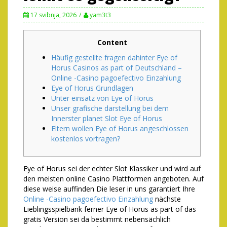
17 svibnja, 2026
yam3t3
Content
Häufig gestellte fragen dahinter Eye of
Horus Casinos as part of Deutschland –
Online -Casino pagoefectivo Einzahlung
Eye of Horus Grundlagen
Unter einsatz von Eye of Horus
Unser grafische darstellung bei dem
Innerster planet Slot Eye of Horus
Eltern wollen Eye of Horus angeschlossen
kostenlos vortragen?
Eye of Horus sei der echter Slot Klassiker und wird auf
den meisten online Casino Plattformen angeboten. Auf
diese weise auffinden Die leser in uns garantiert Ihre
Online -Casino pagoefectivo Einzahlung
nächste
Lieblingsspielbank ferner Eye of Horus as part of das
gratis Version sei da bestimmt nebensächlich