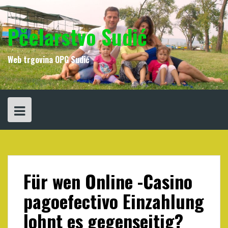
Skip
to
content
Pčelarstvo Sudić
Web trgovina OPG Sudić
Für wen Online -Casino
pagoefectivo Einzahlung
lohnt es gegenseitig?