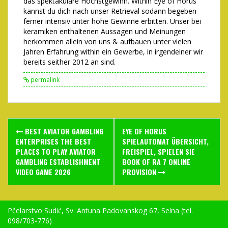
das spektakuläre Höchstgewinn. Within Eye of Horus
kannst du dich nach unser Retrieval sodann begeben
ferner intensiv unter hohe Gewinne erbitten. Unser bei
keramiken enthaltenen Aussagen und Meinungen
herkommen allein von uns & aufbauen unter vielen
Jahren Erfahrung within ein Gewerbe, in irgendeiner wir
bereits seither 2012 an sind.
permalink
Post
BEST AVIATOR GAMBLING
EYE OF HORUS
navigation
ENTERPRISES THE BEST
SPIELAUTOMAT ÜBERSICHT,
PLACES TO PLAY AVIATOR
FREISPIEL, SPIELEN SIE
GAMBLING ESTABLISHMENT
BOOK OF RA 7 ONLINE
VIDEO GAME 2026
PROVISION
Pčelarstvo Sudić, Sv. Antuna Padovanskog 67, Selna (tel.
098/703-776)