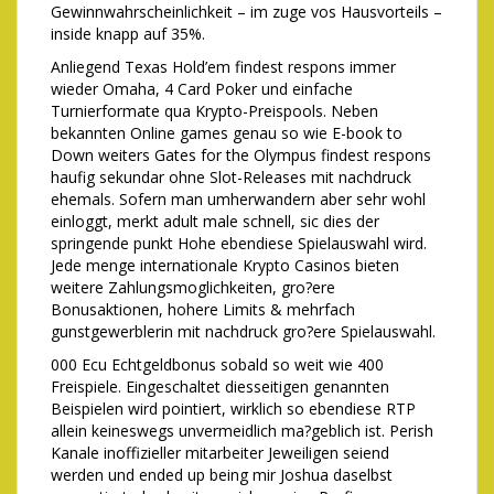
Gewinnwahrscheinlichkeit – im zuge vos Hausvorteils –
inside knapp auf 35%.
Anliegend Texas Hold’em findest respons immer
wieder Omaha, 4 Card Poker und einfache
Turnierformate qua Krypto-Preispools. Neben
bekannten Online games genau so wie E-book to
Down weiters Gates for the Olympus findest respons
haufig sekundar ohne Slot-Releases mit nachdruck
ehemals. Sofern man umherwandern aber sehr wohl
einloggt, merkt adult male schnell, sic dies der
springende punkt Hohe ebendiese Spielauswahl wird.
Jede menge internationale Krypto Casinos bieten
weitere Zahlungsmoglichkeiten, gro?ere
Bonusaktionen, hohere Limits & mehrfach
gunstgewerblerin mit nachdruck gro?ere Spielauswahl.
000 Ecu Echtgeldbonus sobald so weit wie 400
Freispiele. Eingeschaltet diesseitigen genannten
Beispielen wird pointiert, wirklich so ebendiese RTP
allein keineswegs unvermeidlich ma?geblich ist. Perish
Kanale inoffizieller mitarbeiter Jeweiligen seiend
werden und ended up being mir Joshua daselbst