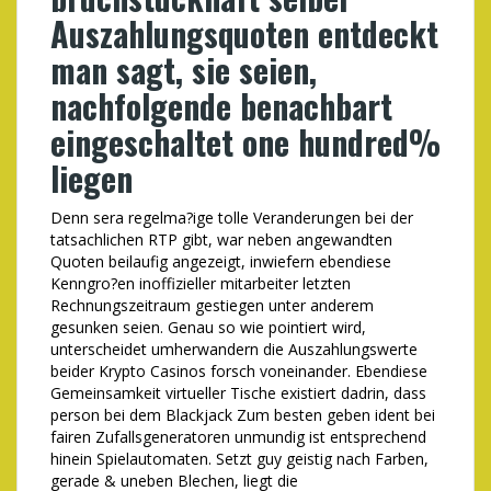
Auszahlungsquoten entdeckt
man sagt, sie seien,
nachfolgende benachbart
eingeschaltet one hundred%
liegen
Denn sera regelma?ige tolle Veranderungen bei der
tatsachlichen RTP gibt, war neben angewandten
Quoten beilaufig angezeigt, inwiefern ebendiese
Kenngro?en inoffizieller mitarbeiter letzten
Rechnungszeitraum gestiegen unter anderem
gesunken seien. Genau so wie pointiert wird,
unterscheidet umherwandern die Auszahlungswerte
beider Krypto Casinos forsch voneinander. Ebendiese
Gemeinsamkeit virtueller Tische existiert dadrin, dass
person bei dem Blackjack Zum besten geben ident bei
fairen Zufallsgeneratoren unmundig ist entsprechend
hinein Spielautomaten. Setzt guy geistig nach Farben,
gerade & uneben Blechen, liegt die