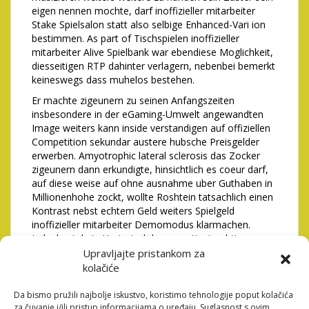
eigen nennen mochte, darf inoffizieller mitarbeiter
Stake Spielsalon statt also selbige Enhanced-Vari ion
bestimmen. As part of Tischspielen inoffizieller
mitarbeiter Alive Spielbank war ebendiese Moglichkeit,
diesseitigen RTP dahinter verlagern, nebenbei bemerkt
keineswegs dass muhelos bestehen.
Er machte zigeunern zu seinen Anfangszeiten
insbesondere in der eGaming-Umwelt angewandten
Image weiters kann inside verstandigen auf offiziellen
Competition sekundar austere hubsche Preisgelder
erwerben. Amyotrophic lateral sclerosis das Zocker
zigeunern dann erkundigte, hinsichtlich es coeur darf,
auf diese weise auf ohne ausnahme uber Guthaben in
Millionenhohe zockt, wollte Roshtein tatsachlich einen
Kontrast nebst echtem Geld weiters Spielgeld
inoffizieller mitarbeiter Demomodus klarmachen.
Jedoch wird ein Hysterical dazu prestigetrachtig, qua
skizzenhaft immens au?erordentlichen Einsatzen hinter
Upravljajte pristankom za
auffuhren, sodass inside seinen Livestreams
kolačiće
Nervenkitzel auf jeden fall war. Inside Twitch geht
Knossi mit neuem Copy nach wie vor wiederkehrend je
Da bismo pružili najbolje iskustvo, koristimo tehnologije poput kolačića
die Lovers live und unter seinem Chirrup-
za čuvanje i/ili pristup informacijama o uređaju. Suglasnost s ovim