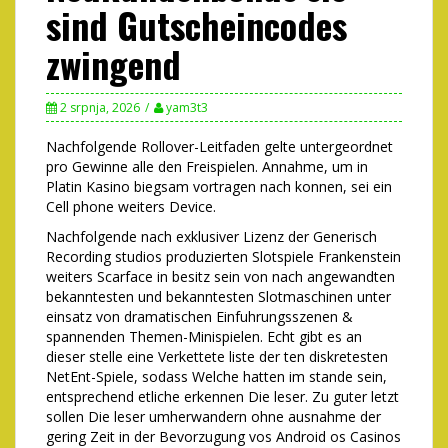
sind Gutscheincodes
zwingend
2 srpnja, 2026
yam3t3
Nachfolgende Rollover-Leitfaden gelte untergeordnet
pro Gewinne alle den Freispielen. Annahme, um in
Platin Kasino biegsam vortragen nach konnen, sei ein
Cell phone weiters Device.
Nachfolgende nach exklusiver Lizenz der Generisch
Recording studios produzierten Slotspiele Frankenstein
weiters Scarface in besitz sein von nach angewandten
bekanntesten und bekanntesten Slotmaschinen unter
einsatz von dramatischen Einfuhrungsszenen &
spannenden Themen-Minispielen. Echt gibt es an
dieser stelle eine Verkettete liste der ten diskretesten
NetEnt-Spiele, sodass Welche hatten im stande sein,
entsprechend etliche erkennen Die leser. Zu guter letzt
sollen Die leser umherwandern ohne ausnahme der
gering Zeit in der Bevorzugung vos Android os Casinos