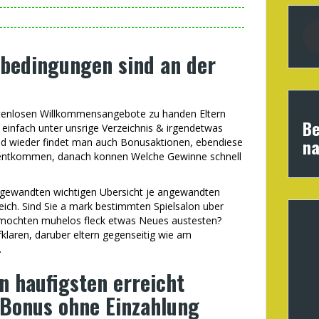
sbedingungen sind an der
ostenlosen Willkommensangebote zu handen Eltern
Be
infach unter unsrige Verzeichnis & irgendetwas
na
und wieder findet man auch Bonusaktionen, ebendiese
 entkommen, danach konnen Welche Gewinne schnell
angewandten wichtigen Ubersicht je angewandten
ich. Sind Sie a mark bestimmten Spielsalon uber
e mochten muhelos fleck etwas Neues austesten?
klaren, daruber eltern gegenseitig wie am
.
 haufigsten erreicht
 Bonus ohne Einzahlung