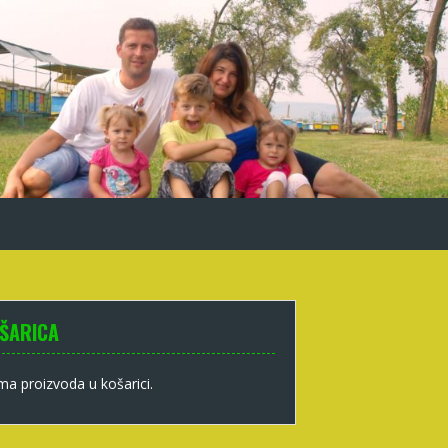
ŠARICA
a proizvoda u košarici.