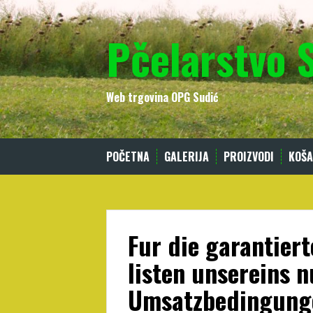
Skip
to
Pčelarstvo 
content
Web trgovina OPG Sudić
POČETNA
GALERIJA
PROIZVODI
KOŠA
Fur die garantier
listen unsereins n
Umsatzbedingung