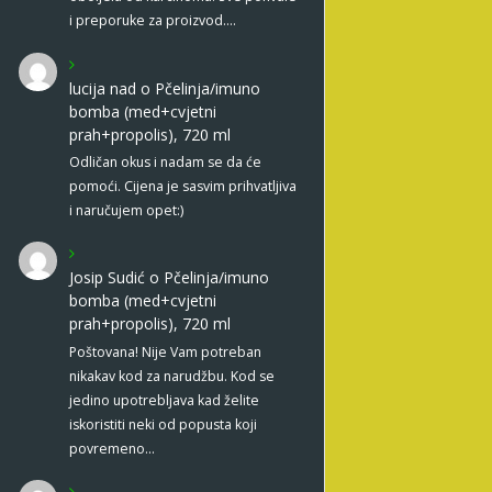
i preporuke za proizvod.…
lucija nad
o
Pčelinja/imuno
bomba (med+cvjetni
prah+propolis), 720 ml
Odličan okus i nadam se da će
pomoći. Cijena je sasvim prihvatljiva
i naručujem opet:)
Josip Sudić
o
Pčelinja/imuno
bomba (med+cvjetni
prah+propolis), 720 ml
Poštovana! Nije Vam potreban
nikakav kod za narudžbu. Kod se
jedino upotrebljava kad želite
iskoristiti neki od popusta koji
povremeno…