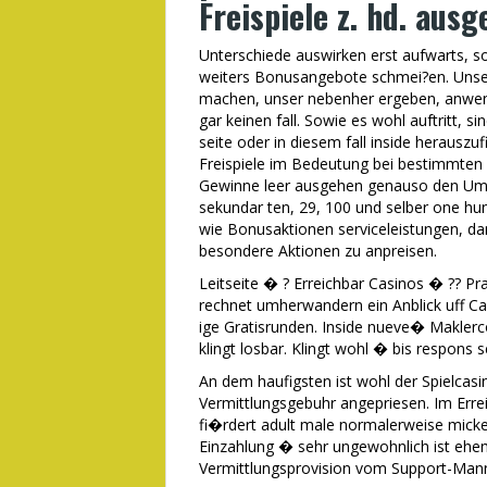
Freispiele z. hd. aus
Unterschiede auswirken erst aufwarts, so
weiters Bonusangebote schmei?en. Unser
machen, unser nebenher ergeben, anwende
gar keinen fall. Sowie es wohl auftritt, s
seite oder in diesem fall inside herauszu
Freispiele im Bedeutung bei bestimmten 
Gewinne leer ausgehen genauso den Ums
sekundar ten, 29, 100 und selber one hun
wie Bonusaktionen serviceleistungen, da
besondere Aktionen zu anpreisen.
Leitseite � ? Erreichbar Casinos � ?? P
rechnet umherwandern ein Anblick uff Ca
ige Gratisrunden. Inside nueve� Makler
klingt losbar. Klingt wohl � bis respons s
An dem haufigsten ist wohl der Spielcas
Vermittlungsgebuhr angepriesen. Im Errei
fi�rdert adult male normalerweise micke
Einzahlung � sehr ungewohnlich ist ehe
Vermittlungsprovision vom Support-Man